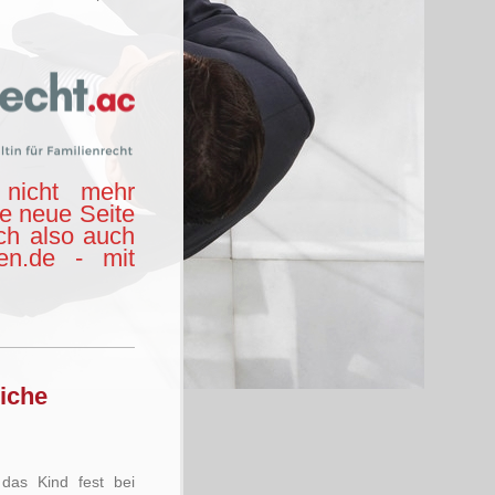
nicht mehr
ie neue Seite
ch also auch
hen.de - mit
liche
das Kind fest bei