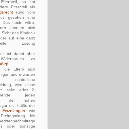
Elternteil, so hat
ere Elternteil ein
srecht
(und vom
aus gesehen eine
). Das beste wäre,
tern könnten sich
 Sicht des Kindes /
nder auf eine ganz
iduelle Lösung
.
ell
ist dabei aber
Widerspruch zu
äßig
!
 die Eltern sich
inigen und erwarten
 richterliche
eidung, wird diese
rt
" sein: jedes 2.
enende, jeden
ten der hohen
ogar die Hälfte der
h
Einzelfragen
wie
eitagmittag bis
rktagnachmittage
s oder sonstige