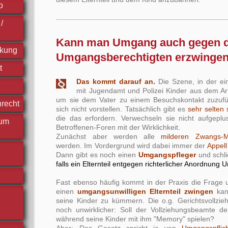
o
/
Kann man Umgang auch gegen 
ckung
Umgangsberechtigten erzwinge
t
Das kommt darauf an.
Die Szene, in der e
mit Jugendamt und Polizei Kinder aus dem Ar
um sie dem Vater zu einem Besuchskontakt zuzuf
nrecht
sich nicht vorstellen. Tatsächlich gibt es
sehr selten 
die das erfordern. Verwechseln sie nicht aufgeplust
 um
Betroffenen-Foren mit der Wirklichkeit.
Zunächst aber werden alle
milderen Zwangs-Mi
werden. Im Vordergrund wird dabei immer der
Appell
Dann gibt es noch einen
Umgangspfleger
und schli
falls ein Elternteil entgegen richterlicher Anordnung 
Fast ebenso häufig kommt in der Praxis die Frage
einen
umgangsunwilligen Elternteil zwingen
kan
seine Kinder zu kümmern. Die o.g. Gerichtsvollzie
noch unwirklicher: Soll der Vollziehungsbeamte de
während seine Kinder mit ihm "Memory" spielen?
Aber: Das Gesetz spricht ja von
Umgangspflic