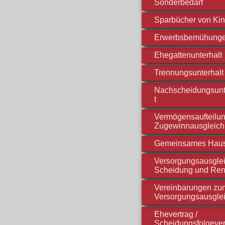
Sonderbedarf
Sparbücher von Ki
Erwerbsbemühung
Ehegattenunterhalt
Trennungsunterhalt
Nachscheidungsunt
t
Vermögensaufteilun
Zugewinnausgleich
Gemeinsames Hau
Versorgungsausglei
Scheidung und Ren
Vereinbarungen zu
Versorgungsausgle
Ehevertrag /
Scheidungsfolgever