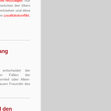
ten festzulegen
. Nur
zwischen den Eltern
entstehen und diese
nen
Loyalitätskonflikt
,
ang
 entscheidet der
on Fällen der
nteil oder Allein-
neuen Freundin des
d den