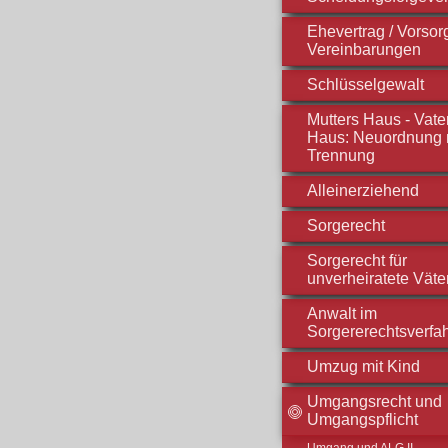
Ehevertrag / Vorso
Vereinbarungen
Schlüsselgewalt
Mutters Haus - Vate
Haus: Neuordnung 
Trennung
Alleinerziehend
Sorgerecht
Sorgerecht für
unverheiratete Väte
Anwalt im
Sorgererechtsverfa
Umzug mit Kind
Umgangsrecht und
Umgangspflicht
Umgang und ALG II