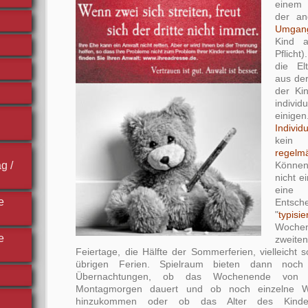
einem 
der and
Umgang
Kind 
Pflicht
die El
aus der
der Ki
indiv
einigen
Individu
kein 
regelm
Können
g /
nicht e
eine
e
Entsch
"
typisie
Woch
e
zwei
Feiertage, die Hälfte der Sommerferien, vielleicht s
übrigen Ferien. Spielraum bieten dann noc
Übernachtungen, ob das Wochenende von Fr
Montagmorgen dauert und ob noch einzelne We
hinzukommen oder ob das Alter des Kinde