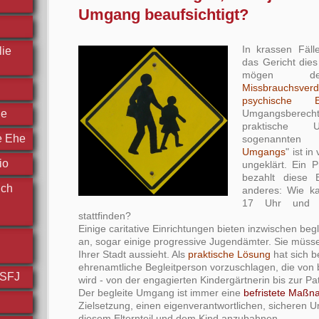
Umgang beaufsichtigt?
In krassen Fäll
lie
das Gericht dies
mögen de
Missbrauchsverd
psychische
Umgangsberech
he
praktische 
e Ehe
sogenann
Umgangs
" ist i
io
ungeklärt. Ein 
bezahlt diese B
ich
anderes: Wie k
17 Uhr und 
stattfinden?
Einige caritative Einrichtungen bieten inzwischen be
an, sogar einige progressive Jugendämter. Sie müsse
Ihrer Stadt aussieht. Als
praktische Lösung
hat sich b
ehrenamtliche Begleitperson vorzuschlagen, die von 
FSFJ
wird - von der engagierten Kindergärtnerin bis zur Pa
Der begleite Umgang ist immer eine
befristete Maß
Zielsetzung, einen eigenverantwortlichen, sicheren
diesem Elternteil und dem Kind anzubahnen.