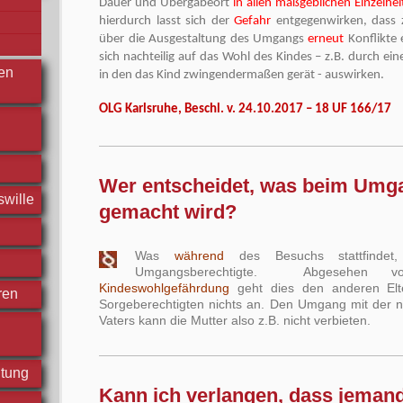
Dauer und Übergabeort
in allen maßgeblichen Einzelhei
hierdurch lasst sich der
Gefahr
entgegenwirken, dass 
über die Ausgestaltung des Umgangs
erneut
Konflikte 
sich nachteilig auf das Wohl des Kindes – z.B. durch ei
hen
in den das Kind zwingendermaßen gerät - auswirken.
OLG Karlsruhe, Beschl. v. 24.10.2017 – 18 UF 166/17
Wer entscheidet, was beim Umg
swille
gemacht wird?
Was
während
des Besuchs stattfindet,
Umgangsberechtigte. Abgesehen v
Kindeswohlgefährdung
geht dies den anderen Elter
ren
Sorgeberechtigten nichts an. Den Umgang mit der 
Vaters kann die Mutter also z.B. nicht verbieten.
htung
Kann ich verlangen, dass jeman