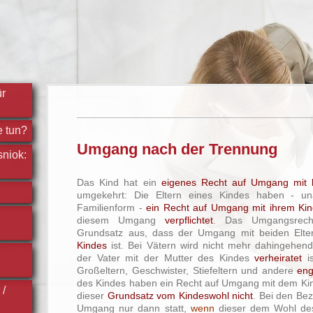
ür
e tun?
Umgang nach der Trennung
niok:
Das Kind hat ein
eigenes Recht auf Umgang mit b
umgekehrt: Die Eltern eines Kindes haben - u
Familienform -
ein Recht auf Umgang mit ihrem Ki
diesem Umgang
verpflichtet
. Das Umgangsrec
Grundsatz aus, dass der Umgang mit beiden Elt
Kindes
ist. Bei Vätern wird nicht mehr dahingehend
der Vater mit der Mutter des Kindes
verheiratet
is
Großeltern, Geschwister, Stiefeltern und andere
en
des Kindes haben ein Recht auf Umgang mit dem Kind.
 /
dieser
Grundsatz vom Kindeswohl nicht
. Bei den Be
Umgang nur dann statt,
wenn
dieser dem Wohl des