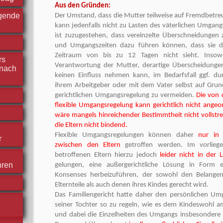
Aus den Gründen:
rgende
Der Umstand, dass die Mutter teilweise auf Fremdbetre
kann jedenfalls nicht zu Lasten des väterlichen Umgan
ist zuzugestehen, dass vereinzelte Überschneidungen 
und Umgangszeiten dazu führen können, dass sie d
Zeitraum von bis zu 12 Tagen nicht sieht. Insowe
rs
Verantwortung der Mutter, derartige Überscheidungen
nach
keinen Einfluss nehmen kann, im Bedarfsfall ggf. d
ihrem Arbeitgeber oder mit dem Vater selbst auf Grun
gerichtlichen Umgangsregelung zu vermeiden.
Die von 
flexible Umgangsregelung kann gerichtlich nicht ange
wäre mangels hinreichender Bestimmtheit nicht vollstr
die Eltern nicht bindend.
Flexible Umgangsregelungen können daher
nur in 
r
zwischen den Eltern
getroffen werden. Im vorliege
betroffenen Eltern hierzu jedoch
leider nicht in der 
hren
gelungen, eine außergerichtliche Lösung in Form e
Konsenses herbeizuführen, der sowohl den Belangen
Elternteile als auch denen ihres Kindes gerecht wird.
Das Familiengericht hatte daher den persönlichen Um
seiner Tochter so zu regeln, wie es dem Kindeswohl a
und dabei die Einzelheiten des Umgangs insbesondere 