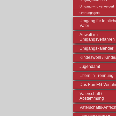
Umgang wird verweigert
Ordnungsgeld
Umgang für leiblic
Vater
Anwalt im
Umgangsverfahren
Umgangskalender
Kindeswohl / Kinde
Jugendamt
Eltern in Trennung
Das FamFG-Verfah
Vaterschaft /
Abstammung
Vaterschafts-Anfec