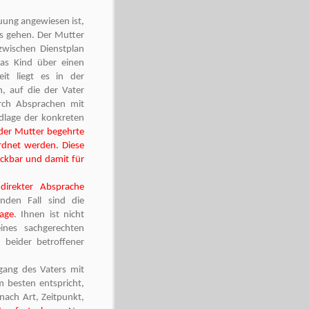
uung angewiesen ist,
gs gehen. Der Mutter
zwischen Dienstplan
as Kind über einen
it liegt es in der
, auf die der Vater
urch Absprachen mit
dlage der konkreten
der Mutter begehrte
ordnet werden. Diese
eckbar und damit für
direkter Absprache
nden Fall sind die
Lage
. Ihnen ist nicht
ines sachgerechten
 beider betroffener
gang des Vaters mit
m besten entspricht,
nach Art, Zeitpunkt,