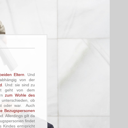
eiden Eltern
. Und
nabhängig von der
nd
. Und: sie sind zu
ht geht von dem
ern
zum Wohle des
 unterschieden, ob
t oder war. Auch
ge Bezugspersonen
 Allerdings gilt da
zugspersonen findet
 Kindes entspricht