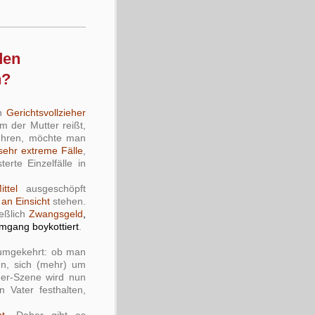
den
n?
in
Gerichtsvollzieher
m der Mutter reißt,
ühren, möchte man
sehr extreme Fälle
,
erte Einzelfälle in
ttel
ausgeschöpft
 an Einsicht
stehen.
eßlich
Zwangsgeld
,
Umgang boykottiert
.
 umgekehrt: ob man
n, sich (mehr) um
her-Szene wird nun
n Vater festhalten,
ht
. Daher gibt es