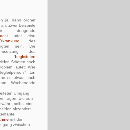
en ja, dann ordnet
 an. Zwei Beispiele
r dringende
acht
oder eine
Erkrankung
des
tigten sein. Die
Umsetzung des
ten "
begleiteten
n vielen Städten noch
Problem lautet: Wer
egleitperson? Ein
ann so etwas nach
am Wochenende
gleiteten Umgang
n fragen, wie es in
ewährt, selbst eine
beiden akzeptiert
tentante.
nahme
mit der
 Umgang zwischen