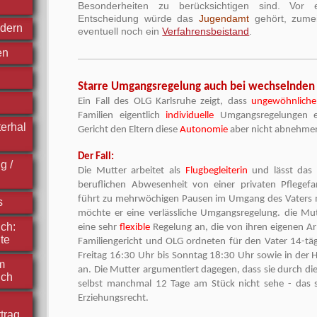
Besonderheiten zu berücksichtigen sind. Vor ei
Entscheidung würde das
Jugendamt
gehört, zumei
ndern
eventuell noch ein
Verfahrensbeistand
.
en
Starre Umgangsregelung auch bei wechselnden
Ein Fall des OLG Karlsruhe zeigt, dass
ungewöhnliche
Familien eigentlich
individuelle
Umgangsregelungen er
erhal
Gericht den Eltern diese
Autonomie
aber nicht abnehme
Der Fall:
g /
Die Mutter arbeitet als
Flugbegleiterin
und lässt das 
beruflichen Abwesenheit von einer privaten Pflegefa
führt zu mehrwöchigen Pausen im Umgang des Vaters 
s
möchte er eine verlässliche Umgangsregelung. die Mut
ch:
eine sehr
flexible
Regelung an, die von ihren eigenen Ar
te
Familiengericht und OLG ordneten für den Vater 14-t
Freitag 16:30 Uhr bis Sonntag 18:30 Uhr sowie in der Hä
m
an. Die Mutter argumentiert dagegen, dass sie durch die
ich
selbst manchmal 12 Tage am Stück nicht sehe - das sei
Erziehungsrecht.
trag