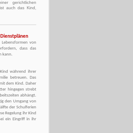
ner gerichtlichen
st auch das Kind,
 Dienstplänen
Lebensformen von
fordern, dass das
n kann.
Kind während ihrer
milie betreuen. Das
mit dem Kind. Daher
ter hingegen strebt
beitszeiten abhängt.
ägig den Umgang von
lfte der Schulferien
se Regelung ihr Kind
 ein Eingriff in ihr