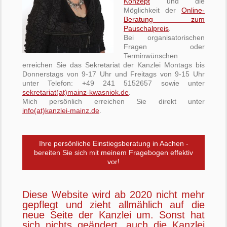
Konzept
und die
Möglichkeit der
Online-
Beratung zum
Pauschalpreis
.
Bei organisatorischen
Fragen oder
Terminwünschen
erreichen Sie das Sekretariat der Kanzlei Montags bis
Donnerstags von 9-17 Uhr und Freitags von 9-15 Uhr
unter Telefon: +49 241 5152657 sowie unter
sekretariat(at)mainz-kwasniok.de
.
Mich persönlich erreichen Sie direkt unter
info(at)kanzlei-mainz.de
.
Ihre persönliche Einstiegsberatung in Aachen -
bereiten Sie sich mit meinem Fragebogen effektiv
vor!
Diese Website wird ab 2020 nicht mehr
gepflegt und zieht allmählich auf die
neue Seite der Kanzlei um. Sonst hat
sich nichts geändert, auch die Kanzlei