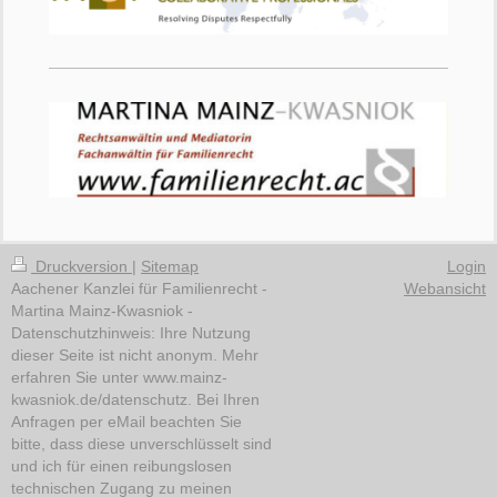
Druckversion
|
Sitemap
Login
Aachener Kanzlei für Familienrecht -
Webansicht
Martina Mainz-Kwasniok -
Datenschutzhinweis: Ihre Nutzung
dieser Seite ist nicht anonym. Mehr
erfahren Sie unter www.mainz-
kwasniok.de/datenschutz. Bei Ihren
Anfragen per eMail beachten Sie
bitte, dass diese unverschlüsselt sind
und ich für einen reibungslosen
technischen Zugang zu meinen