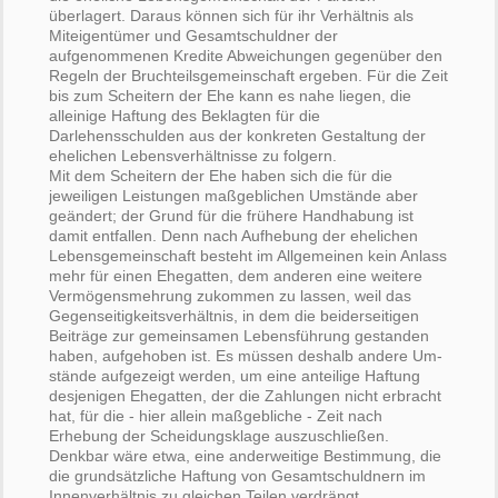
überlagert. Daraus können sich für ihr Verhältnis als
Miteigentümer und Gesamtschuldner der
aufgenommenen Kredite Abweichungen gegenüber den
Regeln der Bruchteilsgemeinschaft ergeben. Für die Zeit
bis zum Scheitern der Ehe kann es nahe liegen, die
alleinige Haftung des Beklagten für die
Darlehensschulden aus der konkreten Gestaltung der
ehelichen Lebensverhältnisse zu folgern.
Mit dem Scheitern der Ehe haben sich die für die
jeweiligen Leistungen maßgeblichen Umstände aber
geändert; der Grund für die frühere Handhabung ist
damit entfallen. Denn nach Aufhebung der ehelichen
Lebensgemeinschaft besteht im Allgemeinen kein Anlass
mehr für einen Ehegatten, dem anderen eine weitere
Vermögensmehrung zukommen zu lassen, weil das
Gegenseitigkeitsverhältnis, in dem die beiderseitigen
Beiträge zur gemeinsamen Lebensführung gestanden
haben, aufgehoben ist. Es müssen deshalb andere Um-
stände aufgezeigt werden, um eine anteilige Haftung
desjenigen Ehegatten, der die Zahlungen nicht erbracht
hat, für die - hier allein maßgebliche - Zeit nach
Erhebung der Scheidungsklage auszuschließen.
Denkbar wäre etwa, eine anderweitige Bestimmung, die
die grundsätzliche Haftung von Gesamtschuldnern im
Innenverhältnis zu gleichen Teilen verdrängt,