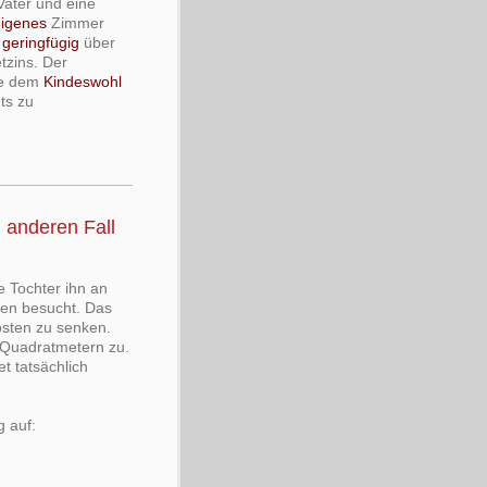
 Vater und eine
eigenes
Zimmer
r
geringfügig
über
tzins. Der
ne dem
Kindeswohl
ts zu
 anderen Fall
 Tochter ihn an
ien besucht. Das
osten zu senken.
 Quadratmetern zu.
t tatsächlich
g auf: