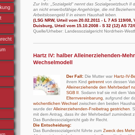
Zur Info: „Sozialgeld“ nennt das Sozialgesetzbuch II 
ckung
an nicht erwerbsfähige Angehörige, die mit Bezieher
Arbeitslosengeld II in einem Haushalt leben.
t
(LSG NRW, Urteil vom 20.02.2011 ‑ L 7 AS 119/08, 
Duisburg, Urteil vom 15.10.2008 ‑ S 32 (12) AS 72/
Quelle/Urheber: Landessozialgericht Nordrhein-West
nrecht
 um
Hartz IV: halber Alleinerziehenden-Mehr
Wechselmodell
Der Fall:
Die Mutter war
Hartz-IV-B
ihrem Kind
getrennt
von dessen Vat
Alleinerziehende den Mehrbedarf n
SGB II
. Sodann traf sie mit dem Vat
Elternvereinbarung
, aufgrund der d
wöchentlichen Wechsel
zwischen den beiden Haushalt
wurde der
Alleinerziehenden-Freibetrag gestrichen
. 
mit dem Antrag, dass ihr der Mehrbedarf zumindest z
Das Bundessozialgericht gab ihr Recht.
Die Entscheidung:
Das Bundessozialgericht führte zum
Zweck des Mehr
ern