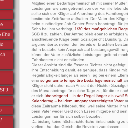
Mitglied einer Bedarfsgemeinschaft mit seiner Mutter
Leistungen wie sein getrennt von der Familie lebende
sollte sich der Kläger auf Anordnung des Familienger
bestimmte Zeiträume aufhalten. Der Vater des Kläger
beim zuständigen Job Center Essen beantragt, für je
he
Sohn bei ihm verbringt,
1/30 des maßgeblichen Rege
SGB II zu zahlen. Der Antrag blieb ebenso erfolglos w
e Ehe
anschließende Klage beim Sozialgericht Duisburg. Da
io
argumentierte, neben den bereits er brachten Leistu
Sohn bestehe kein Anspruch auf Leistungsgewährun
ich
könne der Vater zusätzliche Leistungen geltend mac
Fahrtkosten nicht entstünden.
Dieser Ansicht sind die Essener Richter nicht gefolgt
ihre Entscheidung damit, es genüge, dass Kinder mit
Regel­mäßigkeit länger als einen Tag bei einem Elter
eine
so genannte temporäre Bedarfsgemein­schaft
an
Kläger steht daher nach Ansicht der Richter Sozial­ge
FSFJ
des Monatsbe­trags für solche Tage zu, für die er na
er sich
über­wiegend – in der Regel länger als zwölf 
Kalendertag – bei dem umgangsberechtigten Vater
au
diese Zeiträume hilfebedürftig, weil seine Mutter ihm
o
beim Vater weder Geld noch Essen mitgebe und sein 
Leistungen nur für sich selber beziehe.
/
Da bislang keine höchstrichterliche Entscheidung zu 
vorliegt, hat das Gericht die Revision zugelassen.