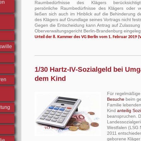
hen
Raumbedürfnisse des Klägers berücksichtig
persönliche Raumbedürfnisse des Klägers oder v
ließen sich auch im Hinblick auf die Behinderung d
des Klägers auf Grundlage seines Vortrags nicht fests
Gegen die Entscheidung kann Antrag auf Zulassung
Oberverwaltungsgericht Berlin-Brandenburg eingeleg
Urteil der 8. Kammer des VG Berlin vom 1. Februar 2019 (
swille
1/30 Hartz-IV-Sozialgeld bei Um
dem Kind
ren
Für regelmäßig
Besuche
beim ge
Familie lebenden
htung
Kind
anteilig Soz
beanspruchen. D
Landessozialgeri
Westfalen (LSG
2011 entschiede
geborene Kläger 
lie