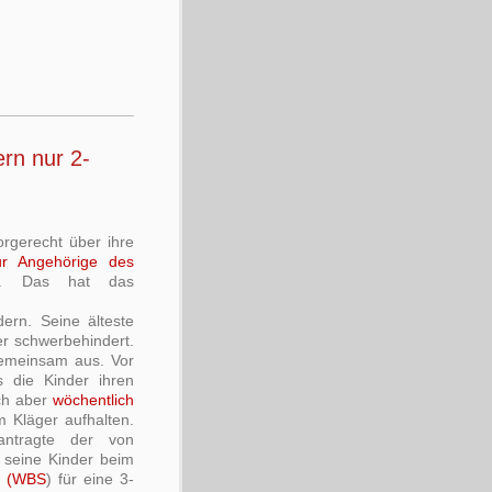
ern nur 2-
rgerecht über ihre
ur Angehörige des
in. Das hat das
ern. Seine älteste
ter schwerbehindert.
emeinsam aus. Vor
s die Kinder ihren
ch aber
wöchentlich
 Kläger aufhalten.
ntragte der von
d seine Kinder beim
n (WBS
) für eine 3-