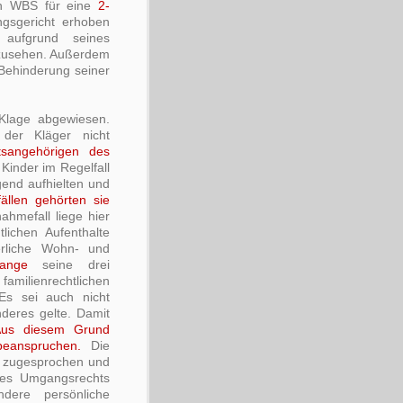
n WBS für eine
2-
gsgericht erhoben
 aufgrund seines
nzusehen. Außerdem
ehinderung seiner
Klage abgewiesen.
er Kläger nicht
tsangehörigen des
 Kinder im Regelfall
end aufhielten und
ällen gehörten sie
ahmefall liege hier
lichen Aufenthalte
erliche Wohn- und
ange
seine drei
ilienrechtlichen
Es sei auch nicht
anderes gelte. Damit
us diesem Grund
eanspruchen.
Die
zugesprochen und
nes Umgangsrechts
dere persönliche