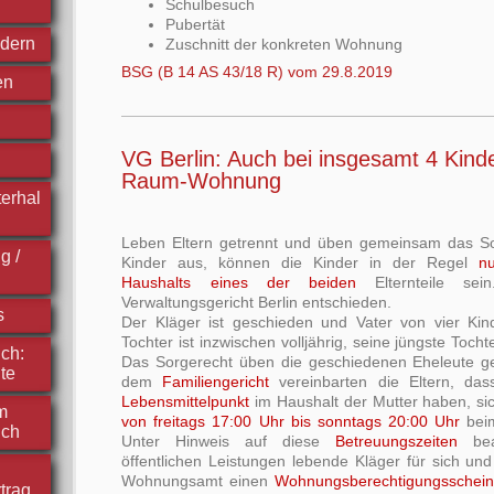
Schulbesuch
Pubertät
ndern
Zuschnitt der konkreten Wohnung
BSG (B 14 AS 43/18 R) vom 29.8.2019
en
VG Berlin: Auch bei insgesamt 4 Kind
Raum-Wohnung
erhal
Leben Eltern getrennt und üben gemeinsam das So
g /
Kinder aus, können die Kinder in der Regel
n
Haushalts eines der beiden
Elternteile se
Verwaltungsgericht Berlin entschieden.
s
Der Kläger ist geschieden und Vater von vier Kind
Tochter ist inzwischen volljährig, seine jüngste Toch
ch:
Das Sorgerecht üben die geschiedenen Eheleute g
te
dem
Familiengericht
vereinbarten die Eltern, das
Lebensmittelpunkt
im Haushalt der Mutter haben, si
m
von freitags 17:00 Uhr bis sonntags 20:00 Uhr
beim
ich
Unter Hinweis auf diese
Betreuungszeiten
bea
öffentlichen Leistungen lebende Kläger für sich un
Wohnungsamt einen
Wohnungsberechtigungsschei
trag