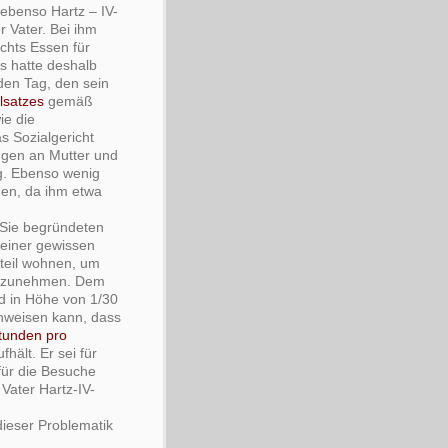
 ebenso Hartz – IV-
r Vater. Bei ihm
ichts Essen für
s hatte deshalb
den Tag, den sein
lsatzes
gemäß
ie die
s Sozialgericht
ngen an Mutter und
g. Ebenso wenig
hen, da ihm etwa
. Sie begründeten
 einer gewissen
nteil wohnen, um
zunehmen. Dem
ld in Höhe von 1/30
chweisen kann, dass
Stunden pro
fhält. Er sei für
 für die Besuche
Vater Hartz-IV-
dieser Problematik