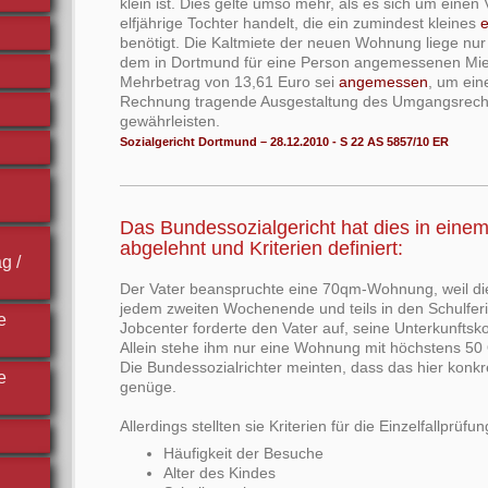
klein ist. Dies gelte umso mehr, als es sich um einen
elfjährige Tochter handelt, die ein zumindest kleines
benötigt. Die Kaltmiete der neuen Wohnung liege nu
dem in Dortmund für eine Person angemessenen Mie
Mehrbetrag von 13,61 Euro sei
angemessen
, um ei
Rechnung tragende Ausgestaltung des Umgangsrech
gewährleisten.
Sozialgericht Dortmund – 28.12.2010 - S 22 AS 5857/10 ER
Das Bundessozialgericht hat dies in einem
abgelehnt und Kriterien definiert:
g /
Der Vater beanspruchte eine 70qm-Wohnung, weil die
jedem zweiten Wochenende und teils in den Schulfer
e
Jobcenter forderte den Vater auf, seine Unterkunftsk
Allein stehe ihm nur eine Wohnung mit höchstens 50
Die Bundessozialrichter meinten, dass das hier konkre
e
genüge.
Allerdings stellten sie Kriterien für die Einzelfallprüfun
Häufigkeit der Besuche
Alter des Kindes