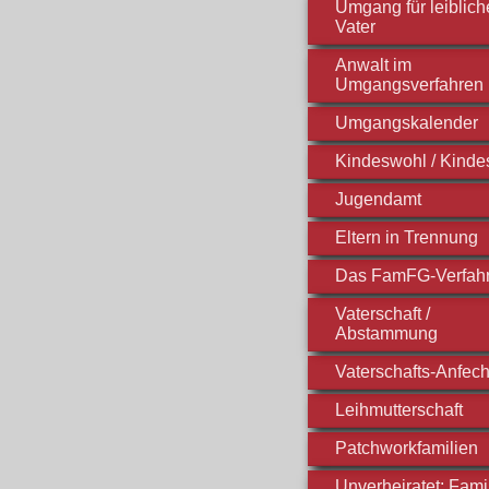
Umgang für leiblic
Vater
Anwalt im
Umgangsverfahren
Umgangskalender
Kindeswohl / Kinde
Jugendamt
Eltern in Trennung
Das FamFG-Verfah
Vaterschaft /
Abstammung
Vaterschafts-Anfec
Leihmutterschaft
Patchworkfamilien
Unverheiratet: Fami