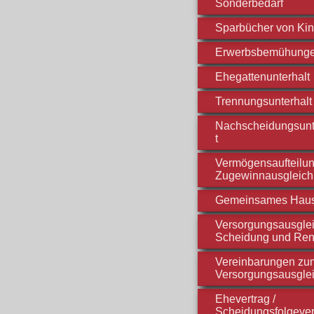
Sonderbedarf
Sparbücher von Ki
Erwerbsbemühung
Ehegattenunterhalt
Trennungsunterhalt
Nachscheidungsunt
t
Vermögensaufteilun
Zugewinnausgleich
Gemeinsames Hau
Versorgungsausglei
Scheidung und Ren
Vereinbarungen zu
Versorgungsausgle
Ehevertrag /
Scheidungsfolgever