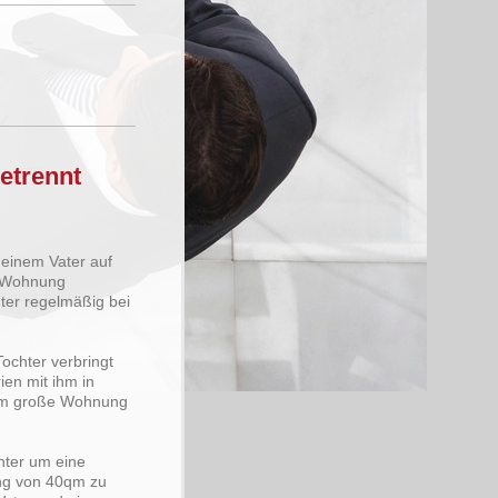
etrennt
 einem Vater auf
e Wohnung
chter regelmäßig bei
Tochter verbringt
ien mit ihm in
 qm große Wohnung
hter um eine
ung von 40qm zu