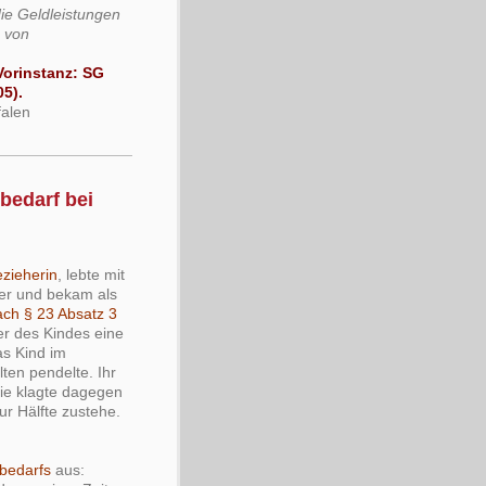
die Geldleistungen
n von
Vorinstanz: SG
05).
falen
bedarf bei
ezieherin
, lebte mit
er und bekam als
ach § 23 Absatz 3
er des Kindes eine
as Kind im
en pendelte. Ihr
Sie klagte dagegen
ur Hälfte zustehe.
bedarfs
aus: