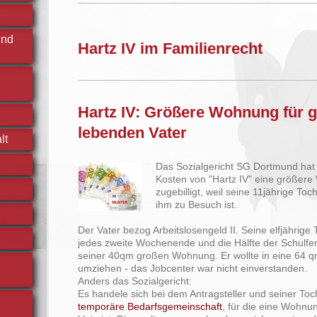
und
Hartz IV im Familienrecht
Hartz IV: Größere Wohnung für g
lebenden Vater
lt
Das Sozialgericht SG Dortmund hat
Kosten von "Hartz IV" eine größer
zugebilligt, weil seine 11jährige To
ihm zu Besuch ist.
Der Vater bezog Arbeitslosengeld II. Seine elfjährige 
jedes zweite Wochenende und die Hälfte der Schulfer
seiner 40qm großen Wohnung. Er wollte in eine 64
umziehen - das Jobcenter war nicht einverstanden.
Anders das Sozialgericht:
Es handele sich bei dem Antragsteller und seiner Toc
temporäre Bedarfsgemeinschaft
, für die eine Wohn