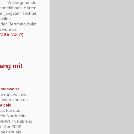
t. Weitergehende
ermeidbare Härten
er jüngsten Tochter
tellen.
 der Berufung beim
t werden.
VG 8 K 332.17)
gang mit
e
tageweise
trennt von der
 Vater kann ein
ialgeld
as hat das
cht Nordrhein-
 NRW) im Februar
n. Der 2002
bezieht als