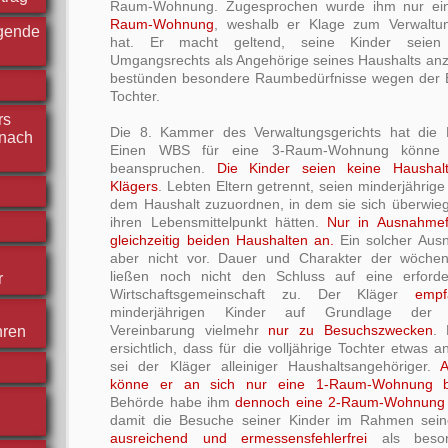
Raum-Wohnung. Zugesprochen wurde ihm nur ei
Raum-Wohnung
, weshalb er Klage zum Verwaltun
rgende
hat. Er macht geltend, seine Kinder seien
Umgangsrechts als Angehörige seines Haushalts a
bestünden besondere Raumbedürfnisse wegen der B
Tochter.
rs
Die 8. Kammer des Verwaltungsgerichts hat die 
nach
Einen WBS für eine 3-Raum-Wohnung könne d
beanspruchen.
Die Kinder seien keine Haushal
Klägers
. Lebten Eltern getrennt, seien minderjährige
dem Haushalt zuzuordnen, in dem sie sich überwieg
ihren Lebensmittelpunkt hätten.
Nur in Ausnahmef
gleichzeitig beiden Haushalten an.
Ein solcher Ausn
aber nicht vor. Dauer und Charakter der wöchent
ließen noch nicht den Schluss auf eine erford
r
Wirtschaftsgemeinschaft zu. Der Kläger
empf
minderjährigen Kinder auf Grundlage der fam
Vereinbarung vielmehr
nur zu Besuchszwecken
. 
hren
ersichtlich, dass für die volljährige Tochter etwas 
sei der Kläger alleiniger Haushaltsangehöriger.
A
könne er an sich nur eine 1-Raum-Wohnung b
Behörde habe ihm
dennoch eine 2-Raum-Wohnung
damit die Besuche seiner Kinder im Rahmen sei
ausreichend und ermessensfehlerfrei
als beson