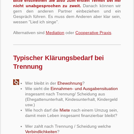
Bitte erscheinen Sie also zum ersten Termin bei mir
nicht unabgesprochen zu zweit.
Danach können wir
gern den anderen Partner einbeziehen und ein
Gespräch führen. Es muss dem Anderen aber klar sein,
wessen "Lied ich singe".
Alternativen sind
Mediation
oder
Cooperative Praxis
.
Typischer Klärungsbedarf bei
Trennung
Wer bleibt in der
Ehewohnung
?
Wie sieht die
Einnahmen- und Ausgabensituation
insgesamt nach Trennung/ Scheidung aus
(Ehegattenunterhalt, Kindesunterhalt, Kindergeld
usw.)
Wie hoch darf die
Miete
nach einem Umzug sein,
damit mein Leben insgesamt finanzierbar bleibt?
Wer zahlt nach Trennung / Scheidung welche
Verbindlichkeiten
?