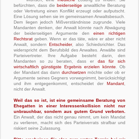
befürchten, dass die
beiderseitige
anwaltliche Beratung
oder Vertretung einen Konflikt erzeugt oder aufputscht.
Eine Lösung sehen sie im gemeinsamen Anwaltsbesuch.
Dem liegen jedoch Mißverständnisse zugrunde. Viele
Mandanten denken, der Anwalt könnte nach Abwägung
der beiderseitigen Argumente den
einen richtigen
Rechtsrat
geben. Wenn er das täte, wäre er aber nicht
Anwalt, sondern
Entscheider
, also Schiedsrichter. Das
widerspricht dem Berufsbild des Anwaltes. Anwälte sind
Parteivertreter. Ihre Aufgabe besteht darin, den
Mandanten so zu beraten, dass er
das für sich
wirtschaftlich günstigste Ergebnis erzielen könnte
. Ob
der Mandant das dann
durchsetzen
möchte oder ob er
Argumente seines Gegners vorwegnimmt, berücksichtigt
und ihm entgegenkommt, entscheidet der
Mandant
,
nicht der Anwalt.
Weil das so ist, ist eine gemeinsame Beratung von
Ehegatten in einer Interessenkollision nicht nur
unbrauchbar, sondern aus gutem Grund verboten.
Ein Anwalt, der das nicht genau nimmt, um kein Mandat
zu verlieren, macht sich des Parteiverrats strafbar und
riskiert seine Zulassung.