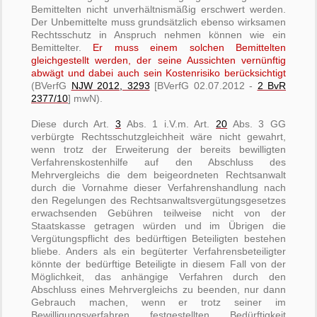
Bemittelten nicht unverhältnismäßig erschwert werden.
Der Unbemittelte muss grundsätzlich ebenso wirksamen
Rechtsschutz in Anspruch nehmen können wie ein
Bemittelter.
Er muss einem solchen Bemittelten
gleichgestellt werden, der seine Aussichten
vernünftig
abwägt und dabei auch sein Kostenrisiko berücksichtigt
(BVerfG
NJW 2012, 3293
[BVerfG 02.07.2012 -
2 BvR
2377/10
] mwN).
Diese durch Art.
3
Abs. 1 i.V.m. Art.
20
Abs. 3 GG
verbürgte Rechtsschutzgleichheit wäre nicht gewahrt,
wenn trotz der Erweiterung der bereits bewilligten
Verfahrenskostenhilfe auf den Abschluss des
Mehrvergleichs die dem beigeordneten Rechtsanwalt
durch die Vornahme dieser Verfahrenshandlung nach
den Regelungen des Rechtsanwaltsvergütungsgesetzes
erwachsenden Gebühren teilweise nicht von der
Staatskasse getragen würden und im Übrigen die
Vergütungspflicht des bedürftigen Beteiligten bestehen
bliebe. Anders als ein begüterter Verfahrensbeteiligter
könnte der bedürftige Beteiligte in diesem Fall von der
Möglichkeit, das anhängige Verfahren durch den
Abschluss eines Mehrvergleichs zu beenden, nur dann
Gebrauch machen, wenn er trotz seiner im
Bewilligungsverfahren festgestellten Bedürftigkeit