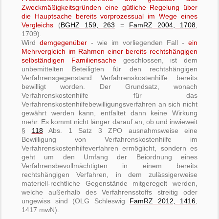
Zweckmäßigkeitsgründen eine gütliche Regelung über
die Hauptsache bereits vorprozessual im Wege eines
Vergleichs
(
BGHZ 159, 263
=
FamRZ 2004, 1708
,
1709).
Wird
demgegenüber
- wie im vorliegenden Fall -
ein
Mehrvergleich im Rahmen einer bereits rechtshängigen
selbständigen Familiensache
geschlossen, ist dem
unbemittelten Beteiligten für den rechtshängigen
Verfahrensgegenstand Verfahrenskostenhilfe bereits
bewilligt worden. Der Grundsatz, wonach
Verfahrenskostenhilfe für das
Verfahrenskostenhilfebewilligungsverfahren an sich nicht
gewährt werden kann, entfaltet dann keine Wirkung
mehr. Es kommt nicht länger darauf an, ob und inwieweit
§
118
Abs. 1 Satz 3 ZPO ausnahmsweise eine
Bewilligung von Verfahrenskostenhilfe im
Verfahrenskostenhilfeverfahren ermöglicht, sondern es
geht um den Umfang der Beiordnung eines
Verfahrensbevollmächtigten in einem bereits
rechtshängigen Verfahren, in dem zulässigerweise
materiell-rechtliche Gegenstände mitgeregelt werden,
welche außerhalb des Verfahrensstoffs streitig oder
ungewiss sind (OLG Schleswig
FamRZ 2012, 1416
,
1417 mwN).