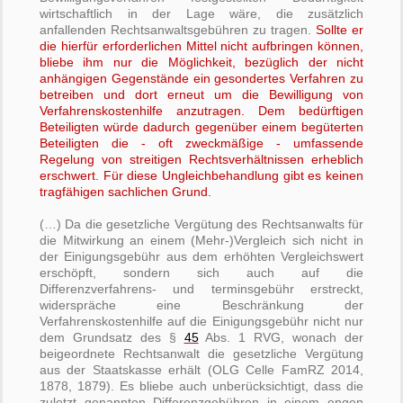
wirtschaftlich in der Lage wäre, die zusätzlich
anfallenden Rechtsanwaltsgebühren zu tragen.
Sollte er
die hierfür erforderlichen Mittel nicht aufbringen können,
bliebe ihm nur die Möglichkeit, bezüglich der nicht
anhängigen Gegenstände ein gesondertes Verfahren zu
betreiben und dort erneut um die Bewilligung von
Verfahrenskostenhilfe anzutragen. Dem bedürftigen
Beteiligten würde dadurch gegenüber einem begüterten
Beteiligten die - oft zweckmäßige - umfassende
Regelung von streitigen Rechtsverhältnissen erheblich
erschwert. Für diese Ungleichbehandlung gibt es keinen
tragfähigen sachlichen Grund.
(…) Da die gesetzliche Vergütung des Rechtsanwalts für
die Mitwirkung an einem (Mehr-)Vergleich sich nicht in
der Einigungsgebühr aus dem erhöhten Vergleichswert
erschöpft, sondern sich auch auf die
Differenzverfahrens- und terminsgebühr erstreckt,
widerspräche eine Beschränkung der
Verfahrenskostenhilfe auf die Einigungsgebühr nicht nur
dem Grundsatz des §
45
Abs. 1 RVG, wonach der
beigeordnete Rechtsanwalt die gesetzliche Vergütung
aus der Staatskasse erhält (OLG Celle FamRZ 2014,
1878, 1879). Es bliebe auch unberücksichtigt, dass die
zuletzt genannten Differenzgebühren in einem engen