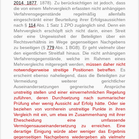
2014, 1877
, 1878). Zu berücksichtigen ist jedoch, dass
die von einem Mehrvergleich erfassten nicht anhängigen
Verfahrensgegenstände regelmäßig allenfalls
eingeschränkt einer Beurteilung ihrer Erfolgsaussichten
nach §
114
Abs. 1 Satz 1 ZPO zugänglich sind. Denn ein
Mehrvergleich erschöpft sich nicht darin, einen Streit
oder eine Ungewissheit der Beteiligten über ein
Rechtsverhältnis im Wege gegenseitigen Nachgebens
zu beseitigen (§
779
Abs. 1 BGB). Er geht vielmehr über
den eigentlichen Streitfall hinaus. Die nicht anhängigen
Verfahrensgegenstände, welche im Rahmen eines
Mehrvergleichs mitgeregelt werden,
müssen daher nicht
notwendigerweise streitige Positionen betreffen
. Es
erscheint ebenso naheliegend, dass die Beteiligten zur
Vermeidung weiterer gerichtlicher
Auseinandersetzungen gegnerische Ansprüche
unstreitig stellen und einer einvernehmlichen Regelung
zuführen, deren Durchsetzung nach summarischer
Prüfung eher wenig Aussicht auf Erfolg hätte. Oder sie
beziehen von vornherein unstreitige Punkte in ihren
Vergleich mit ein, um etwa im Zusammenhang mit ihrer
Ehescheidung eine umfassende
Vermögensauseinandersetzung zu erreichen. Eine
derartige Einigung würde aber weniger das Ergebnis
gegenseitigen Nachgebens wiedergeben als vielmehr