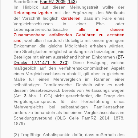
Saarbrücken
FamRZ 2009, 143
).
Im Hinblick auf diesen Meinungsstreit wollte der
Reformgesetzgeber
mit der Ergänzung des Wortlauts
der Vorschrift lediglich
klarstellen
, dass im Falle eines
Vergleichsschlusses in einer Ehe- oder
Lebenspartnerschaftssache
alle in diesem
Zusammenhang anfallenden Gebühren zu erstatten
sind
, weil allein hierdurch Beteiligte mit einem geringem
Einkommen die gleiche Möglichkeit erhalten würden,
ihre Streitigkeiten möglichst umfangreich beizulegen, wie
Beteiligte mit einem ausreichend hohen Einkommen (
BT-
Drucks. 17/11471 S. 270
). Diese Erwägung, welche
maßgeblich auf den verfahrensökonomischen Aspekt
eines Vergleichsschlusses abstellt, gilt aber in gleichem
Maße für einen Mehrvergleich im Rahmen einer
selbständigen Familiensache. Deshalb wäre es nach
diesem Gesetzeszweck bereits von Verfassungs wegen
(Art.
3
Abs. 1 GG) nicht gerechtfertigt, die Frage des
Vergütungsanspruchs für die Herbeiführung eines
Mehrvergleichs bei selbständigen Familiensachen
anders zu behandeln als bei einem Vergleichsschluss im
Scheidungsverbund (OLG Celle FamRZ 2014, 1878,
1879).
(3) Tragfähige Anhaltspunkte dafür, dass außerhalb des