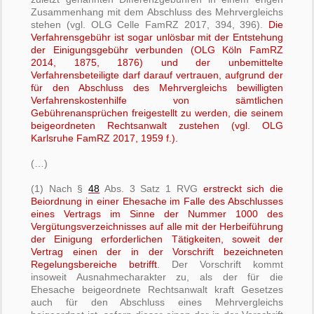
Zusammenhang mit dem Abschluss des Mehrvergleichs
stehen (vgl. OLG Celle FamRZ 2017, 394, 396).
Die
Verfahrensgebühr ist sogar unlösbar mit der Entstehung
der Einigungsgebühr verbunden (OLG Köln FamRZ
2014, 1875, 1876) und der unbemittelte
Verfahrensbeteiligte darf darauf vertrauen, aufgrund der
für den Abschluss des Mehrvergleichs bewilligten
Verfahrenskostenhilfe von sämtlichen
Gebührenansprüchen freigestellt zu werden, die seinem
beigeordneten Rechtsanwalt zustehen (vgl. OLG
Karlsruhe FamRZ 2017, 1959 f.).
(…)
(1) Nach §
48
Abs. 3 Satz 1 RVG
erstreckt sich die
Beiordnung in einer Ehesache im Falle des Abschlusses
eines Vertrags im Sinne der Nummer 1000 des
Vergütungsverzeichnisses auf alle mit der Herbeiführung
der Einigung erforderlichen Tätigkeiten, soweit der
Vertrag einen der in der Vorschrift bezeichneten
Regelungsbereiche betrifft
. Der Vorschrift kommt
insoweit Ausnahmecharakter zu, als der für die
Ehesache beigeordnete Rechtsanwalt kraft Gesetzes
auch für den Abschluss eines Mehrvergleichs