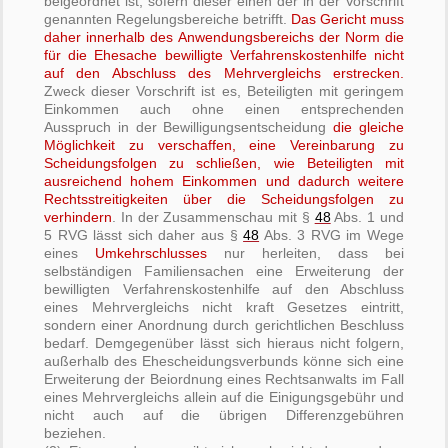
beigeordnet ist, sofern dieser einen der in der Vorschrift
genannten Regelungsbereiche betrifft.
Das Gericht muss
daher innerhalb des Anwendungsbereichs der Norm die
für die Ehesache bewilligte Verfahrenskostenhilfe nicht
auf den Abschluss des Mehrvergleichs erstrecken.
Zweck dieser Vorschrift ist es, Beteiligten mit geringem
Einkommen auch ohne einen entsprechenden
Ausspruch in der Bewilligungsentscheidung
die gleiche
Möglichkeit zu verschaffen, eine Vereinbarung zu
Scheidungsfolgen zu schließen, wie Beteiligten mit
ausreichend hohem Einkommen und dadurch weitere
Rechtsstreitigkeiten über die Scheidungsfolgen zu
verhindern
. In der Zusammenschau mit §
48
Abs. 1 und
5 RVG lässt sich daher aus §
48
Abs. 3 RVG im Wege
eines
Umkehrschlusses
nur herleiten, dass bei
selbständigen Familiensachen eine Erweiterung der
bewilligten Verfahrenskostenhilfe auf den Abschluss
eines Mehrvergleichs nicht kraft Gesetzes eintritt,
sondern einer Anordnung durch gerichtlichen Beschluss
bedarf. Demgegenüber lässt sich hieraus nicht folgern,
außerhalb des Ehescheidungsverbunds könne sich eine
Erweiterung der Beiordnung eines Rechtsanwalts im Fall
eines Mehrvergleichs allein auf die Einigungsgebühr und
nicht auch auf die übrigen Differenzgebühren
beziehen.