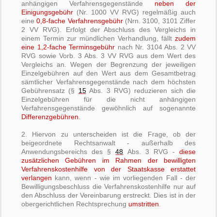
anhängigen Verfahrensgegenstände
neben der
Einigungsgebühr
(Nr. 1000 VV RVG) regelmäßig auch
eine
0,8-fache Verfahrensgebühr
(Nrn. 3100, 3101 Ziffer
2 VV RVG). Erfolgt der Abschluss des Vergleichs in
einem Termin zur mündlichen Verhandlung, fällt
zudem
eine 1,2-fache Terminsgebühr
nach Nr. 3104 Abs. 2 VV
RVG sowie Vorb. 3 Abs. 3 VV RVG aus dem Wert des
Vergleichs an. Wegen der Begrenzung der jeweiligen
Einzelgebühren auf den Wert aus dem Gesamtbetrag
sämtlicher Verfahrensgegenstände nach dem höchsten
Gebührensatz (§
15
Abs. 3 RVG) reduzieren sich die
Einzelgebühren für die nicht anhängigen
Verfahrensgegenstände gewöhnlich auf sogenannte
Differenzgebühren
.
2. Hiervon zu unterscheiden ist die Frage, ob der
beigeordnete Rechtsanwalt - außerhalb des
Anwendungsbereichs des §
48
Abs. 3 RVG -
diese
zusätzlichen Gebühren im Rahmen der bewilligten
Verfahrenskostenhilfe von der Staatskasse erstattet
verlangen
kann, wenn - wie im vorliegenden Fall - der
Bewilligungsbeschluss die Verfahrenskostenhilfe nur auf
den Abschluss der Vereinbarung erstreckt. Dies ist in der
obergerichtlichen Rechtsprechung
umstritten
.