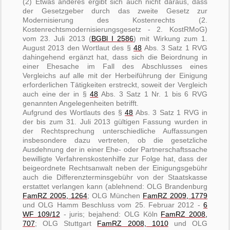
(2) Etwas anderes ergibt sich auch nicht daraus, dass
der Gesetzgeber durch das zweite Gesetz zur
Modernisierung des Kostenrechts (2.
Kostenrechtsmodernisierungsgesetz - 2. KostRMoG)
vom 23. Juli 2013 (
BGBl I 2586
) mit Wirkung zum 1.
August 2013 den Wortlaut des §
48
Abs. 3 Satz 1 RVG
dahingehend ergänzt hat, dass sich die Beiordnung in
einer Ehesache im Fall des Abschlusses eines
Vergleichs auf alle mit der Herbeiführung der Einigung
erforderlichen Tätigkeiten erstreckt, soweit der Vergleich
auch eine der in §
48
Abs. 3 Satz 1 Nr. 1 bis 6 RVG
genannten Angelegenheiten betrifft.
Aufgrund des Wortlauts des §
48
Abs. 3 Satz 1 RVG in
der bis zum 31. Juli 2013 gültigen Fassung wurden in
der Rechtsprechung unterschiedliche Auffassungen
insbesondere dazu vertreten, ob die gesetzliche
Ausdehnung der in einer Ehe- oder Partnerschaftssache
bewilligte Verfahrenskostenhilfe zur Folge hat, dass der
beigeordnete Rechtsanwalt neben der Einigungsgebühr
auch die Differenzterminsgebühr von der Staatskasse
erstattet verlangen kann (ablehnend: OLG Brandenburg
FamRZ 2005, 1264
; OLG München
FamRZ 2009, 1779
und OLG Hamm Beschluss vom 25. Februar 2012 -
6
WF 109/12
- juris; bejahend: OLG Köln
FamRZ 2008,
707
; OLG Stuttgart
FamRZ 2008, 1010
und OLG