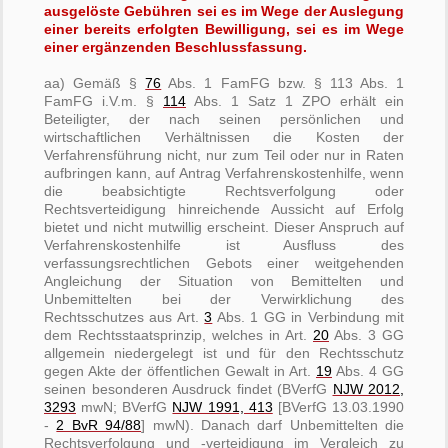
ausgelöste Gebühren sei es im Wege der Auslegung
einer bereits erfolgten Bewilligung, sei es im Wege
einer ergänzenden Beschlussfassung.
aa) Gemäß §
76
Abs. 1 FamFG bzw. § 113 Abs. 1
FamFG i.V.m. §
114
Abs. 1 Satz 1 ZPO erhält ein
Beteiligter, der nach seinen persönlichen und
wirtschaftlichen Verhältnissen die Kosten der
Verfahrensführung nicht, nur zum Teil oder nur in Raten
aufbringen kann, auf Antrag Verfahrenskostenhilfe, wenn
die beabsichtigte Rechtsverfolgung oder
Rechtsverteidigung hinreichende Aussicht auf Erfolg
bietet und nicht mutwillig erscheint. Dieser Anspruch auf
Verfahrenskostenhilfe ist Ausfluss des
verfassungsrechtlichen Gebots einer weitgehenden
Angleichung der Situation von Bemittelten und
Unbemittelten bei der Verwirklichung des
Rechtsschutzes aus Art.
3
Abs. 1 GG in Verbindung mit
dem Rechtsstaatsprinzip, welches in Art.
20
Abs. 3 GG
allgemein niedergelegt ist und für den Rechtsschutz
gegen Akte der öffentlichen Gewalt in Art.
19
Abs. 4 GG
seinen besonderen Ausdruck findet (BVerfG
NJW 2012,
3293
mwN; BVerfG
NJW 1991, 413
[BVerfG 13.03.1990
-
2 BvR 94/88
] mwN). Danach darf Unbemittelten die
Rechtsverfolgung und -verteidigung im Vergleich zu