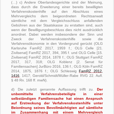
(…) c) Andere Oberlandesgerichte sind der Meinung,
dass durch die Erweiterung einer bereits bewilligten
Verfahrenskostenhilfe auf den Abschluss eines
Mehrvergleichs dem beigeordneten Rechtsanwalt
sämtliche mit dem Vergleichsschluss anfallenden
Gebühren aus der Staatskasse zu erstatten sind, auch
wenn der Bewilligungsbeschluss dies nicht ausdrücklich
anordnet. Dabei werden insbesondere der Sinn und
Zweck der Verfahrenskostenhilfe sowie die
Verfahrensökonomie in den Vordergrund gerückt (OLG
Karlsruhe FamRZ 2017, 1959 f.; OLG Celle [21.
Zivilsenat] FamRZ 2017, 394, 395 f. und OLG Celle [15.
Zivilsenat] FamRZ 2014, 1878 f.; OLG Stuttgart FamRZ
2017, 317, 318; OLG Koblenz [2. Senat für
Familiensachen] JurBüro 2016, 136 f.; OLG Köln FamRZ
2014, 1875, 1876 f.; OLG Schleswig
FamRZ 2012,
1416
, 1417; Gerold/Schmidt/Müller-Rabe RVG 22. Aufl.
§ 48 Rn. 168 ff. mwN).
d) Die zuletzt genannte Auffassung trifft zu.
Der
unbemittelte Verfahrensbeteiligte in einer
selbständigen Familiensache hat einen Anspruch
auf Erstreckung der Verfahrenskostenhilfe unter
Beiordnung seines Bevollmächtigten auf sämtliche
im Zusammenhang mit einem Mehrvergleich