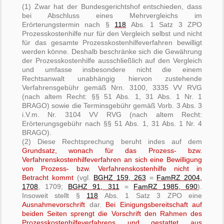
(1) Zwar hat der Bundesgerichtshof entschieden, dass
bei Abschluss eines Mehrvergleichs im
Erörterungstermin nach §
118
Abs. 1 Satz 3 ZPO
Prozesskostenhilfe nur für den Vergleich selbst und nicht
für das gesamte Prozesskostenhilfeverfahren bewilligt
werden könne. Deshalb beschränke sich die Gewährung
der Prozesskostenhilfe ausschließlich auf den Vergleich
und umfasse insbesondere nicht die einem
Rechtsanwalt unabhängig hiervon zustehende
Verfahrensgebühr gemäß Nrn. 3100, 3335 VV RVG
(nach altem Recht: §§ 51 Abs. 1, 31 Abs. 1 Nr. 1
BRAGO) sowie die Terminsgebühr gemäß Vorb. 3 Abs. 3
i.V.m. Nr. 3104 VV RVG (nach altem Recht:
Erörterungsgebühr nach §§ 51 Abs. 1, 31 Abs. 1 Nr. 4
BRAGO).
(2) Diese Rechtsprechung beruht indes auf dem
Grundsatz, wonach für das Prozess- bzw.
Verfahrenskostenhilfeverfahren an sich eine Bewilligung
von Prozess- bzw. Verfahrenskostenhilfe
nicht in
Betracht kommt
(vgl.
BGHZ 159, 263
=
FamRZ 2004,
1708
, 1709;
BGHZ 91, 311
=
FamRZ 1985, 690
).
Insoweit stellt §
118
Abs. 1 Satz 3 ZPO eine
Ausnahmevorschrift
dar.
Bei Einigungsbereitschaft auf
beiden Seiten sprengt die Vorschrift den Rahmen des
Prozesskostenhilfeverfahrens und gestattet aus