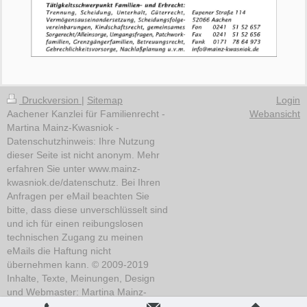
Druckversion
|
Sitemap
Login
Aachener Kanzlei für Familienrecht -
Webansicht
Martina Mainz-Kwasniok -
Datenschutzhinweis: Ihre Nutzung
dieser Seite ist nicht anonym. Mehr
erfahren Sie unter www.mainz-
kwasniok.de/datenschutz. Bei Ihren
Anfragen per eMail beachten Sie
bitte, dass diese unverschlüsselt sind
und ich für einen reibungslosen
technischen Zugang zu meinen
eMails die Haftung nicht
übernehmen kann. © 2009-2019
Inhalte, Texte, Meinungen, Design
und Webmaster: Martina Mainz-
Kwasniok. Grafiken: Gabi Hoff, DAV,