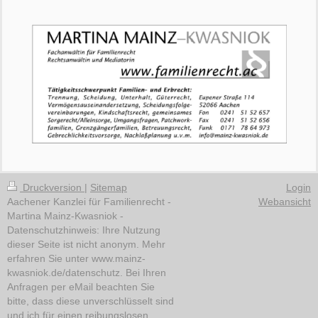
Druckversion
|
Sitemap
Login
Aachener Kanzlei für Familienrecht -
Webansicht
Martina Mainz-Kwasniok -
Datenschutzhinweis: Ihre Nutzung
dieser Seite ist nicht anonym. Mehr
erfahren Sie unter www.mainz-
kwasniok.de/datenschutz. Bei Ihren
Anfragen per eMail beachten Sie
bitte, dass diese unverschlüsselt sind
und ich für einen reibungslosen