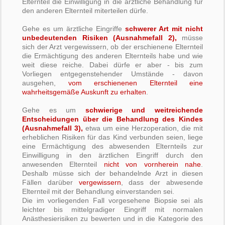
Elternteil die Einwilligung in die ärztliche Behandlung für
den anderen Elternteil miterteilen dürfe.
Gehe es um ärztliche Eingriffe
schwerer Art mit nicht
unbedeutenden Risiken (Ausnahmefall 2),
müsse
sich der Arzt vergewissern, ob der erschienene Elternteil
die Ermächtigung des anderen Elternteils habe und wie
weit diese reiche. Dabei dürfe er aber - bis zum
Vorliegen entgegenstehender Umstände - davon
ausgehen,
vom erschienenen Elternteil eine
wahrheitsgemäße Auskunft zu erhalten
.
Gehe es um
schwierige und weitreichende
Entscheidungen über die Behandlung des Kindes
(Ausnahmefall 3),
etwa um eine Herzoperation, die mit
erheblichen Risiken für das Kind verbunden seien, liege
eine Ermächtigung des abwesenden Elternteils zur
Einwilligung in den ärztlichen Eingriff durch den
anwesenden Elternteil
nicht von vornherein nahe
.
Deshalb müsse sich der behandelnde Arzt in diesen
Fällen darüber
vergewissern
, dass der abwesende
Elternteil mit der Behandlung einverstanden sei.
Die im vorliegenden Fall vorgesehene Biopsie sei als
leichter bis mittelgradiger Eingriff mit normalen
Anästhesierisiken zu bewerten und in die Kategorie des