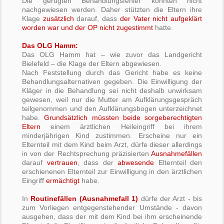
Die gerügten Behandlungsfehler konnten nicht
nachgewiesen werden. Daher stützten die Eltern ihre
Klage
zusätzlich
darauf, dass
der Vater nicht aufgeklärt
worden war und der OP nicht zugestimmt
hatte.
Das OLG Hamm:
Das OLG Hamm hat – wie zuvor das Landgericht
Bielefeld – die Klage der Eltern abgewiesen.
Nach Feststellung durch das Gericht habe es keine
Behandlungsalternativen gegeben. Die Einwilligung der
Kläger in die Behandlung sei nicht deshalb unwirksam
gewesen, weil nur die Mutter am Aufklärungsgespräch
teilgenommen und den Aufklärungsbogen unterzeichnet
habe.
Grundsätzlich müssten beide sorgeberechtigten
Eltern
einem ärztlichen Heileingriff bei ihrem
minderjährigen Kind zustimmen. Erscheine nur ein
Elternteil mit dem Kind beim Arzt, dürfe dieser allerdings
in von der Rechtsprechung präzisierten
Ausnahmefällen
darauf
vertrauen
, dass der
abwesende
Elternteil den
erschienenen Elternteil zur Einwilligung in den ärztlichen
Eingriff
ermächtigt
habe.
In
Routinefällen (Ausnahmefall 1)
dürfe der Arzt - bis
zum Vorliegen entgegenstehender Umstände - davon
ausgehen, dass der mit dem Kind bei ihm erscheinende