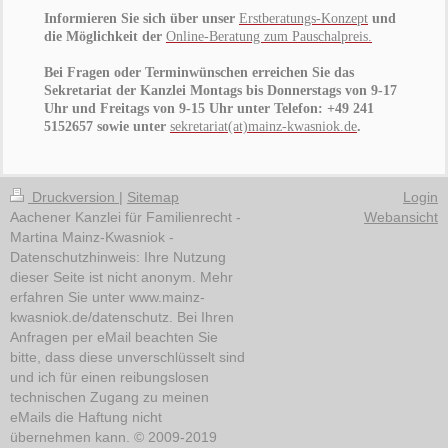
Informieren Sie sich über unser
Erstberatungs-Konzept
und
die Möglichkeit der
Online-Beratung zum Pauschalpreis.
Bei Fragen oder Terminwünschen erreichen Sie das
Sekretariat der Kanzlei Montags bis Donnerstags von 9-17
Uhr und Freitags von 9-15 Uhr unter Telefon: +49 241
5152657 sowie unter
sekretariat
(at)mainz-kwasniok.de
.
Druckversion
|
Sitemap
Login
Aachener Kanzlei für Familienrecht -
Webansicht
Martina Mainz-Kwasniok -
Datenschutzhinweis: Ihre Nutzung
dieser Seite ist nicht anonym. Mehr
erfahren Sie unter www.mainz-
kwasniok.de/datenschutz. Bei Ihren
Anfragen per eMail beachten Sie
bitte, dass diese unverschlüsselt sind
und ich für einen reibungslosen
technischen Zugang zu meinen
eMails die Haftung nicht
übernehmen kann. © 2009-2019