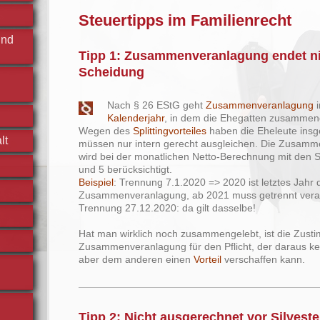
Steuertipps im Familienrecht
und
Tipp 1: Zusammenveranlagung endet nic
Scheidung
Nach § 26 EStG geht
Zusammenveranlagung
i
Kalenderjahr
, in dem die Ehegatten zusammen
Wegen des
Splittingvorteiles
haben die Eheleute ins
lt
müssen nur intern gerecht ausgleichen. Die Zusam
wird bei der monatlichen Netto-Berechnung mit den 
und 5 berücksichtigt.
Beispiel
: Trennung 7.1.2020 => 2020 ist letztes Jahr 
Zusammenveranlagung, ab 2021 muss getrennt vera
Trennung 27.12.2020: da gilt dasselbe!
Hat man wirklich noch zusammengelebt, ist die Zust
Zusammenveranlagung für den Pflicht, der daraus k
aber dem anderen einen
Vorteil
verschaffen kann.
Tipp 2: Nicht ausgerechnet vor Silveste