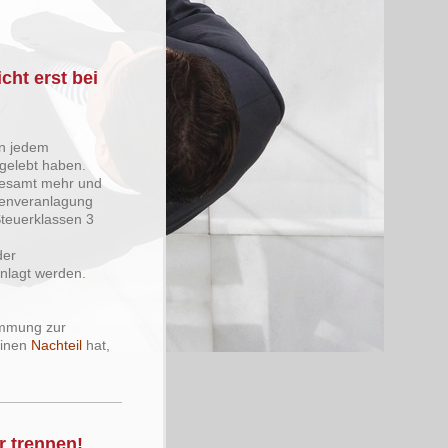
ht erst bei
n jedem
gelebt haben.
gesamt mehr und
menveranlagung
Steuerklassen 3
der
nlagt werden.
immung zur
einen
Nachteil
hat,
r trennen!