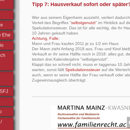
Tipp 7: Hausverkauf sofort oder später
Wer aus seinem Eigenheim auszieht, verliert dadurch
Vorteil des Begriffes "
selbstgenutzt
" im Hinblick auf di
he
Spekulationssteuer. Das ist für alle wichtig, die ihr H
10 Jahren gekauft haben.
e Ehe
Achtung, Falle:
Mann und Frau kaufen 2011 je zu 1/2 ein Haus.
io
Der Mann zieht Anfang 2018 aus, Frau und Kind ble
Verkauft er ihr seine Hälfte noch in 2018: alles gut, de
ich
letzten drei Kalenderjahre "selbstgenutzt".
Klappt das so schnell nicht, muss er taggenau 10 Jah
warten, sonst fällt
Spekulationssteuer
auf die Werterh
auch, wenn er seine Hälfte der Frau verkauft oder al
Zugewinnausgleich überträgt.
FSFJ
o
/