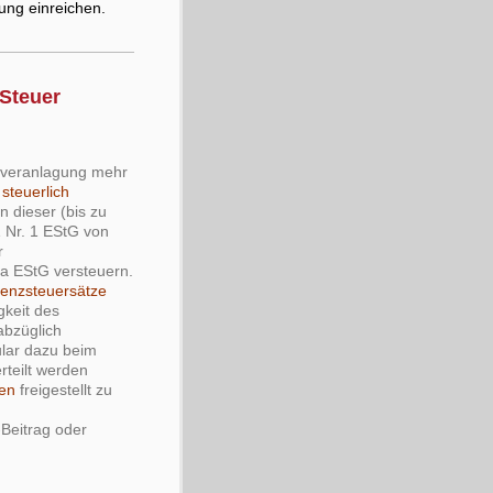
ung einreichen.
 Steuer
nveranlagung mehr
 steuerlich
n dieser (bis zu
1 Nr. 1 EStG von
r
1a EStG versteuern.
renzsteuersätze
gkeit des
 abzüglich
ular dazu beim
rteilt werden
len
freigestellt zu
-Beitrag oder