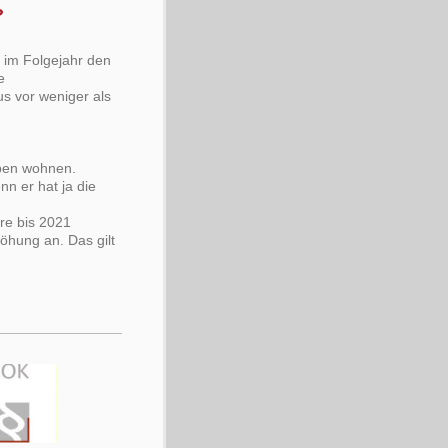
?
 im Folgejahr den
e
aus vor weniger als
iben wohnen.
nn er hat ja die
re bis 2021
öhung an. Das gilt
s