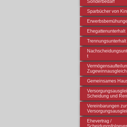
Sonderbedarf
Sparbücher von Ki
Erwerbsbemühung
Ehegattenunterhalt
Trennungsunterhalt
Nachscheidungsunt
t
Vermögensaufteilun
Zugewinnausgleich
Gemeinsames Hau
Versorgungsausglei
Scheidung und Ren
Vereinbarungen zu
Versorgungsausgle
Ehevertrag /
Scheidungsfolgever