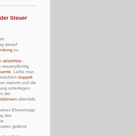
der Steuer
 im
ag darauf
indung
zu
!
h abziehbar
-
steuerpflichtig
Beamte
. Ließe man
atsächlich
doppelt
mmen stammt und die
rung unterliegen.
nn der
uldzinsen
ebenfalls
 eines Ehevertrags
ng des
ie
osten geltend