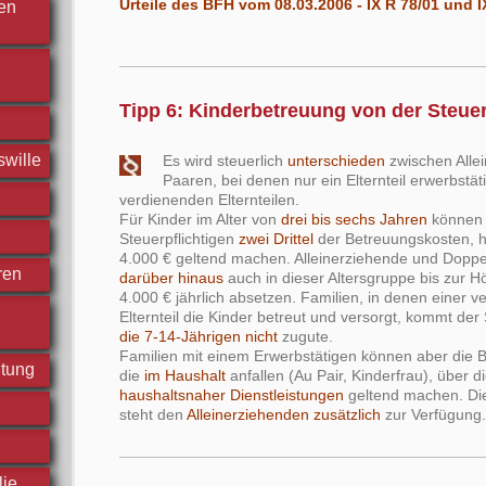
Urteile des BFH vom 08.03.2006 - IX R 78/01 und I
hen
Tipp 6: Kinderbetreuung von der Steue
swille
Es wird steuerlich
unterschieden
zwischen Alle
Paaren, bei denen nur ein Elternteil erwerbstäti
verdienenden Elternteilen.
Für Kinder im Alter von
drei bis sechs Jahren
können g
Steuerpflichtigen
zwei Drittel
der Betreuungskosten, 
4.000 € geltend machen. Alleinerziehende und Dopp
ren
darüber hinaus
auch in dieser Altersgruppe bis zur 
4.000 € jährlich absetzen. Familien, in denen einer v
Elternteil die Kinder betreut und versorgt, kommt der
die 7-14-Jährigen nicht
zugute.
Familien mit einem Erwerbstätigen können aber die 
htung
die
im Haushalt
anfallen (Au Pair, Kinderfrau), über d
haushaltsnaher Dienstleistungen
geltend machen. Die
steht den
Alleinerziehenden zusätzlich
zur Verfügung
lie