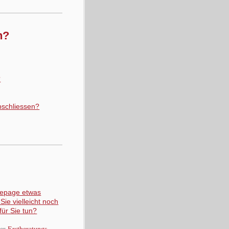
n?
?
bschliessen?
mepage etwas
ie vielleicht noch
für Sie tun?