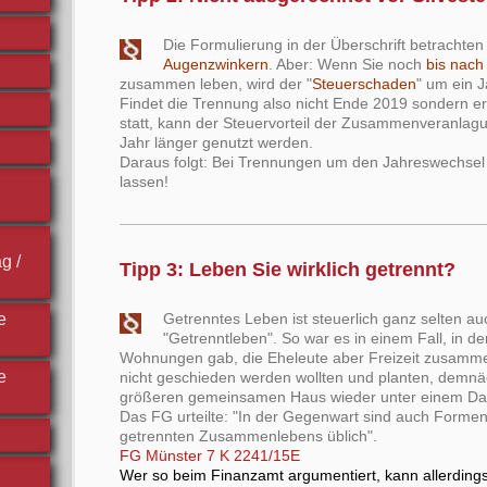
Die Formulierung in der Überschrift betrachten 
Augenzwinkern
. Aber: Wenn Sie noch
bis nach
zusammen leben, wird der "
Steuerschaden
" um ein 
Findet die Trennung also nicht Ende 2019 sondern e
statt, kann der Steuervorteil der Zusammenveranlag
Jahr länger genutzt werden.
Daraus folgt: Bei Trennungen um den Jahreswechse
lassen!
g /
Tipp 3: Leben Sie wirklich getrennt?
e
Getrenntes Leben ist steuerlich ganz selten au
"Getrenntleben". So war es in einem Fall, in d
Wohnungen gab, die Eheleute aber Freizeit zusamme
e
nicht geschieden werden wollten und planten, demnä
größeren gemeinsamen Haus wieder unter einem Dac
Das FG urteilte: "In der Gegenwart sind auch Forme
getrennten Zusammenlebens üblich".
FG Münster 7 K 2241/15E
Wer so beim Finanzamt argumentiert, kann allerdings