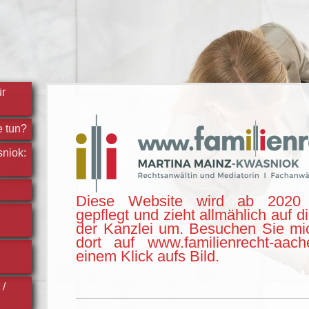
ür
e tun?
niok:
Diese Website wird ab 2020 
gepflegt und zieht allmählich auf d
der Kanzlei um. Besuchen Sie mi
dort auf www.familienrecht-aac
einem Klick aufs Bild.
 /