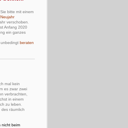
Sie bitte mit einem
 Neujahr
Jahr verschoben.
rst Anfang 2020
ung ein ganzes
l unbedingt
beraten
ch mal kein
em es zwar zwei
n verbrachten,
chst in einem
h zu leben.
n des räumlich
 nicht beim