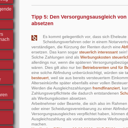
rgende
Tipp 5: Den Versorgungsausgleich von 
absetzen
rs
Es kommt gelegentlich vor, dass sich Eheleute
nach
Scheidungsverfahren oder in einem Notarvertr
verständigen, die Kürzung der Renten durch eine
Abf
ersetzen. Das kann sogar
steuerlich interessant
sein
Solche Zahlungen sind als
Werbungskosten steuerlic
allerdings nur, wenn die späteren Versorgungsbezüge 
wären. Dies gilt also nur bei
Betriebsrenten und für 
eine solche Abfindung unberücksichtigt, würden sie t
besteuert
, weil sie aus bereits versteuertem Einko
r
Alterseinkünfte später ebenfalls einer vollen Besteue
Werden die Ausgleichszahlungen
fremdfinanziert
, ka
Zahlungsverpflichtete die dadurch entstandenen
Sch
hren
als Werbungskosten absetzen.
Arbeitnehmer oder Beamte, die sich also im Rahmen
oder einer Scheidungsvereinbarung zu einer Abfindu
Versorgungsausgleiches verpflichtet haben, können d
Ausgleichszahlung als vorab entstandene Werbungsk
machen.