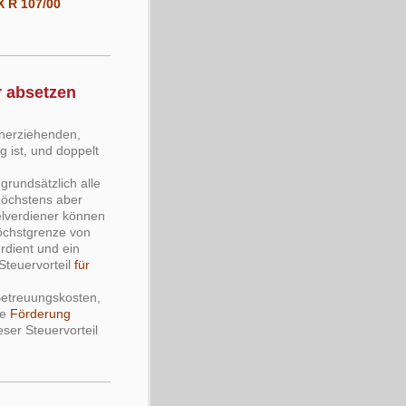
X R 107/00
r absetzen
inerziehenden,
g ist, und doppelt
rundsätzlich alle
höchstens aber
elverdiener können
Höchstgrenze von
erdient und ein
 Steuervorteil
für
Betreuungskosten,
ie
Förderung
ser Steuervorteil
.