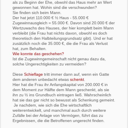
als zu Beginn der Ehe, obwohl das Haus mehr an Wert
gewonnen hat. Wohin sind die verschwunden?
Sie finden sich beim Mann.
Der hat jetzt 110.000 € ½ Haus - 55.000 €
Zugewinnausgleich = 55.000 €. Davon sind 20.000 € der
Wertzuwachs des Hauses, der hier komplett beim Mann
verbleibt (die Frau hat nichts davon, obwohl es doch
theoretisch den Halbteilungsgrundsatz gibt). Und er hat
zusätzlich noch die 35.000 €, die die Frau als Verlust
hat, zum Behalten.
Wie konnte das geschehen?
Ist die Zugewinngemeinschaft nicht genau dazu da,
solche Ungerechtigkeiten zu vermeiden?
Diese
Schieflage
tritt immer dann auf, wenn ein Gatte
dem anderen unbedacht etwas
schenkt
.
Hier hat die Frau ihr Anfangskapital von 200.000 € in
dem Moment zur Hälfte dem Mann geschenkt, als sie
ihn zu ½ ins Grundbuch eintragen ließ. Wahrscheinlich
hat sie das gar nicht so bewusst als Schenkung gemeint.
Je nachdem, wie sich die Ehe wirtschaftlich
weiterentwickelt, und manchmal auch durch weitere
Zufälle bei der Anlage von Vermögen, führt das zu
Ergebnissen, die die Betroffenen ungerecht finden.