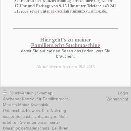
Sekretariat der Kanzlei Montags bis Donnerstags von 9-
17 Uhr und Freitags von 9-15 Uhr unter Telefon: +49 241
5152657 sowie unter
sekretariat
(at)mainz-kwasniok.de
.
Hier geht`s zu meiner
Familienrecht-Suchmaschine
damit Sie auf meinen Seiten das finden, was Sie
brauchen.
Aktualisiert zuletzt am 19.8.2015
Druckversion
|
Sitemap
Login
Aachener Kanzlei für Familienrecht -
Webansicht
Martina Mainz-Kwasniok -
Datenschutzhinweis: Ihre Nutzung
dieser Seite ist nicht anonym. Mehr
erfahren Sie unter www.mainz-
kwasniok.de/datenschutz. Bei Ihren