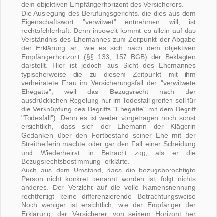
dem objektiven Empfängerhorizont des Versicherers.
Die Auslegung des Berufungsgerichts, die dies aus dem
Eigenschaftswort "verwitwet" entnehmen will, ist
rechtsfehlerhaft. Denn insoweit kommt es allein auf das
Verständnis des Ehemannes zum Zeitpunkt der Abgabe
der Erklärung an, wie es sich nach dem objektiven
Empfängerhorizont (§§ 133, 157 BGB) der Beklagten
darstellt. Hier ist jedoch aus Sicht des Ehemannes
typischerweise die zu diesem Zeitpunkt mit ihm
verheiratete Frau im Versicherungsfall der "verwitwete
Ehegatte", weil das Bezugsrecht nach der
ausdrücklichen Regelung nur im Todesfall greifen soll für
die Verknüpfung des Begriffs "Ehegatte" mit dem Begriff
"Todesfall"). Denn es ist weder vorgetragen noch sonst
ersichtlich, dass sich der Ehemann der Klägerin
Gedanken über den Fortbestand seiner Ehe mit der
Streithelferin machte oder gar den Fall einer Scheidung
und Wiederheirat in Betracht zog, als er die
Bezugsrechtsbestimmung erklärte.
Auch aus dem Umstand, dass die bezugsberechtigte
Person nicht konkret benannt worden ist, folgt nichts
anderes. Der Verzicht auf die volle Namensnennung
rechtfertigt keine differenzierende Betrachtungsweise
Noch weniger ist ersichtlich, wie der Empfänger der
Erklärung, der Versicherer, von seinem Horizont her