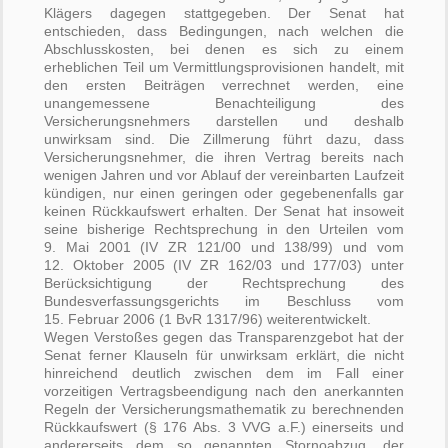
Klägers dagegen stattgegeben. Der Senat hat
entschieden, dass Bedingungen, nach welchen die
Abschlusskosten, bei denen es sich zu einem
erheblichen Teil um Vermittlungsprovisionen handelt, mit
den ersten Beiträgen verrechnet werden, eine
unangemessene Benachteiligung des
Versicherungsnehmers darstellen und deshalb
unwirksam sind. Die Zillmerung führt dazu, dass
Versicherungsnehmer, die ihren Vertrag bereits nach
wenigen Jahren und vor Ablauf der vereinbarten Laufzeit
kündigen, nur einen geringen oder gegebenenfalls gar
keinen Rückkaufswert erhalten. Der Senat hat insoweit
seine bisherige Rechtsprechung in den Urteilen vom
9. Mai 2001 (IV ZR 121/00 und 138/99) und vom
12. Oktober 2005 (IV ZR 162/03 und 177/03) unter
Berücksichtigung der Rechtsprechung des
Bundesverfassungsgerichts im Beschluss vom
15. Februar 2006 (1 BvR 1317/96) weiterentwickelt.
Wegen Verstoßes gegen das Transparenzgebot hat der
Senat ferner Klauseln für unwirksam erklärt, die nicht
hinreichend deutlich zwischen dem im Fall einer
vorzeitigen Vertragsbeendigung nach den anerkannten
Regeln der Versicherungsmathematik zu berechnenden
Rückkaufswert (§ 176 Abs. 3 VVG a.F.) einerseits und
andererseits dem so genannten Stornoabzug, der