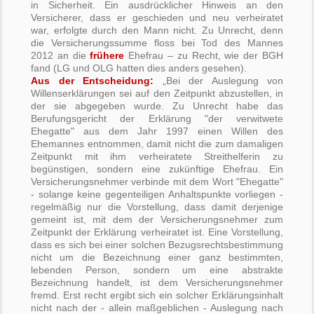
in Sicherheit. Ein ausdrücklicher Hinweis an den
Versicherer, dass er geschieden und neu verheiratet
war, erfolgte durch den Mann nicht. Zu Unrecht, denn
die Versicherungssumme floss bei Tod des Mannes
2012 an die
frühere
Ehefrau – zu Recht, wie der BGH
fand (LG und OLG hatten dies anders gesehen).
Aus der Entscheidung:
„Bei der Auslegung von
Willenserklärungen sei auf den Zeitpunkt abzustellen, in
der sie abgegeben wurde. Zu Unrecht habe das
Berufungsgericht der Erklärung "der verwitwete
Ehegatte" aus dem Jahr 1997 einen Willen des
Ehemannes entnommen, damit nicht die zum damaligen
Zeitpunkt mit ihm verheiratete Streithelferin zu
begünstigen, sondern eine zukünftige Ehefrau. Ein
Versicherungsnehmer verbinde mit dem Wort "Ehegatte"
- solange keine gegenteiligen Anhaltspunkte vorliegen -
regelmäßig nur die Vorstellung, dass damit derjenige
gemeint ist, mit dem der Versicherungsnehmer zum
Zeitpunkt der Erklärung verheiratet ist. Eine Vorstellung,
dass es sich bei einer solchen Bezugsrechtsbestimmung
nicht um die Bezeichnung einer ganz bestimmten,
lebenden Person, sondern um eine abstrakte
Bezeichnung handelt, ist dem Versicherungsnehmer
fremd. Erst recht ergibt sich ein solcher Erklärungsinhalt
nicht nach der - allein maßgeblichen - Auslegung nach