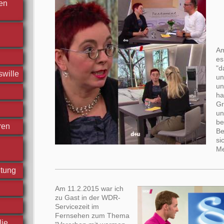
hen
Am
es
"d
swille
un
un
ha
Gr
un
be
ren
Be
si
Me
htung
Am 11.2.2015 war ich
zu Gast in der WDR-
Servicezeit im
Fernsehen zum Thema
lie