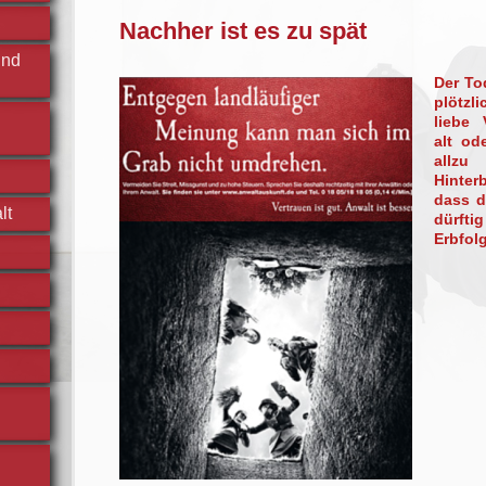
Nachher ist es zu spät
und
Der To
plötzl
liebe
alt od
allzu
Hinte
dass d
lt
dürfti
Erbfol