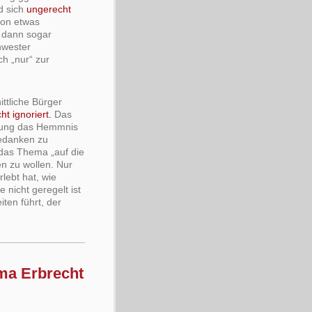
nd sich
ungerecht
hon etwas
 dann sogar
hwester
ch „nur“ zur
ttliche Bürger
t ignoriert.
Das
ildung das Hemmnis
Gedanken zu
das Thema „auf die
en zu wollen. Nur
lebt hat, wie
e nicht geregelt ist
ten führt, der
ma Erbrecht