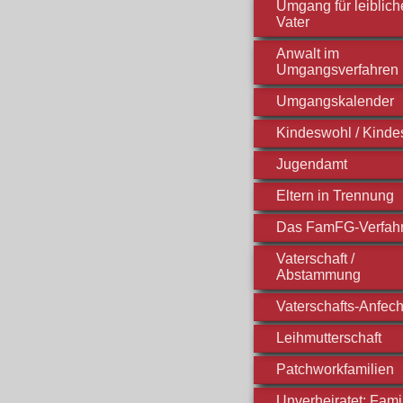
Umgang für leiblic
Vater
Anwalt im
Umgangsverfahren
Umgangskalender
Kindeswohl / Kinde
Jugendamt
Eltern in Trennung
Das FamFG-Verfah
Vaterschaft /
Abstammung
Vaterschafts-Anfec
Leihmutterschaft
Patchworkfamilien
Unverheiratet: Fami