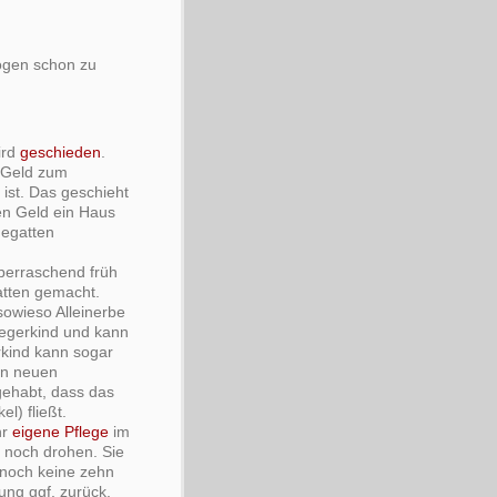
ögen schon zu
ird
geschieden
.
s Geld zum
ist. Das geschieht
n Geld ein Haus
hegatten
erraschend früh
atten gemacht.
sowieso Alleinerbe
iegerkind und kann
kind kann sogar
en neuen
gehabt, dass das
l) fließt.
hr
eigene Pflege
im
n noch drohen. Sie
noch keine zehn
ung ggf. zurück.