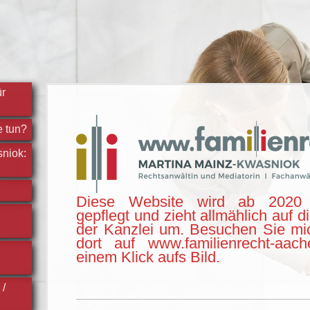
ür
e tun?
niok:
Diese Website wird ab 2020 
gepflegt und zieht allmählich auf d
der Kanzlei um. Besuchen Sie mi
dort auf www.familienrecht-aac
einem Klick aufs Bild.
 /