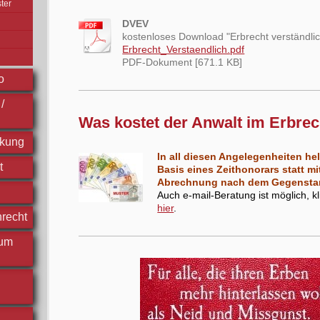
ter
DVEV
kostenloses Download "Erbrecht verständli
Erbrecht_Verstaendlich.pdf
PDF-Dokument [671.1 KB]
o
/
Was kostet der Anwalt im Erbrec
ckung
In all diesen Angelegenheiten hel
t
Basis eines Zeithonorars statt m
Abrechnung nach dem Gegensta
Auch e-mail-Beratung ist möglich, k
hier
.
nrecht
 um