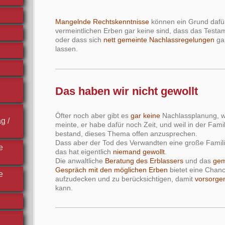
Mangelnde Rechtskenntnisse
können ein Grund dafür
vermeintlichen Erben gar keine sind, dass das Testam
oder dass sich
nett gemeinte Nachlassregelungen
ga
lassen.
Das haben wir nicht gewollt
Öfter noch aber gibt es
gar keine
Nachlassplanung, we
g /
meinte, er habe dafür noch Zeit, und weil in der Fam
bestand, dieses Thema offen anzusprechen.
Dass aber der Tod des Verwandten eine große Familie
e
das hat eigentlich
niemand gewollt
.
Die anwaltliche
Beratung des Erblassers
und das
ge
Gespräch mit den möglichen Erben
bietet eine Chanc
e
aufzudecken und zu berücksichtigen, damit
vorsorge
kann.