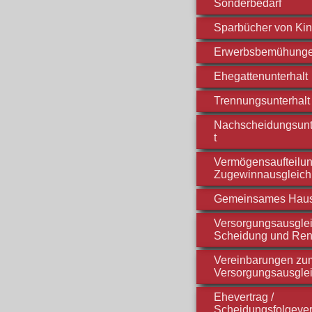
Sonderbedarf
Sparbücher von Ki
Erwerbsbemühung
Ehegattenunterhalt
Trennungsunterhalt
Nachscheidungsunt
t
Vermögensaufteilun
Zugewinnausgleich
Gemeinsames Hau
Versorgungsausglei
Scheidung und Ren
Vereinbarungen zu
Versorgungsausgle
Ehevertrag /
Scheidungsfolgever