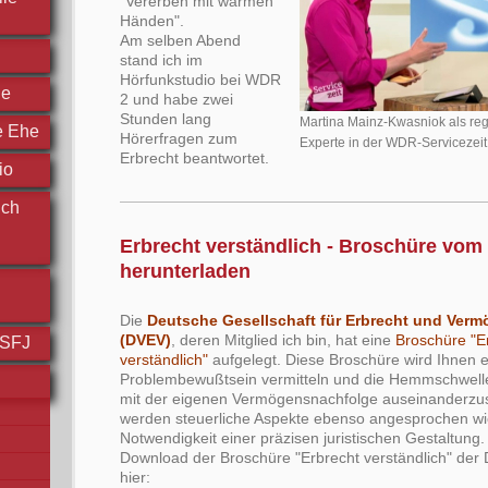
"Vererben mit warmen
Händen".
Am selben Abend
stand ich im
Hörfunkstudio bei WDR
he
2 und habe zwei
Stunden lang
Martina Mainz-Kwasniok als reg
e Ehe
Hörerfragen zum
Experte in der WDR-Servicezeit
Erbrecht beantwortet.
io
ich
Erbrecht verständlich - Broschüre vom
herunterladen
Die
Deutsche Gesellschaft für Erbrecht und Ver
(DVEV)
, deren Mitglied ich bin, hat eine
Broschüre "E
FSFJ
verständlich"
aufgelegt. Diese Broschüre wird Ihnen e
Problembewußtsein vermitteln und die Hemmschwelle 
mit der eigenen Vermögensnachfolge auseinanderzu
werden steuerliche Aspekte ebenso angesprochen wi
Notwendigkeit einer präzisen juristischen Gestaltung.
Download der Broschüre "Erbrecht verständlich" der
hier: