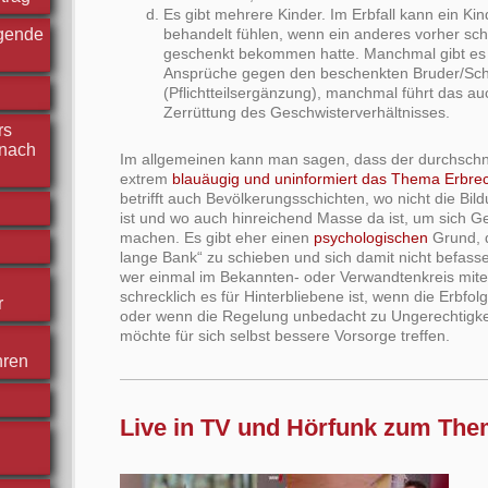
Es gibt mehrere Kinder. Im Erbfall kann ein Ki
rgende
behandelt fühlen, wenn ein anderes vorher sc
geschenkt bekommen hatte. Manchmal gibt es
Ansprüche gegen den beschenkten Bruder/Sc
(Pflichtteilsergänzung), manchmal führt das au
Zerrüttung des Geschwisterverhältnisses.
rs
nach
Im allgemeinen kann man sagen, dass der durchschni
extrem
blauäugig und uninformiert das Thema Erbrech
betrifft auch Bevölkerungsschichten, wo nicht die B
ist und wo auch hinreichend Masse da ist, um sich 
machen. Es gibt eher einen
psychologischen
Grund, 
lange Bank“ zu schieben und sich damit nicht befass
wer einmal im Bekannten- oder Verwandtenkreis miter
schrecklich es für Hinterbliebene ist, wenn die Erbfolg
r
oder wenn die Regelung unbedacht zu Ungerechtigkei
möchte für sich selbst bessere Vorsorge treffen.
hren
Live in TV und Hörfunk zum The