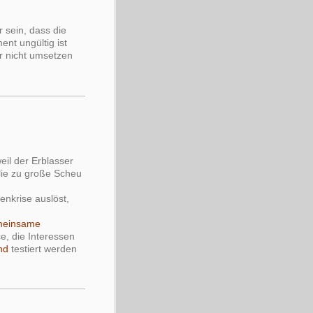
 sein, dass die
ent ungültig ist
r nicht umsetzen
il der Erblasser
ilie zu große Scheu
nkrise auslöst,
meinsame
e, die Interessen
nd
testiert werden