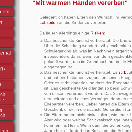
"Mit warmen Händen vererben"
ndern
Gelegentlich haben Eltern den Wunsch, ihr Verm
en
Lebzeiten
an die Kinder zu verteilen.
Da lauern allerdings einige
Risiken
:
Das beschenkte Kind ist verheiratet. Die Ehe w
Über die Scheidung wandert evtl. geschenkte
Schwiegerkind ab, was im Nachhinein ärgerlich 
erhal
insbesondere dann, wenn von dem geschenkte
gekauft wurde, das im Grundbuch auf beide E
eingetragen ist.
g /
Das beschenkte Kind ist verheiratet. Es
stirbt
üb
und hat ein Testament zugunsten seines Eheg
Oder es stirbt kinderlos, so dass der Ehegatte 
s
ist. Das geschenkte Geld landet so beim Schw
von diesem verbraucht werden. Das Schwieger
ch:
neu heiraten und dieses Vermögen dann an d
te
Ehepartner vererben. Lieber hätten die Eltern 
Geschenk direkt in die nächste Generation (Enke
m
Die Eltern haben nicht einkalkuliert, wie teuer i
ich
Alter wird oder welche Schicksalsschläge ihne
kommen ins Heim. Wenn dann die Schenkung 
Jahre her ist, fordert das Sozialamt die Schenk
trag