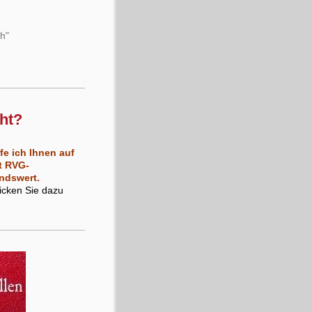
ch"
ht?
fe ich Ihnen auf
it RVG-
ndswert.
licken Sie dazu