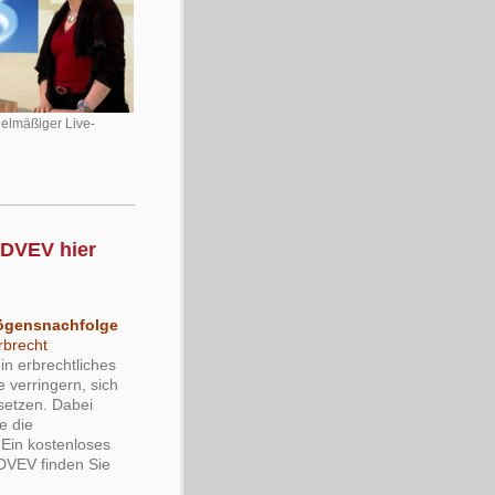
elmäßiger Live-
 DVEV hier
mögensnachfolge
rbrecht
in erbrechtliches
verringern, sich
setzen. Dabei
e die
 Ein kostenloses
 DVEV finden Sie