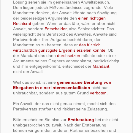
Lösung sehen sie im gemeinsamen Anwaltsbesuch.
Dem liegen jedoch Mißverständnisse zugrunde. Viele
Mandanten denken, der Anwalt könnte nach Abwägung
der beiderseitigen Argumente den
einen richtigen
Rechtsrat
geben. Wenn er das täte, wäre er aber nicht
Anwalt, sondern
Entscheider
, also Schiedsrichter. Das
widerspricht dem Berufsbild des Anwaltes. Anwälte sind
Parteivertreter. Ihre Aufgabe besteht darin, den
Mandanten so zu beraten, dass er
das für sich
wirtschaftlich günstigste Ergebnis erzielen könnte
. Ob
der Mandant das dann
durchsetzen
möchte oder ob er
Argumente seines Gegners vorwegnimmt, berücksichtigt
und ihm entgegenkommt, entscheidet der
Mandant
,
nicht der Anwalt.
Weil das so ist, ist eine
gemeinsame Beratung von
Ehegatten in einer Interessenkollision
nicht nur
unbrauchbar, sondern aus gutem Grund
verboten
.
Ein Anwalt, der das nicht genau nimmt, macht sich des
Parteiverrats strafbar und riskiert seine Zulassung.
Bitte erscheinen Sie also zur
Erstberatung
bei mir nicht
unabgesprochen zu zweit. Nach der Erstberatung
können wir gern den anderen Partner einbeziehen und