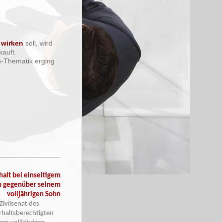
 wirken
soll, wird
kauft.
n-Thematik erging
e
halt bei einseitigem
en gegenüber seinem
volljährigen Sohn
Zivilsenat des
rhaltsberechtigten