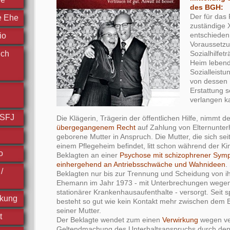
des BGH:
Der für das 
e Ehe
zuständige X
entschieden
io
Voraussetz
ich
Sozialhilfet
Heim lebende
Sozialleistu
von dessen 
Erstattung 
verlangen k
FSFJ
Die Klägerin, Trägerin der öffentlichen Hilfe, nimmt 
übergegangenem Recht
auf Zahlung von Elternunterh
geborene Mutter in Anspruch. Die Mutter, die sich seit
einem Pflegeheim befindet, litt schon während der Ki
o
Beklagten an einer
Psychose mit schizophrener Symp
einhergehend an Antriebsschwäche und Wahnideen
.
/
Beklagten nur bis zur Trennung und Scheidung von 
Ehemann im Jahr 1973 - mit Unterbrechungen wegen 
stationärer Krankenhausaufenthalte - versorgt. Seit 
ckung
besteht so gut wie kein Kontakt mehr zwischen dem 
seiner Mutter.
t
Der Beklagte wendet zum einen
Verwirkung
wegen ve
Geltendmachung des Unterhaltsanspruchs durch den S