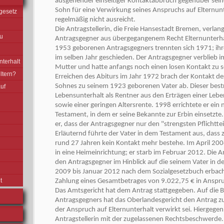
ausgehender einseitiger Kontaktabbruch gegenüber sein
Sohn für eine Verwirkung seines Anspruchs auf Elternunte
gesetz
regelmäßig nicht ausreicht.
Die Antragstellerin, die Freie Hansestadt Bremen, verla
u
Antragsgegner aus übergegangenem Recht Elternunterhal
1953 geborenen Antragsgegners trennten sich 1971; ih
im selben Jahr geschieden. Der Antragsgegner verblieb i
nterhalt
Mutter und hatte anfangs noch einen losen Kontakt zu 
ltern?
Erreichen des Abiturs im Jahr 1972 brach der Kontakt des
Sohnes zu seinem 1923 geborenen Vater ab. Dieser bestr
uf
Lebensunterhalt als Rentner aus den Erträgen einer Leb
sowie einer geringen Altersrente. 1998 errichtete er ein n
Testament, in dem er seine Bekannte zur Erbin einsetzt
er, dass der Antragsgegner nur den "strengsten Pflichtteil
Erläuternd führte der Vater in dem Testament aus, dass 
rund 27 Jahren kein Kontakt mehr bestehe. Im April 200
in eine Heimeinrichtung; er starb im Februar 2012. Die A
den Antragsgegner im Hinblick auf die seinem Vater in de
2009 bis Januar 2012 nach dem Sozialgesetzbuch erbach
t
Zahlung eines Gesamtbetrages von 9.022,75 € in Anspr
Das Amtsgericht hat dem Antrag stattgegeben. Auf die
Antragsgegners hat das Oberlandesgericht den Antrag z
der Anspruch auf Elternunterhalt verwirkt sei. Hiergegen
Antragstellerin mit der zugelassenen Rechtsbeschwerde.