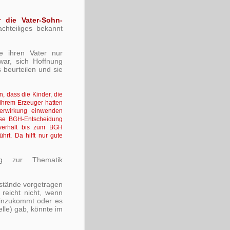
r die Vater-Sohn-
chteiliges bekannt
e ihren Vater nur
war, sich Hoffnung
 beurteilen und sie
 dass die Kinder, die
 ihrem Erzeuger hatten
erwirkung einwenden
iese BGH-Entscheidung
hverhalt bis zum BGH
hrt. Da hilft nur gute
ng zur Thematik
stände vorgetragen
 reicht nicht, wenn
hinzukommt oder es
elle) gab, könnte im