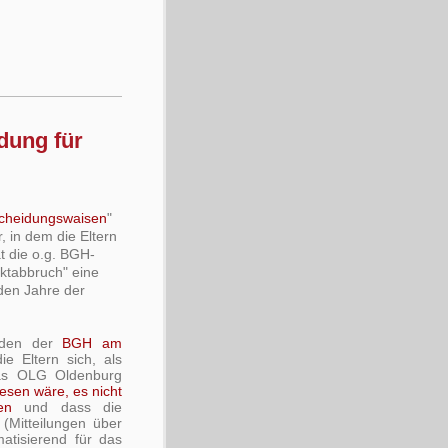
dung für
cheidungswaisen
"
r, in dem die Eltern
t die o.g. BGH-
ktabbruch" eine
den Jahre der
.
 den der
BGH am
ie Eltern sich, als
Das OLG Oldenburg
esen wäre, es nicht
en
und dass die
Mitteilungen über
atisierend für das