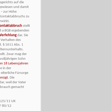
gerichts auf die
gewiesen und damit
r – zur Höhe
s Kontaktabbruchs zu
rwirkt.
ontaktabbruch
stellt
18 a BGB ergebenden
 Verfehlung
dar. Sie
 Verhalten des
d. § 1611 Abs. 1
Elternunterhalts.
ellt. Zwar mag der
 volljährigen Sohn
ten 18 Lebensjahren
e in der
elterliche Fürsorge
genügt
. Die
dar, weil der Vater
 Gebrauch gemacht
 125/11 UK
F 80/12