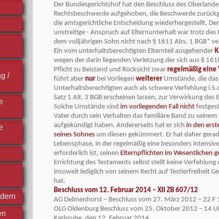
Der Bundesgerichtshof hat den Beschluss des Oberlandes
Rechtsbeschwerde aufgehoben, die Beschwerde zurück
die amtsgerichtliche Entscheidung wiederhergestellt. De
unstreitige - Anspruch auf Elternunterhalt war trotz de
dem volljährigen Sohn nicht nach § 1611 Abs. 1 BGB* ve
Ein vom unterhaltsberechtigten Elternteil ausgehender
K
wegen der darin liegenden Verletzung der sich aus § 16
Pflicht zu Beistand und Rücksicht zwar
regelmäßig eine
g /
führt aber
nur
bei Vorliegen
weiterer
Umstände, die das
Unterhaltsberechtigten auch als schwere Verfehlung i.S.
Satz 1 Alt. 3 BGB erscheinen lassen, zur Verwirkung des 
e
Solche Umstände sind
im vorliegenden Fall nicht
festgest
Vater durch sein Verhalten das familiäre Band zu seinem
aufgekündigt haben. Andererseits hat er sich
in den ers
e
seines Sohnes
um diesen gekümmert. Er hat daher gerad
Lebensphase, in der regelmäßig eine besonders intensive 
erforderlich ist, seinen
Elternpflichten im Wesentlichen 
Errichtung des Testaments selbst stellt keine Verfehlung 
insoweit lediglich von seinem Recht auf Testierfreiheit
hat.
Beschluss vom 12. Februar 2014 – XII ZB 607/12
ndern
AG Delmenhorst – Beschluss vom 27. März 2012 – 22 F
OLG Oldenburg Beschluss vom 25. Oktober 2012 – 14 U
en
Karlsruhe, den 12. Februar 2014