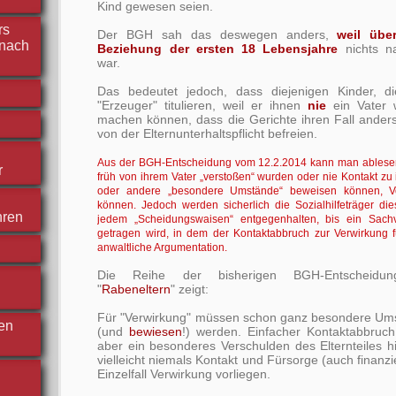
Kind gewesen seien.
rs
Der BGH sah das deswegen anders,
weil übe
nach
Beziehung der ersten 18 Lebensjahre
nichts na
war.
Das bedeutet jedoch, dass diejenigen Kinder, di
"Erzeuger" titulieren, weil er ihnen
nie
ein Vater 
machen können, dass die Gerichte ihren Fall anders
von der Elternunterhaltspflicht befreien.
Aus der BGH-Entscheidung vom 12.2.2014 kann man ablesen,
r
früh von ihrem Vater „verstoßen“ wurden oder nie Kontakt zu
oder andere „besondere Umstände“ beweisen können, V
können. Jedoch werden sicherlich die Sozialhilfeträger d
hren
jedem „Scheidungswaisen“ entgegenhalten, bis ein Sac
getragen wird, in dem der Kontaktabbruch zur Verwirkung fü
anwaltliche Argumentation.
Die Reihe der bisherigen BGH-Entscheidu
"
Rabeneltern
" zeigt:
Für "Verwirkung" müssen schon ganz besondere Um
hen
(und
bewiesen
!) werden. Einfacher Kontaktabbruch
aber ein besonderes Verschulden des Elternteiles 
vielleicht niemals Kontakt und Fürsorge (auch finanzi
Einzelfall Verwirkung vorliegen.