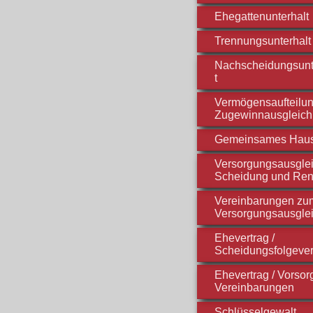
Ehegattenunterhalt
Trennungsunterhalt
Nachscheidungsunt
t
Vermögensaufteilun
Zugewinnausgleich
Gemeinsames Hau
Versorgungsausglei
Scheidung und Ren
Vereinbarungen zu
Versorgungsausgle
Ehevertrag /
Scheidungsfolgever
Ehevertrag / Vorso
Vereinbarungen
Schlüsselgewalt