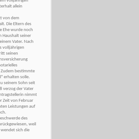
em volljährigen
rhalt allein
ngt von dem
t. Die Eltern des
re Ehe wurde noch
m Haushalt seiner
seinem Vater. Nach
 volljährigen
itt seinen
ensversicherung
otarielles
e. Zudem bestimmte
" erhalten solle.
zu seinem Sohn seit
8 verzog der Vater
ntragstellerin nimmt
r Zeit von Februar
ten Leistungen auf
uch.
 Beschwerde des
urückgewiesen, weil
 wendet sich die