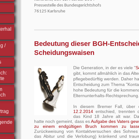
Pressestelle des Bundesgerichtshofs
76125 Karlsruhe
erhal
Bedeutung dieser BGH-Entschei
g /
Scheidungswaisen
s
Die Generation, in der es viele "
S
ch:
gibt, kommt allmählich in das Alte
te
pflegebedürftig werden. Daher ha
Entscheidung zum Thema "Konta
m
hohe Bedeutung für die kommen
ich
Elternunterhalts-Rechtsprechung
In diesem Bremer Fall, über
trag
12.2.2014
entschied, trennten d
das Kind 18 Jahre alt war. 
hatte noch gemeint, dass es
Aufgabe des Vaters gew
rgende
zu einem endgültigen Bruch kommen zu lass
Zurückweisung von Kontaktversuchen des Sohnes (
das Abitur und die Verlobung) kränkend und traum