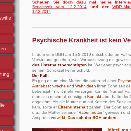
Schauen Sie doch dazu mal meine Intervi
Servicezeit vom 12.2.2014
und der
WDR-Akt
12.2.2014
swille
Psychische Krankheit ist kein V
ren
In dem vom BGH am 15.9.2010 entschiedenen Fall w
Verwirkung gesehen, weil Voraussetzung ein gewiss
des Unterhaltsberechtigten
ist. Wer aber psychisch 
seinem Schicksal keine Schuld.
htung
Der Fall:
Es ging es um eine Mutter, die aufgrund einer
Psycho
Antriebsschwäche und Wahnideen
ihren Sohn seit d
Lebensjahr nicht mehr versorgen konnte. Nur auf Fam
man sich nochmal, sonstigen
Kontakt
aber hatte der 
abgelehnt. Als die Mutter nun auf Kosten des Sozial
lie
kam, sollte er
Elternunterhalt
zahlen. Der Sohn arg
u.a., die Mutter sei eine "
Rabenmutter
" gewesen und
Anspruch
verwirkt
.
Das sah der BGH anders.
Mitteilung 
he