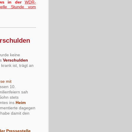
ews in der
WDR-
uelle Stunde vom
erschulden
urde keine
es
Verschulden
krank ist, trägt an
se mit
essen 10.
ilienfeiern sah
Sohn stets
amtes ins
Heim
umentierte dagegen
 habe damit den
der Pressestelle