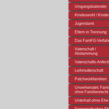
Umgangskalender
Kindeswohl / Kinde
Jugendamt
Eltern in Trennung
Das FamFG-Verfah
Vaterschaft /
Abstammung
Vaterschafts-Anfec
Leihmutterschaft
Patchworkfamilien
Unverheiratet: Fami
ohne Familienrecht
Unterhalt ohne Ehe
Sorgerecht ohne E