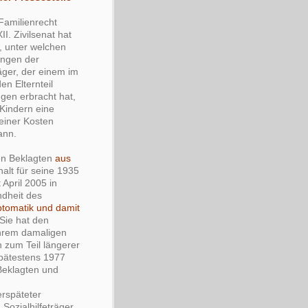
Familienrecht
II. Zivilsenat hat
, unter welchen
ungen der
räger, der einem im
n Elternteil
ngen erbracht hat,
Kindern eine
seiner Kosten
ann.
den Beklagten
aus
alt für seine 1935
 April 2005 in
ndheit des
tomatik und damit
 Sie hat den
ihrem damaligen
zum Teil längerer
spätestens 1977
Beklagten und
rspäteter
ozialhilfeträger