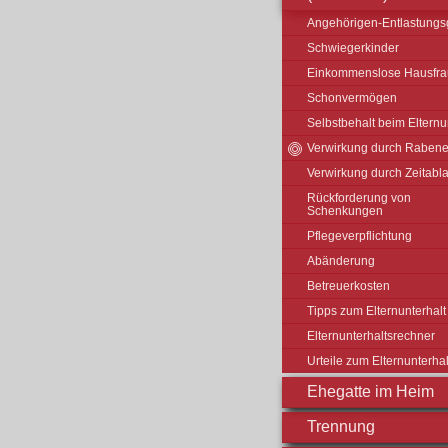
Angehörigen-Entlastungs
Schwiegerkinder
Einkommenslose Hausfra
Schonvermögen
Selbstbehalt beim Elternu
Verwirkung durch Rabene
Verwirkung durch Zeitabla
Rückforderung von
Schenkungen
Pflegeverpflichtung
Abänderung
Betreuerkosten
Tipps zum Elternunterhalt
Elternunterhaltsrechner
Urteile zum Elternunterhal
Ehegatte im Heim
Trennung