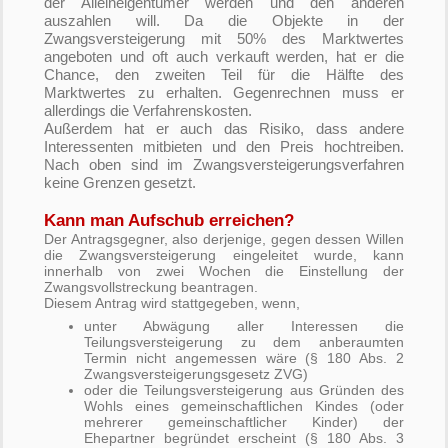
der Alleineigentümer werden und den anderen
auszahlen will. Da die Objekte in der
Zwangsversteigerung mit 50% des Marktwertes
angeboten und oft auch verkauft werden, hat er die
Chance, den zweiten Teil für die Hälfte des
Marktwertes zu erhalten. Gegenrechnen muss er
allerdings die Verfahrenskosten.
Außerdem hat er auch das Risiko, dass andere
Interessenten mitbieten und den Preis hochtreiben.
Nach oben sind im Zwangsversteigerungsverfahren
keine Grenzen gesetzt.
Kann man Aufschub erreichen?
Der Antragsgegner, also derjenige, gegen dessen Willen
die Zwangsversteigerung eingeleitet wurde, kann
innerhalb von zwei Wochen die Einstellung der
Zwangsvollstreckung beantragen.
Diesem Antrag wird stattgegeben, wenn,
unter Abwägung aller Interessen die
Teilungsversteigerung zu dem anberaumten
Termin nicht angemessen wäre (§ 180 Abs. 2
Zwangsversteigerungsgesetz ZVG)
oder die Teilungsversteigerung aus Gründen des
Wohls eines gemeinschaftlichen Kindes (oder
mehrerer gemeinschaftlicher Kinder) der
Ehepartner begründet erscheint (§ 180 Abs. 3