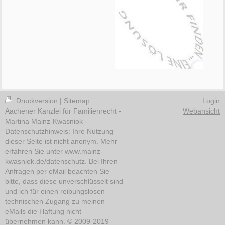
Druckversion
|
Sitemap
Login
Aachener Kanzlei für Familienrecht -
Webansicht
Martina Mainz-Kwasniok -
Datenschutzhinweis: Ihre Nutzung
dieser Seite ist nicht anonym. Mehr
erfahren Sie unter www.mainz-
kwasniok.de/datenschutz. Bei Ihren
Anfragen per eMail beachten Sie
bitte, dass diese unverschlüsselt sind
und ich für einen reibungslosen
technischen Zugang zu meinen
eMails die Haftung nicht
übernehmen kann. © 2009-2019