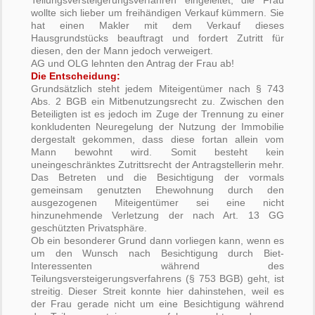
wollte sich lieber um freihändigen Verkauf kümmern. Sie
hat einen Makler mit dem Verkauf dieses
Hausgrundstücks beauftragt und fordert Zutritt für
diesen, den der Mann jedoch verweigert.
AG und OLG lehnten den Antrag der Frau ab!
Die Entscheidung:
Grundsätzlich steht jedem Miteigentümer nach § 743
Abs. 2 BGB ein Mitbenutzungsrecht zu. Zwischen den
Beteiligten ist es jedoch im Zuge der Trennung zu einer
konkludenten Neuregelung der Nutzung der Immobilie
dergestalt gekommen, dass diese fortan allein vom
Mann bewohnt wird. Somit besteht kein
uneingeschränktes Zutrittsrecht der Antragstellerin mehr.
Das Betreten und die Besichtigung der vormals
gemeinsam genutzten Ehewohnung durch den
ausgezogenen Miteigentümer sei eine nicht
hinzunehmende Verletzung der nach Art. 13 GG
geschützten Privatsphäre.
Ob ein besonderer Grund dann vorliegen kann, wenn es
um den Wunsch nach Besichtigung durch Biet-
Interessenten während des
Teilungsversteigerungsverfahrens (§ 753 BGB) geht, ist
streitig. Dieser Streit konnte hier dahinstehen, weil es
der Frau gerade nicht um eine Besichtigung während