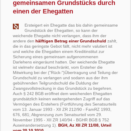
gemeinsamen Grundstücks durch
einen der Ehegatten
Ersteigert ein Ehegatte das bis dahin gemeinsame
Grundstück der Ehegatten, so kann der
weichende Ehegatte nicht verlangen, dass ihm der
andere den
hälftigen Betrag einer Grundschuld
zahlt,
die in das geringste Gebot fällt, nicht mehr valutiert ist
und welche die Ehegatten einem Kreditinstitut zur
Sicherung eines gemeinsam aufgenommenen
Darlehens eingeräumt hatten. Der weichende Ehegatte
ist vielmehr darauf beschränkt, vom Ersteher die
Mitwirkung bei der ("Rück-")Übertragung und Teilung der
Grundschuld zu verlangen und sodann aus der ihm
gebührenden Teilgrundschuld die Duldung der
Zwangsvollstreckung in das Grundstück zu begehren.
Auch § 242 BGB eröffnet dem weichenden Ehegatten
grundsätzlich keinen weitergehenden Zugriff auf das
Vermögen des Erstehers (Fortführung des Senatsurteils
vom 13. Januar 1993 - XII ZR 212/90 - FamRZ 1993,
676, 681; Abgrenzung zum Senatsurteil vom 29.
November 1995 - XII ZR 140/94 - BGHR BGB § 752
Auseinandersetzung 1).
BGH, Az XII ZR 11/08, Urteil
vom 20.10.2010