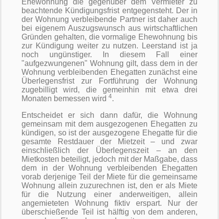
Ehewohnung die gegenüber dem Vermieter zu
beachtende Kündigungsfrist entgegensteht. Der in
der Wohnung verbleibende Partner ist daher auch
bei eigenem Auszugswunsch aus wirtschaftlichen
Gründen gehalten, die vormalige Ehewohnung bis
zur Kündigung weiter zu nutzen. Leerstand ist ja
noch ungünstiger. In diesem Fall einer
"aufgezwungenen" Wohnung gilt, dass dem in der
Wohnung verbleibenden Ehegatten zunächst eine
Überlegensfrist zur Fortführung der Wohnung
zugebilligt wird, die gemeinhin mit etwa drei
4
Monaten bemessen wird
.
Entscheidet er sich dann dafür, die Wohnung
gemeinsam mit dem ausgezogenen Ehegatten zu
kündigen, so ist der ausgezogene Ehegatte für die
gesamte Restdauer der Mietzeit – und zwar
einschließlich der Überlegenszeit – an den
Mietkosten beteiligt, jedoch mit der Maßgabe, dass
dem in der Wohnung verbleibenden Ehegatten
vorab derjenige Teil der Miete für die gemeinsame
Wohnung allein zuzurechnen ist, den er als Miete
für die Nutzung einer anderweitigen, allein
angemieteten Wohnung fiktiv erspart. Nur der
überschießende Teil ist hälftig von dem anderen,