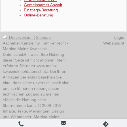
Gemeinsamer Anwalt
Einstiegs-Beratung
Online-Beratung
Druckversion
|
Sitemap
Login
Aachener Kanzlei für Familienrecht -
Webansicht
Martina Mainz-Kwasniok -
Datenschutzhinweis: Ihre Nutzung
dieser Seite ist nicht anonym. Mehr
erfahren Sie unter www.mainz-
kwasniok.de/datenschutz. Bei Ihren
Anfragen per eMail beachten Sie
bitte, dass diese unverschlüsselt sind
und ich für einen reibungslosen
technischen Zugang zu meinen
eMails die Haftung nicht
übernehmen kann. © 2009-2019
Inhalte, Texte, Meinungen, Design
und Webmaster: Martina Mainz-
Kwasniok. Grafiken: Gabi Hoff, DAV,