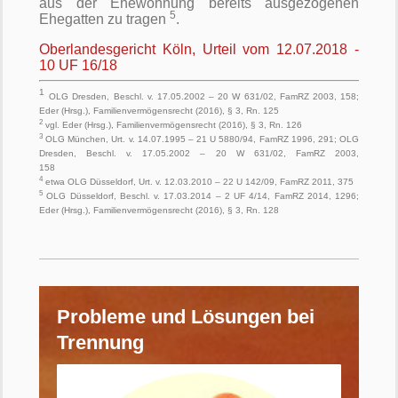
aus der Ehewohnung bereits ausgezogenen
5
Ehegatten zu tragen
.
Oberlandesgericht Köln, Urteil vom 12.07.2018 -
10 UF 16/18
1
OLG Dresden, Beschl. v. 17.05.2002 – 20 W 631/02, FamRZ 2003, 158;
Eder (Hrsg.), Familienvermögensrecht (2016), § 3, Rn. 125
2
vgl. Eder (Hrsg.), Familienvermögensrecht (2016), § 3, Rn. 126
3
OLG München, Urt. v. 14.07.1995 – 21 U 5880/94, FamRZ 1996, 291; OLG
Dresden, Beschl. v. 17.05.2002 – 20 W 631/02, FamRZ 2003,
158
4
etwa OLG Düsseldorf, Urt. v. 12.03.2010 – 22 U 142/09, FamRZ 2011, 375
5
OLG Düsseldorf, Beschl. v. 17.03.2014 – 2 UF 4/14, FamRZ 2014, 1296;
Eder (Hrsg.), Familienvermögensrecht (2016), § 3, Rn. 128
Probleme und Lösungen bei
Trennung