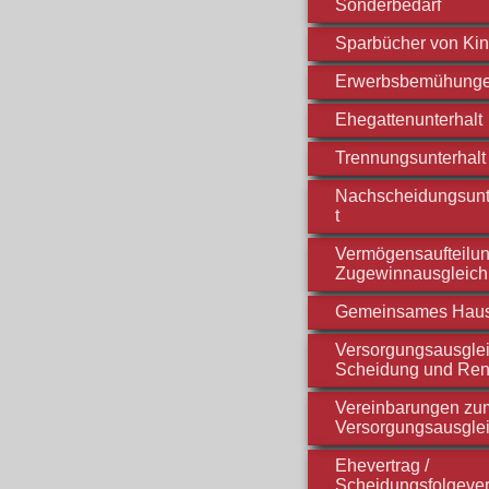
Sonderbedarf
Sparbücher von Ki
Erwerbsbemühung
Ehegattenunterhalt
Trennungsunterhalt
Nachscheidungsunt
t
Vermögensaufteilun
Zugewinnausgleich
Gemeinsames Hau
Versorgungsausglei
Scheidung und Ren
Vereinbarungen zu
Versorgungsausgle
Ehevertrag /
Scheidungsfolgever