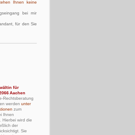
tehen Ihnen keine
gseingang bei mir
andant, für den Sie
ältin für
52066 Aachen
ne-Rechtsberatung
agen werden
unter
ationen
zum
ei Ihnen
 Hierbei wird die
eßlich der
ksichtigt. Sie