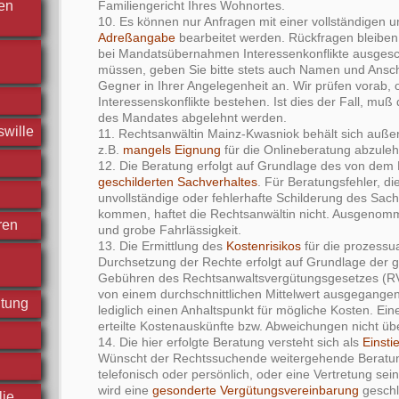
Familiengericht Ihres Wohnortes.
hen
10. Es können nur Anfragen mit einer vollständigen u
Adreßangabe
bearbeitet werden. Rückfragen bleiben
bei Mandatsübernahmen Interessenkonflikte ausges
müssen, geben Sie bitte stets auch Namen und Anschri
Gegner in Ihrer Angelegenheit an. Wir prüfen vorab, 
Interessenskonflikte bestehen. Ist dies der Fall, mu
des Mandates abgelehnt werden.
swille
11. Rechtsanwältin Mainz-Kwasniok behält sich auß
z.B.
mangels Eignung
für die Onlineberatung abzule
12. Die Beratung erfolgt auf Grundlage des von de
geschilderten Sachverhaltes
. Für Beratungsfehler, di
unvollständige oder fehlerhafte Schilderung des Sac
kommen, haftet die Rechtsanwältin nicht. Ausgenom
ren
und grobe Fahrlässigkeit.
13. Die Ermittlung des
Kostenrisikos
für die prozessu
Durchsetzung der Rechte erfolgt auf Grundlage der g
Gebühren des Rechtsanwaltsvergütungsgesetzes (RV
von einem durchschnittlichen Mittelwert ausgegangen
htung
lediglich einen Anhaltspunkt für mögliche Kosten. Ei
erteilte Kostenauskünfte bzw. Abweichungen nicht 
14. Die hier erfolgte Beratung versteht sich als
Einsti
Wünscht der Rechtssuchende weitergehende Beratung
telefonisch oder persönlich, oder eine Vertretung sei
wird eine
gesonderte Vergütungsvereinbarung
geschl
lie