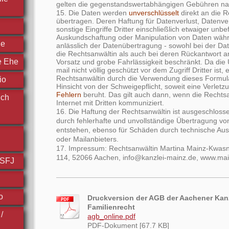
gelten die gegenstandswertabhängigen Gebühren n
15. Die Daten werden
unverschlüsselt
direkt an die R
übertragen. Deren Haftung für Datenverlust, Datenv
sonstige Eingriffe Dritter einschließlich etwaiger unbe
Auskundschaftung oder Manipulation von Daten wäh
he
anlässlich der Datenübertragung - sowohl bei der D
die Rechtsanwältin als auch bei deren Rückantwort an 
e Ehe
Vorsatz und grobe Fahrlässigkeit beschränkt. Da die
mail nicht völlig geschützt vor dem Zugriff Dritter ist,
Rechtsanwältin durch die Verwendung dieses Formula
io
Hinsicht von der Schweigepflicht, soweit eine Verletz
Fehlern
beruht. Das gilt auch dann, wenn die Rechts
ich
Internet mit Dritten kommuniziert.
16. Die Haftung der Rechtsanwältin ist ausgeschloss
durch fehlerhafte und unvollständige Übertragung vo
entstehen, ebenso für Schäden durch technische Ausf
oder Mailanbieters.
17. Impressum: Rechtsanwältin Martina Mainz-Kwasni
114, 52066 Aachen, info@kanzlei-mainz.de, www.ma
FSFJ
o
Druckversion der AGB der Aachener Kanz
Familienrecht
/
agb_online.pdf
PDF-Dokument [67.7 KB]