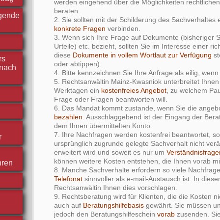
werden eingehend über die Möglichkeiten rechtliche
beraten.
rgende
2. Sie sollten mit der Schilderung des Sachverhaltes
konkrete Fragen
verbinden.
3. Wenn sich Ihre Frage auf Dokumente (bisheriger Sc
Urteile) etc. bezieht, sollten Sie im Interesse einer ri
diese
Dokumente in vollem Wortlaut zur Verfügung
st
rs
oder abtippen).
nach
4. Bitte kennzeichnen Sie Ihre Anfrage als eilig, wen
5. Rechtsanwältin Mainz-Kwasniok unterbreitet Ihnen
Werktagen ein
kostenfreies Angebot
, zu welchem Pau
Frage oder Fragen beantworten will.
6. Das Mandat kommt zustande, wenn Sie die ange
bezahlen
. Ausschlaggebend ist der Eingang der Ber
dem Ihnen übermittelten Konto.
7. Ihre Nachfragen werden kostenfrei beantwortet, so
r
ursprünglich zugrunde gelegte Sachverhalt nicht ver
erweitert wird und soweit es nur um
Verständnisfrage
können weitere Kosten entstehen, die Ihnen vorab mit
hren
8. Manche Sachverhalte erfordern so viele Nachfrage
Telefonat
sinnvoller als e-mail-Austausch ist. In diese
Rechtsanwältin Ihnen dies vorschlagen.
9. Rechtsberatung wird für Klienten, die die Kosten n
auch auf
Beratungshilfebasis
gewährt. Sie müssen un
jedoch den Beratungshilfeschein
vorab
zusenden. Sie