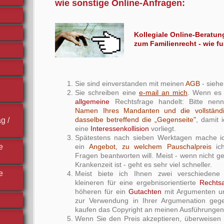
wie sonstige Online-Anfragen:
Kollegiale Online-Beratun
zum Familienrecht - wie fu
Sie sind einverstanden mit meinen
AGB
- siehe
Sie schreiben eine
e-mail an mich
. Wenn es 
allgemeine
Rechtsfrage handelt: Bitte ne
Namen Ihres Mandanten und die vollständ
dasselbe betreffend die „Gegenseite"
, damit 
g /
eine
Interessenkollision
vorliegt.
Spätestens nach sieben Werktagen mache ic
ein
Angebot, zu welchem Pauschalpreis
ich
e
Fragen beantworten will. Meist - wenn nicht g
Krankenzeit ist - geht es sehr viel schneller.
e
Meist biete ich Ihnen zwei verschiedene
kleineren für eine ergebnisorientierte
Rechts
höheren für ein
Gutachten
mit Argumenten un
zur Verwendung in Ihrer Argumenation gege
kaufen das Copyright an meinen Ausführungen
Wenn Sie den Preis akzeptieren, überweisen 