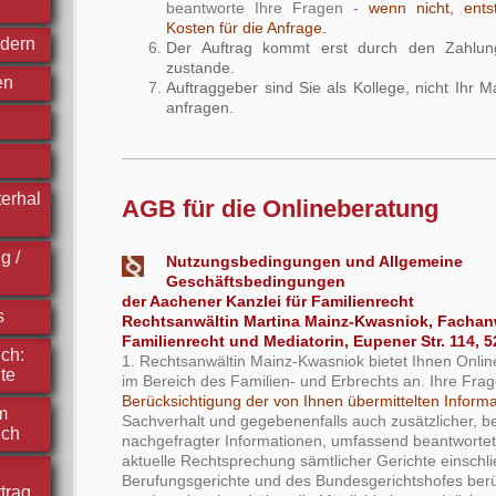
beantworte Ihre Fragen -
wenn nicht, ents
Kosten für die Anfrage.
ndern
Der Auftrag kommt erst durch den Zahlun
zustande.
en
Auftraggeber sind Sie als Kollege, nicht Ihr M
anfragen.
erhal
AGB für die Onlineberatung
g /
Nutzungsbedingungen und Allgemeine
Geschäftsbedingungen
der Aachener Kanzlei für Familienrecht
s
Rechtsanwältin Martina Mainz-Kwasniok, Fachanw
Familienrecht und Mediatorin, Eupener Str. 114, 
ch:
1. Rechtsanwältin Mainz-Kwasniok bietet Ihnen Onli
te
im Bereich des Familien- und Erbrechts an. Ihre Fr
Berücksichtigung der von Ihnen übermittelten Inform
m
Sachverhalt und gegebenenfalls auch zusätzlicher, b
ich
nachgefragter Informationen, umfassend beantwortet.
aktuelle Rechtsprechung sämtlicher Gerichte einschli
Berufungsgerichte und des Bundesgerichtshofes berüc
trag