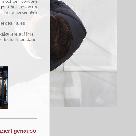
en möchten, sondern
age
lieber bezahlen
im unbekannten
l des Falles
alkuliere auf Ihre
nd biete Ihnen dann
iziert genauso