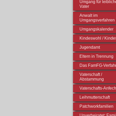
Umgang für leiblic
Vater
Anwalt im
Umgangsverfahren
Umgangskalender
Kindeswohl / Kinde
Jugendamt
Eltern in Trennung
Das FamFG-Verfah
Vaterschaft /
Abstammung
Vaterschafts-Anfec
Leihmutterschaft
Patchworkfamilien
Unverheiratet: Fami