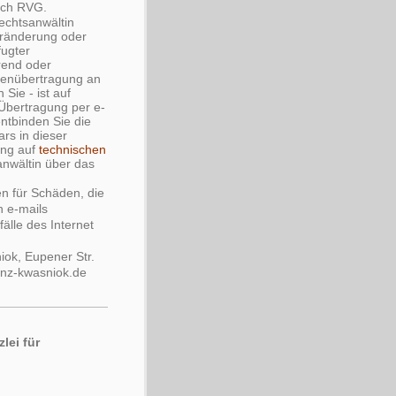
ach RVG.
echtsanwältin
eränderung oder
fugter
rend oder
atenübertragung an
Sie - ist auf
 Übertragung per e-
 entbinden Sie die
rs in dieser
ung auf
technischen
anwältin über das
en für Schäden, die
n e-mails
älle des Internet
ok, Eupener Str.
inz-kwasniok.de
lei für