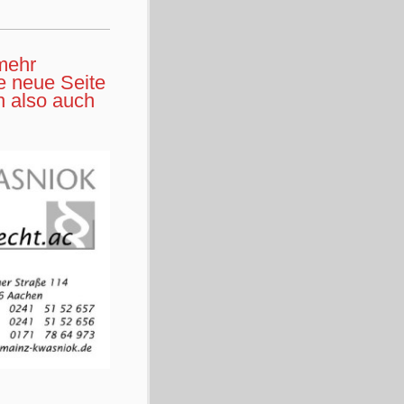
mehr
ie neue Seite
h also auch