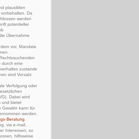
nd plausiblen
 vorbehalten. Da
chlossen werden
ft potentieller
ob
ß die Übernahme
erdem vor, Mandate
hnen.
m Rechtssuchenden
e durch eine
hverhaltes zustande
men sind Vorsatz
ale Verfolgung oder
esetzlichen
G). Dabei wird
 und bietet
ne Gewähr kann für
übernommen werden.
egs-Beratung
.
, via e-mail,
ner Interessen, so
ossen, hilfsweise