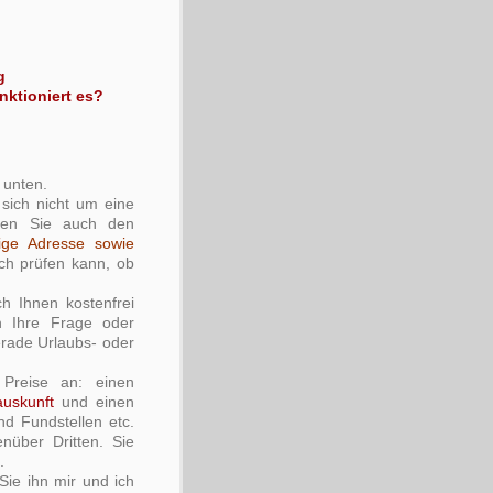
g
nktioniert es?
 unten.
sich nicht um eine
nnen Sie auch den
ige Adresse sowie
ich prüfen kann, ob
h Ihnen kostenfrei
 Ihre Frage oder
erade Urlaubs- oder
 Preise an: einen
auskunft
und einen
d Fundstellen etc.
nüber Dritten. Sie
.
Sie ihn mir und ich