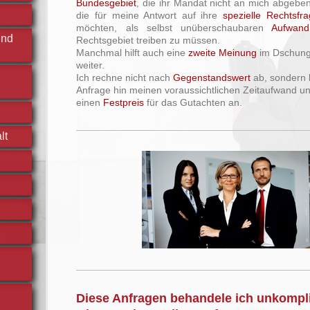
Bundesgebiet
, die ihr Mandat nicht an mich abgeb
die für meine Antwort auf ihre
spezielle Rechtsfr
möchten, als selbst unüberschaubaren
Aufwand
und
Rechtsgebiet treiben zu müssen.
Manchmal hilft auch eine
zweite Meinung
im Dschunge
weiter.
Ich rechne nicht nach
Gegenstandswert
ab, sondern k
Anfrage hin meinen voraussichtlichen Zeitaufwand u
einen
Festpreis
für das Gutachten an.
lt
Diese Anfragen behandele ich unkompl