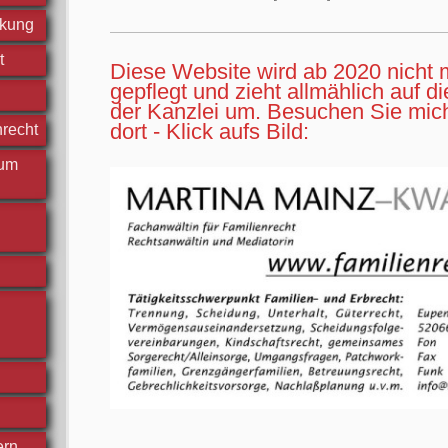
ckung
t
Diese Website wird ab 2020 nicht 
gepflegt und zieht allmählich auf d
der Kanzlei um. Besuchen Sie mic
dort - Klick aufs Bild:
nrecht
 um
ern