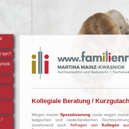
ür
e tun?
niok:
Kollegiale Beratung / Kurzgutac
Wegen meiner
Spezialisierung
sowie wegen mein
 /
belgischen und niederländischen Rechtsordnun
zunehmend auch
Anfragen von
Kollegen
aus