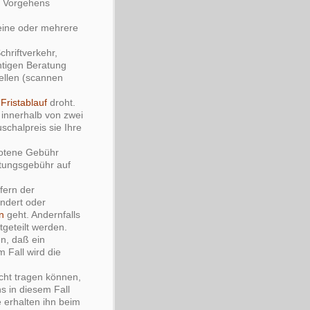
n Vorgehens
 eine oder mehrere
hriftverkehr,
chtigen Beratung
ellen (scannen
n
Fristablauf
droht.
 innerhalb von zwei
schalpreis sie Ihre
botene Gebühr
atungsgebühr auf
fern der
ändert oder
n
geht. Andernfalls
geteilt werden.
n, daß ein
m Fall wird die
icht tragen können,
s in diesem Fall
 erhalten ihn beim