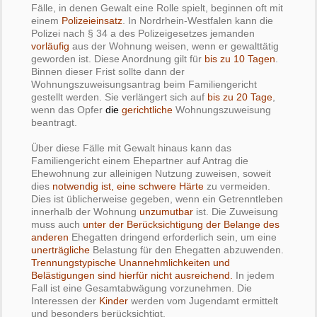
Fälle, in denen Gewalt eine Rolle spielt, beginnen oft mit
einem
Polizeieinsatz
. In Nordrhein-Westfalen kann die
Polizei nach § 34 a des Polizeigesetzes jemanden
vorläufig
aus der Wohnung weisen, wenn er gewalttätig
geworden ist. Diese Anordnung gilt für
bis zu 10 Tagen
.
Binnen dieser Frist sollte dann der
Wohnungszuweisungsantrag beim Familiengericht
gestellt werden. Sie verlängert sich auf
bis zu 20 Tage
,
wenn das Opfer
die
gerichtliche
Wohnungszuweisung
beantragt.
Über diese Fälle mit Gewalt hinaus kann das
Familiengericht einem Ehepartner auf Antrag die
Ehewohnung zur alleinigen Nutzung zuweisen, soweit
dies
notwendig ist, eine schwere Härte
zu vermeiden.
Dies ist üblicherweise gegeben, wenn ein Getrenntleben
innerhalb der Wohnung
unzumutbar
ist. Die Zuweisung
muss auch
unter der Berücksichtigung der Belange des
anderen
Ehegatten dringend erforderlich sein, um eine
unerträgliche
Belastung für den Ehegatten abzuwenden.
Trennungstypische Unannehmlichkeiten und
Belästigungen sind hierfür nicht ausreichend.
In jedem
Fall ist eine Gesamtabwägung vorzunehmen. Die
Interessen der
Kinder
werden vom Jugendamt ermittelt
und besonders berücksichtigt.