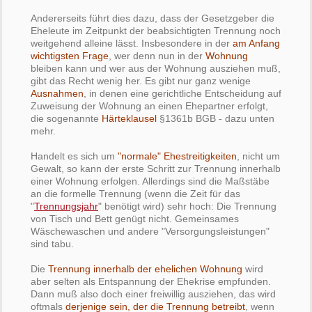
Andererseits führt dies dazu, dass der Gesetzgeber die
Eheleute im Zeitpunkt der beabsichtigten Trennung noch
weitgehend alleine lässt. Insbesondere in der
am Anfang
wichtigsten Frage
, wer denn nun in der
Wohnung
bleiben kann und wer aus der Wohnung ausziehen muß,
gibt das Recht wenig her. Es gibt nur ganz wenige
Ausnahmen
, in denen eine gerichtliche Entscheidung auf
Zuweisung der Wohnung an einen Ehepartner erfolgt,
die sogenannte
Härteklausel
§1361b BGB - dazu unten
mehr.
Handelt es sich um
"normale" Ehestreitigkeiten
, nicht um
Gewalt, so kann der erste Schritt zur Trennung innerhalb
einer Wohnung erfolgen. Allerdings sind die Maßstäbe
an die formelle Trennung (wenn die Zeit für das
"
Trennungsjahr
" benötigt wird) sehr hoch: Die Trennung
von Tisch und Bett genügt nicht. Gemeinsames
Wäschewaschen und andere "Versorgungsleistungen"
sind tabu.
Die
Trennung innerhalb der ehelichen Wohnung
wird
aber selten als Entspannung der Ehekrise empfunden.
Dann muß also doch einer freiwillig ausziehen, das wird
oftmals
derjenige sein, der die Trennung betreibt
, wenn