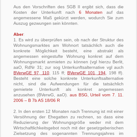
Aus den Vorschriften des SGB II ergibt sich, dass die
Kosten der Unterkunft nach
6 Monaten
auf das
angemessene Maß gekürzt werden, wodurch Sie zum
Auszug gezwungen sein könnten.
Aber
:
1. Es wird zu überprüfen sein, ob nach der Struktur des
Wohnungsmarktes am Wohnort tatsächlich auch die
konkrete Möglichkeit besteht, eine abstrakt als
angemessen eingestufte Wohnung konkret auf dem
Wohnungsmarkt anmieten zu können (vgl hierzu Berlit,
aaO, RdNr 31; zur sog Unterkunftsalternative vgl auch
BVerwGE 97, 110
, 115 ff;
BVerwGE 101, 194
, 198 ff).
Besteht eine solche konkrete Unterkunftsalternative
nicht, sind die Aufwendungen für die tatsächlich
gemietete Unterkunft als konkret angemessen
anzusehen (BVerwG, aaO).
aus BSG, Urteil vom 7. 11.
2006 – B 7b AS 18/06 R
2. In den ersten 12 Monaten nach Trennung ist mit einer
Versöhnung der Ehegatten zu rechnen, so dass eine
Reduzierung der Wohnungsgröße weder mit dem
Wirtschaftlichkeitsgebot noch mit der gesetzgeberischen
Zielsetzung des sogenannten Trennungsjahres im