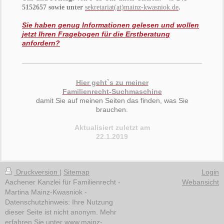
5152657 sowie unter
sekretariat
(at)mainz-kwasniok.de
.
Sie haben genug Informationen gelesen und wollen
jetzt Ihren Fragebogen für die Erstberatung
anfordern?
Hier geht`s zu meiner
Familienrecht-Suchmaschine
damit Sie auf meinen Seiten das finden, was Sie
brauchen.
Aktualisiert zuletzt am
22.1.2019
Druckversion
|
Sitemap
Login
Aachener Kanzlei für Familienrecht -
Webansicht
Martina Mainz-Kwasniok -
Datenschutzhinweis: Ihre Nutzung
dieser Seite ist nicht anonym. Mehr
erfahren Sie unter www.mainz-