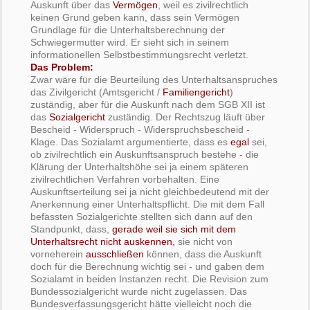
Auskunft über das
Vermögen
, weil es zivilrechtlich
keinen Grund geben kann, dass sein Vermögen
Grundlage für die Unterhaltsberechnung der
Schwiegermutter wird. Er sieht sich in seinem
informationellen Selbstbestimmungsrecht verletzt.
Das Problem:
Zwar wäre für die Beurteilung des Unterhaltsanspruches
das Zivilgericht (Amtsgericht /
Familiengericht
)
zuständig, aber für die Auskunft nach dem SGB XII ist
das
Sozialgericht
zuständig. Der Rechtszug läuft über
Bescheid - Widerspruch - Widerspruchsbescheid -
Klage. Das Sozialamt argumentierte, dass es
egal
sei,
ob zivilrechtlich ein Auskunftsanspruch bestehe - die
Klärung der Unterhaltshöhe sei ja einem späteren
zivilrechtlichen Verfahren vorbehalten. Eine
Auskunftserteilung sei ja nicht gleichbedeutend mit der
Anerkennung einer Unterhaltspflicht. Die mit dem Fall
befassten Sozialgerichte stellten sich dann auf den
Standpunkt, dass,
gerade weil sie sich mit dem
Unterhaltsrecht nicht auskennen,
sie nicht von
vorneherein
ausschließen
können, dass die Auskunft
doch für die Berechnung wichtig sei - und gaben dem
Sozialamt in beiden Instanzen recht. Die Revision zum
Bundessozialgericht wurde nicht zugelassen. Das
Bundesverfassungsgericht hätte vielleicht noch die