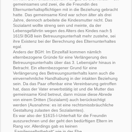
gemeinsames und zwei, die die Freundin des
Elternunterhaltspflichtigen mit in die Beziehung gebracht
hatte. Das gemeinsame Kind war schon älter als drei
Jahre, dennoch arbeitete die Kindesmutter nicht. Das
Sozialamt wollte streng sein und meinte, da der
Lebensgefährtin wegen des Alters des Kindes nach §
1615l BGB kein Betreuungsunterhalt mehr zustehe, sei
ihre Existenz bei der Berechnung des Elternunterhaltes
egal.
Anders der BGH: Im Einzelfall kommen nämlich
elternbezogene Gründe für eine Verlängerung des
Betreuungsunterhalts über das 3. Lebensjahr hinaus in
Betracht. Ein elternbezogener Grund für eine
Verlängerung des Betreuungsunterhalts kann auch die
einvernehmliche Handhabung in der intakten Beziehung
sein. Da das Paar offenbar eine Vereinbarung getroffen
hat, dass der Vater erwerbstätig ist und die Mutter das
gemeinsame Kind betreut, dann müsse diese Abrede
von einem Dritten (Sozialamt) auch berücksichtigt
werden (Ausnahme: es ist eine rechtsmissbräuchliche
Gestaltung zulasten des Sozialamtes).
Es war also der §1615-l-Unterhalt für die Freundin
auszurechnen und der geht den bedürftigen Eltern im
Rang vor. Allerdings gab es keinen
„Familienselbstbehalt“ wie in der Ehe.