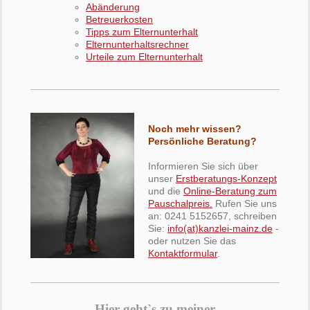
Abänderung
Betreuerkosten
Tipps zum Elternunterhalt
Elternunterhaltsrechner
Urteile zum Elternunterhalt
Noch mehr wissen?
Persönliche Beratung?
Informieren Sie sich über
unser
Erstberatungs-Konzept
und die
Online-Beratung zum
Pauschalpreis.
Rufen Sie uns
an:
0241 5152657
, schreiben
Sie:
info(at)kanzlei-mainz.de
-
oder nutzen Sie das
Kontaktformular
.
Hier geht`s zu meiner