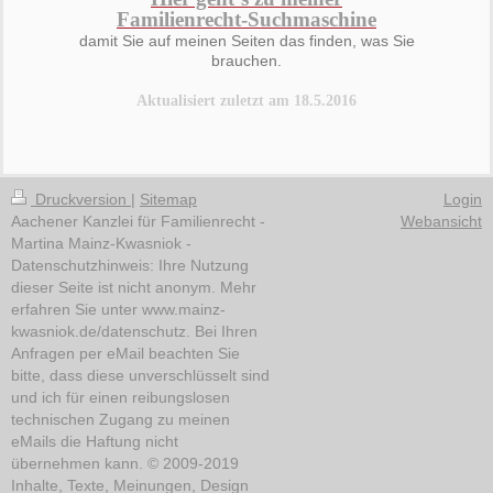
Familienrecht-Suchmaschine
damit Sie auf meinen Seiten das finden, was Sie
brauchen.
Aktualisiert zuletzt am 18.5.2016
Druckversion
|
Sitemap
Login
Aachener Kanzlei für Familienrecht -
Webansicht
Martina Mainz-Kwasniok -
Datenschutzhinweis: Ihre Nutzung
dieser Seite ist nicht anonym. Mehr
erfahren Sie unter www.mainz-
kwasniok.de/datenschutz. Bei Ihren
Anfragen per eMail beachten Sie
bitte, dass diese unverschlüsselt sind
und ich für einen reibungslosen
technischen Zugang zu meinen
eMails die Haftung nicht
übernehmen kann. © 2009-2019
Inhalte, Texte, Meinungen, Design