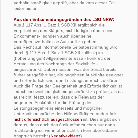
Verhältnismäßigkeit geprüft, aber da kam dieser Fall
leider nie an.
Aus den Entscheidungsgründen des LSG NRW:
Aus § 117 Abs. 1 Satz 1 SGB XII ergibt sich die
Verpflichtung des Klägers, nicht lediglich über seine
Einkommens-, sondern auch über seine
Vermögensverhältnisse Auskunft zu geben.
Das Recht auf informationelle Selbstbestimmung wird
durch § 117 Abs. 1 Satz 1 SGB XII zulässig im
(höherrangigen) Allgemeininteresse - konkret: der
Herstellung des Nachrangs der Sozialhilfe -
eingeschränkt. Dabei müssen, was der Senat bereits
früher ausgeführt hat, die begehrten Auskünfte geeignet
und erforderlich sind, den Leistungsanpruch zu klären.
Auch die Frage der Geeignetheit und Erforderlichkeit ist
jedoch insoweit lediglich eingeschränkt zu prüfen, als es
ausreicht, festzustellen, dass die Relevanz der
begehrten Auskünfte für die Prüfung des
Leistungsbegehrens einerseits und möglicher
Unterhaltsansprüche des Hilfebedürftigen andernfalls
nicht offensichtlich ausgeschlossen
ist. Dies ergibt sich
daraus, dass auch das Auskunftsersuchen nur dann
rechtswidrig ist, wenn offensichtlich kein überleitbarer
Anspruch besteht (
Negativevidenz
).