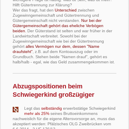
Hilft Gütertrennung zur Klärung?
Wer das fragt, hat den
Unterschied
zwischen
Zugewinngemeinschaft und Gütertrennung und
Gütergemeinschaft nicht verstanden.
Nur bei der
Gütergemeinschaft gehört das eheliche Verbögen
beiden.
Der Güterstand ist selten und war früher in der
Landwirtschaft verbreitet. Sowohl bei der
Zugewinngemeinschaft wie bei der Gütertrennung
gehört
alles Vermögen nur dem, dessen "Name
draufsteht"
, z.B. auf dem Kontoauszug oder im
Grundbuch. Stehen beide "Namen drauf", gehört es
halb/halb - egal, wie das Geld zusammengekommen ist.
Abzugspositionen beim
Schwiegerkind großzügiger
Legt das
selbständig
erwerbstätige Schwiegerkind
mehr als 25%
seines Bruttoeinkommens
nachweislich für die eigene Altersvorsorge an, muss das
akzeptiert werden: Pfälzisches OLG Zweibrücken vom
6.6.2014 - 2 UF 176/12.