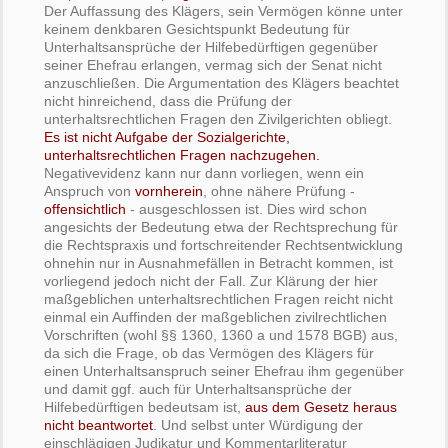
Der Auffassung des Klägers, sein Vermögen könne unter
keinem denkbaren Gesichtspunkt Bedeutung für
Unterhaltsansprüche der Hilfebedürftigen gegenüber
seiner Ehefrau erlangen, vermag sich der Senat nicht
anzuschließen. Die Argumentation des Klägers beachtet
nicht hinreichend, dass die Prüfung der
unterhaltsrechtlichen Fragen den Zivilgerichten obliegt.
Es ist nicht Aufgabe der Sozialgerichte,
unterhaltsrechtlichen Fragen nachzugehen.
Negativevidenz kann nur dann vorliegen, wenn ein
Anspruch von
vornherein
, ohne nähere Prüfung -
offensichtlich
- ausgeschlossen ist. Dies wird schon
angesichts der Bedeutung etwa der Rechtsprechung für
die Rechtspraxis und fortschreitender Rechtsentwicklung
ohnehin nur in Ausnahmefällen in Betracht kommen, ist
vorliegend jedoch nicht der Fall. Zur Klärung der hier
maßgeblichen unterhaltsrechtlichen Fragen reicht nicht
einmal ein Auffinden der maßgeblichen zivilrechtlichen
Vorschriften (wohl §§ 1360, 1360 a und 1578 BGB) aus,
da sich die Frage, ob das Vermögen des Klägers für
einen Unterhaltsanspruch seiner Ehefrau ihm gegenüber
und damit ggf. auch für Unterhaltsansprüche der
Hilfebedürftigen bedeutsam ist,
aus dem Gesetz heraus
nicht beantwortet
. Und selbst unter Würdigung der
einschlägigen Judikatur und Kommentarliteratur