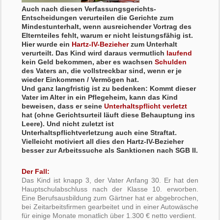
Auch nach diesen Verfassungsgerichts-
Entscheidungen verurteilen die Gerichte zum
Mindestunterhalt, wenn ausreichender Vortrag des
Elternteiles fehlt, warum er nicht leistungsfähig ist.
Hier wurde ein
Hartz-IV-Bezieher
zum Unterhalt
verurteilt. Das Kind wird daraus vermutlich
laufend
kein Geld bekommen, aber es wachsen
Schulden
des Vaters an, die vollstreckbar sind, wenn er je
wieder Einkommen / Vermögen hat.
Und ganz langfristig ist zu bedenken: Kommt dieser
Vater im Alter in ein Pflegeheim, kann das Kind
beweisen, dass er seine
Unterhaltspflicht verletzt
hat (ohne Gerichtsurteil läuft diese Behauptung ins
Leere). Und nicht zuletzt ist
Unterhaltspflichtverletzung auch eine Straftat.
Vielleicht motiviert all dies den Hartz-IV-Bezieher
besser zur Arbeitssuche als Sanktionen nach SGB II.
Der Fall:
Das Kind ist knapp 3, der Vater Anfang 30. Er hat den
Hauptschulabschluss nach der Klasse 10. erworben.
Eine Berufsausbildung zum Gärtner hat er abgebrochen,
bei Zeitarbeitsfirmen gearbeitet und in einer Autowäsche
für einige Monate monatlich über 1.300 € netto verdient.