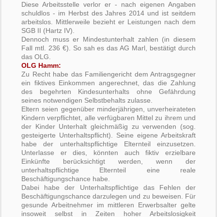
Diese Arbeitsstelle verlor er - nach eigenen Angaben
schuldlos - im Herbst des Jahres 2014 und ist seitdem
arbeitslos. Mittlerweile bezieht er Leistungen nach dem
SGB II (Hartz IV).
Dennoch muss er Mindestunterhalt zahlen (in diesem
Fall mtl. 236 €). So sah es das AG Marl, bestätigt durch
das OLG.
OLG Hamm:
Zu Recht habe das Familiengericht dem Antragsgegner
ein fiktives Einkommen angerechnet, das die Zahlung
des begehrten Kindesunterhalts ohne Gefährdung
seines notwendigen Selbstbehalts zulasse.
Eltern seien gegenüber minderjährigen, unverheirateten
Kindern verpflichtet, alle verfügbaren Mittel zu ihrem und
der Kinder Unterhalt gleichmäßig zu verwenden (sog.
gesteigerte Unterhaltspflicht). Seine eigene Arbeitskraft
habe der unterhaltspflichtige Elternteil einzusetzen.
Unterlasse er dies, könnten auch fiktiv erzielbare
Einkünfte berücksichtigt werden, wenn der
unterhaltspflichtige Elternteil eine reale
Beschäftigungschance habe.
Dabei habe der Unterhaltspflichtige das Fehlen der
Beschäftigungschance darzulegen und zu beweisen. Für
gesunde Arbeitnehmer im mittleren Erwerbsalter gelte
insoweit selbst in Zeiten hoher Arbeitslosigkeit