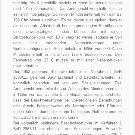
mächtig. Als Küchenhilfe bezieht er einen Nettoverdienst von
rund 1.027 € monatlich. Das Amtsgericht verurteilte ihn, an
seinen minderjährigen Sohn den Mindestunterhalt von damals
199 € im Monat zu zahlen. Es sei davon auszugehen, dass er
als ungelernte Arbeitskraft bei entsprechenden Bemühungen
eine Erwerbstätigkeit finden könne, die mit einem
Bruttostundenlohn von 10 € vergütet werde, sodass er von
dem sich ergebenden Nettoeinkommen unter
Berücksichtigung des Selbstbehalts in Höhe von 900 € den
Mindestunterhalt in Höhe von 176 € decken könne. Den
Fehlbetrag von 23 € müsse er mit einer Nebentätigkeit
erwirtschaften.
Der 1953 geborene Beschwerdeführer im Verfahren 1 BvR
1530/11, gelernter Baumaschinist und Betonfacharbeiter, ist
körperlich behindert und lebt von Sozialleistungen. Das
Amtsgericht verurteilte ihn zur Zahlung des Mindestunterhalts
in Höhe von damals 285 € im Monat, wobei es unterstellte,
dass der Beschwerdeführer bei überregionalen Bemühungen
eine Arbeit, beispielsweise als Nachtportier oder Pförtner,
finden könne, durch die er ein bereinigtes Nettoeinkommen
von 1.235 € monatlich erzielen könne.
Der körperlich behinderte Beschwerdeführer im Verfahren 1
BvR 2867/11 lebt ebenfalls von Sozialleistungen. Er wurde
vom Amtsgericht zur Zahlung eines Unterhalts von 225 €