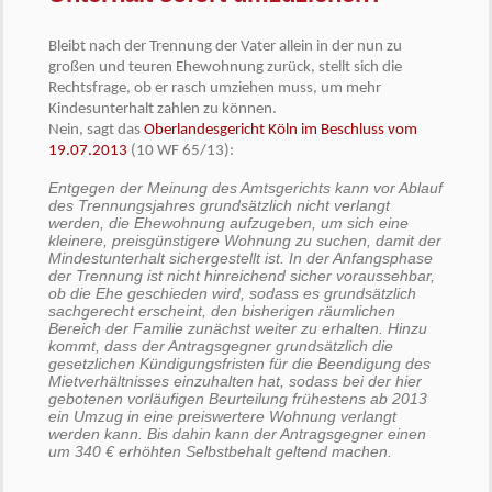
Bleibt nach der Trennung der Vater allein in der nun zu
großen und teuren Ehewohnung zurück, stellt sich die
Rechtsfrage, ob er rasch umziehen muss, um mehr
Kindesunterhalt zahlen zu können.
Nein, sagt das
Oberlandesgericht Köln im Beschluss vom
19.07.2013
(10 WF 65/13):
Entgegen der Meinung des Amtsgerichts kann vor Ablauf
des Trennungsjahres grundsätzlich nicht verlangt
werden, die Ehewohnung aufzugeben, um sich eine
kleinere, preisgünstigere Wohnung zu suchen, damit der
Mindestunterhalt sichergestellt ist. In der Anfangsphase
der Trennung ist nicht hinreichend sicher voraussehbar,
ob die Ehe geschieden wird, sodass es grundsätzlich
sachgerecht erscheint, den bisherigen räumlichen
Bereich der Familie zunächst weiter zu erhalten. Hinzu
kommt, dass der Antragsgegner grundsätzlich die
gesetzlichen Kündigungsfristen für die Beendigung des
Mietverhältnisses einzuhalten hat, sodass bei der hier
gebotenen vorläufigen Beurteilung frühestens ab 2013
ein Umzug in eine preiswertere Wohnung verlangt
werden kann. Bis dahin kann der Antragsgegner einen
um 340 € erhöhten Selbstbehalt geltend machen.