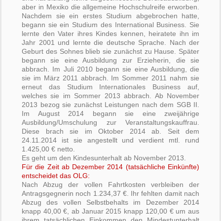
aber in Mexiko die allgemeine Hochschulreife erworben.
Nachdem sie ein erstes Studium abgebrochen hatte,
begann sie ein Studium des International Business. Sie
lernte den Vater ihres Kindes kennen, heiratete ihn im
Jahr 2001 und lernte die deutsche Sprache. Nach der
Geburt des Sohnes blieb sie zunächst zu Hause. Später
begann sie eine Ausbildung zur Erzieherin, die sie
abbrach. Im Juli 2010 begann sie eine Ausbildung, die
sie im März 2011 abbrach. Im Sommer 2011 nahm sie
erneut das Studium Internationales Business auf,
welches sie im Sommer 2013 abbrach. Ab November
2013 bezog sie zunächst Leistungen nach dem SGB II.
Im August 2014 begann sie eine zweijährige
Ausbildung/Umschulung zur Veranstaltungskauffrau.
Diese brach sie im Oktober 2014 ab. Seit dem
24.11.2014 ist sie angestellt und verdient mtl. rund
1.425,00 € netto.
Es geht um den Kindesunterhalt ab November 2013.
Für die Zeit ab Dezember 2014 (tatsächliche Einkünfte)
entscheidet das OLG:
Nach Abzug der vollen Fahrtkosten verbleiben der
Antragsgegnerin noch 1.234,37 €. Ihr fehlten damit nach
Abzug des vollen Selbstbehalts im Dezember 2014
knapp 40,00 €, ab Januar 2015 knapp 120,00 € um aus
ihrem tatsächlichen Einkommen den Mindestunterhalt