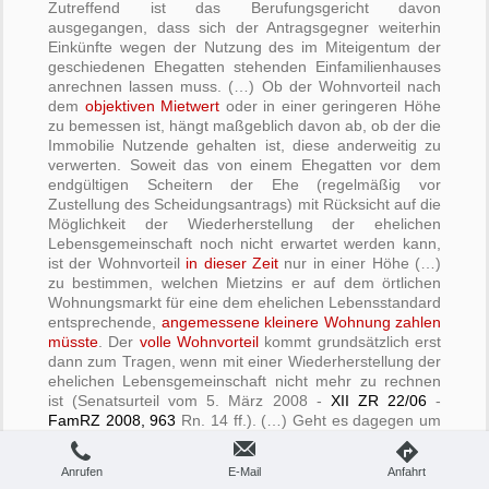
Zutreffend ist das Berufungsgericht davon
ausgegangen, dass sich der Antragsgegner weiterhin
Einkünfte wegen der Nutzung des im Miteigentum der
geschiedenen Ehegatten stehenden Einfamilienhauses
anrechnen lassen muss. (…) Ob der Wohnvorteil nach
dem
objektiven Mietwert
oder in einer geringeren Höhe
zu bemessen ist, hängt maßgeblich davon ab, ob der die
Immobilie Nutzende gehalten ist, diese anderweitig zu
verwerten. Soweit das von einem Ehegatten vor dem
endgültigen Scheitern der Ehe (regelmäßig vor
Zustellung des Scheidungsantrags) mit Rücksicht auf die
Möglichkeit der Wiederherstellung der ehelichen
Lebensgemeinschaft noch nicht erwartet werden kann,
ist der Wohnvorteil
in dieser Zeit
nur in einer Höhe (…)
zu bestimmen, welchen Mietzins er auf dem örtlichen
Wohnungsmarkt für eine dem ehelichen Lebensstandard
entsprechende,
angemessene kleinere Wohnung zahlen
müsste
. Der
volle Wohnvorteil
kommt grundsätzlich erst
dann zum Tragen, wenn mit einer Wiederherstellung der
ehelichen Lebensgemeinschaft nicht mehr zu rechnen
ist (Senatsurteil vom 5. März 2008 -
XII ZR 22/06
-
FamRZ 2008, 963
Rn. 14 ff.). (…) Geht es dagegen um
die Leistungsfähigkeit eines Unterhaltspflichtigen
gegenüber einem minderjährigen Kind
, ist die Höhe des
Anrufen
E-Mail
Anfahrt
Wohnwerts
grundsätzlich
mit der bei einer