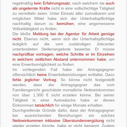
regelmäßig
kein Erfahrungssatz
, nach welchem sie
auch
als ungelernte Kräfte
nicht in eine vollschichtige Tätigkeit
zu vermitteln seien. Unter Einsatz aller zumutbaren und
möglichen Mittel habe sich der Unterhaltspflichtige
nachhaltig darum zu
bemühen
, eine angemessene
Vollzeittätigkeit zu finden.
Die bloße
Meldung bei der Agentur für Arbeit genüge
nicht
. Ebenso nicht, wenn sich der Unterhaltspflichtige
lediglich auf die vom zuständigen Jobcenter
unterbreiteten Stellenangebote bewerbe. Er müsse
nachprüfbar vortragen, welche Schritte er im Einzelnen
in welchem zeitlichen Abstand unternommen habe
, um
eine Erwerbsmöglichkeit zu finden.
Im vorliegenden Fall habe der Antragsgegner
offensichtlich
keine
Erwerbsbemühungen entfaltet. Dazu
fehle jeglicher Vortrag
. So könne nicht festgestellt
werden, dass der Antragsgegner das vom
Familiengericht geschätzte monatliche Nettoeinkommen
von über 1.300 € nicht erzielen könne. Bei seiner
Tätigkeit in einer Autowäsche habe er dieses
Einkommen
tatsächlich
für einige Monate erhalten.
Durchgreifende Gründe dafür, dass der Antragsgegner
bei ausreichenden Bemühungen ein solches
Nettoeinkommen inklusive Überstundenvergütung
nicht
wieder erzielen könnte, habe er nicht benannt. Zudem