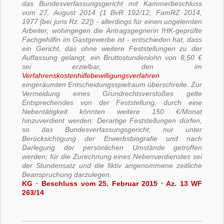
das Bundesverfassungsgericht mit Kammerbeschluss
vom 27. August 2014 (1 BvR 192/12, FamRZ 2014,
1977 [bei juris Rz. 22]) - allerdings für einen ungelernten
Arbeiter, wohingegen die Antragsgegnerin IHK-geprüfte
Fachgehilfin im Gastgewerbe ist - entschieden hat, dass
ein Gericht, das ohne weitere Feststellungen zu der
Auffassung gelangt, ein Bruttostundenlohn von 8,50 €
sei erzielbar, den im
Verfahrenskostenhilfebewilligungsverfahren
eingeräumten Entscheidungsspielraum überschreite. Zur
Vermeidung eines Grundrechtsverstoßes gelte
Entsprechendes von der Feststellung, durch eine
Nebentätigkeit könnten weitere 150 €/Monat
hinzuverdient werden: Derartige Feststellungen dürfen,
so das Bundesverfassungsgericht, nur unter
Berücksichtigung der Erwerbsbiografie und nach
Darlegung der persönlichen Umstände getroffen
werden; für die Zurechnung eines Nebenverdienstes sei
der Stundensatz und die fiktiv angenommene zeitliche
Beanspruchung darzulegen.
KG · Beschluss vom 25. Februar 2015 · Az. 13 WF
263/14