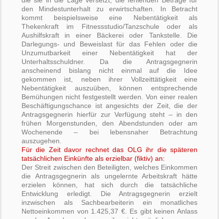
die sie in die Lage versetzt, die fehlenden Beträge für
den Mindestunterhalt zu erwirtschaften. In Betracht
kommt beispielsweise eine Nebentätigkeit als
Thekenkraft im Fitnessstudio/Tanzschule oder als
Aushilfskraft in einer Bäckerei oder Tankstelle. Die
Darlegungs- und Beweislast für das Fehlen oder die
Unzumutbarkeit einer Nebentätigkeit hat der
Unterhaltsschuldner. Da die Antragsgegnerin
anscheinend bislang nicht einmal auf die Idee
gekommen ist, neben ihrer Vollzeittätigkeit eine
Nebentätigkeit auszuüben, können entsprechende
Bemühungen nicht festgestellt werden. Von einer realen
Beschäftigungschance ist angesichts der Zeit, die der
Antragsgegnerin hierfür zur Verfügung steht – in den
frühen Morgenstunden, den Abendstunden oder am
Wochenende – bei lebensnaher Betrachtung
auszugehen.
Für die Zeit davor rechnet das OLG ihr die späteren
tatsächlichen Einkünfte als erzielbar (fiktiv) an:
Der Streit zwischen den Beteiligten, welches Einkommen
die Antragsgegnerin als ungelernte Arbeitskraft hätte
erzielen können, hat sich durch die tatsächliche
Entwicklung erledigt. Die Antragsgegnerin erzielt
inzwischen als Sachbearbeiterin ein monatliches
Nettoeinkommen von 1.425,37 €. Es gibt keinen Anlass