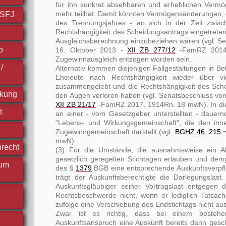
für ihn konkret absehbaren und erheblichen Verm
mehr teilhat. Damit könnten Vermögensänderungen, d
FSFJ
des Trennungsjahres - an sich in der Zeit zwis
Rechtshängigkeit des Scheidungsantrags eingetreten
Ausgleichsberechnung einzubeziehen wären (vgl. S
o
16. Oktober 2013 -
XII ZB 277/12
-FamRZ 2014,
Zugewinnausgleich entzogen worden sein.
/
Alternativ kommen diejenigen Fallgestaltungen in Bet
Eheleute nach Rechtshängigkeit wieder über v
zusammengelebt und die Rechtshängigkeit des Sch
ckung
den Augen verloren haben (vgl. Senatsbeschluss vo
XII ZB 21/17
-FamRZ 2017, 1914Rn. 18 mwN). In dies
t
an einer - vom Gesetzgeber unterstellten - dauer
"Lebens- und Wirkungsgemeinschaft", die den inn
Zugewinngemeinschaft darstellt (vgl.
BGHZ 46, 215
=
mwN).
nrecht
(3) Für die Umstände, die ausnahmsweise ein 
gesetzlich geregelten Stichtagen erlauben und d
 um
des §
1379
BGB eine entsprechende Auskunftsverpfl
trägt der Auskunftsberechtigte die Darlegungslast
Auskunftsgläubiger seiner Vortragslast entgegen 
Rechtsbeschwerde nicht, wenn er lediglich Tatsach
zufolge eine Verschiebung des Endstichtags nicht aus
Zwar ist es richtig, dass bei einem bestehen
Auskunftsanspruch eine Auskunft bereits dann gesch