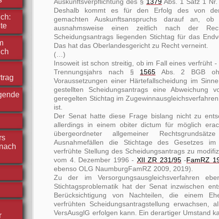
Auskunftsverpflichtung des §
1379
Abs. 1 Satz 1 Nr.
Deshalb kommt es für den Erfolg des von der
ch:
gemachten Auskunftsanspruchs darauf an, ob 
te
ausnahmsweise einen zeitlich nach der Rech
Scheidungsantrags liegenden Stichtag für das End
m
Das hat das Oberlandesgericht zu Recht verneint.
ich
(…)
Insoweit ist schon streitig, ob im Fall eines verfrüht 
Trennungsjahrs nach §
1565
Abs. 2 BGB ohn
trag
Voraussetzungen einer Härtefallscheidung im Sinne 
gestellten Scheidungsantrags eine Abweichung v
rgende
geregelten Stichtag im Zugewinnausgleichsverfahre
ist.
Der Senat hatte diese Frage bislang nicht zu ents
allerdings in einem obiter dictum für möglich era
übergeordneter allgemeiner Rechtsgrundsät
rs
Ausnahmefällen die Stichtage des Gesetzes im 
nach
verfrühte Stellung des Scheidungsantrags zu modifizi
vom 4. Dezember 1996 -
XII ZR 231/95
-
FamRZ 19
ebenso OLG NaumburgFamRZ 2009, 2019).
Zu der im Versorgungsausgleichsverfahren ebenf
Stichtagsproblematik hat der Senat inzwischen ent
Berücksichtigung von Nachteilen, die einem Eh
verfrühten Scheidungsantragstellung erwachsen, a
VersAusglG erfolgen kann. Ein derartiger Umstand ka
r