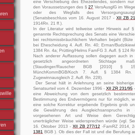
eine Verschiebung des Ehezeitendes, sondern nur a
den Voraussetzungen des §
27
VersAusglG im Wege
oder des Wegfalls des Versorgungsausgl
hren
(Senatsbeschluss vom 16. August 2017 -
XII ZB 2
1914Rn. 21 ff.).
In der Literatur wird teilweise unter Hinweis auf 
genannte Rechtsprechung des Senats eine Verschie
bei rechtsmissbräuchlichem Verhalten bejaht (Büte
bei Ehescheidung 4. Aufl. Rn. 40; Erman/Budzikiew
1384 Rn. 4a; Prütting/Helms FamFG 3. Aufl. § 124 Rn
hen
Nach anderer Auffassung sollen dagegen auch in 
gesetzlich angeordneten Stichtage maßg
(Staudinger/Rauscher BGB [2010] § 
MünchKommBGB/Koch 7. Aufl. § 1384 Rn. 
Zugewinnausgleich 2. Aufl. Rn. 228).
Der Senat hält in Anlehnung an seine bisherige
Senatsurteil vom 4. Dezember 1996 -
XII ZR 231/95
swille
eine Abweichung von dem gesetzlich bestimmten
Bestimmung des Endvermögens nur für möglich, w
eine solche Korrektur ergebende Ergebnis grob unb
die Gewährung des Ausgleichsanspruchs in
vorgesehenen Art und Weise dem Gerechtigk
unerträglicher Weise widersprechen würde (vgl. S
ren
16. Oktober 2013 -
XII ZB 277/12
-FamRZ 2014, 2
1381
BGB ). Ob dies der Fall ist und die Berufung a