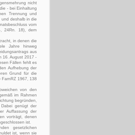
ögensmehrung nicht
ie - bei Einhaltung
chen Trennung und
 und deshalb in die
enatsbeschluss vom
 24Rn. 18), dem
racht, in denen die
iele Jahre hinweg
eidungsantrags aus
m 16. August 2017 -
en Fällen fehlt es
nden Aufhebung der
eren Grund für die
 FamRZ 1967, 138
Abweichen von den
emgemäß im Rahmen
ichtung begründen,
. Dabei genügt der
der Auffassung der
en vorträgt, denen
geschlossen ist.
den gesetzlichen
uldet ist, wenn sie