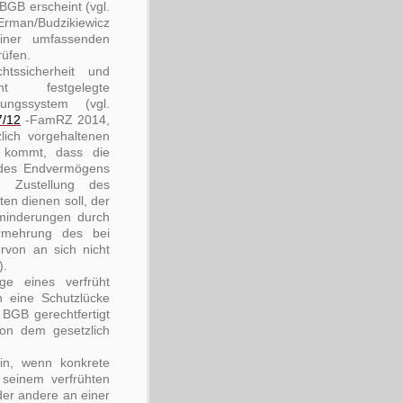
BGB erscheint (vgl.
man/Budzikiewicz
iner umfassenden
rüfen.
tssicherheit und
cht festgelegte
ungssystem (vgl.
7/12
-FamRZ 2014,
ich vorgehaltenen
u kommt, dass die
 des Endvermögens
 Zustellung des
en dienen soll, der
sminderungen durch
rmehrung des bei
rvon an sich nicht
).
ge eines verfrüht
 eine Schutzlücke
BGB gerechtfertigt
von dem gesetzlich
in, wenn konkrete
 seinem verfrühten
der andere an einer