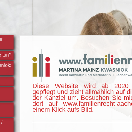
ür
e tun?
niok:
Diese Website wird ab 2020 
gepflegt und zieht allmählich auf d
der Kanzlei um. Besuchen Sie mi
dort auf www.familienrecht-aac
einem Klick aufs Bild.
 /