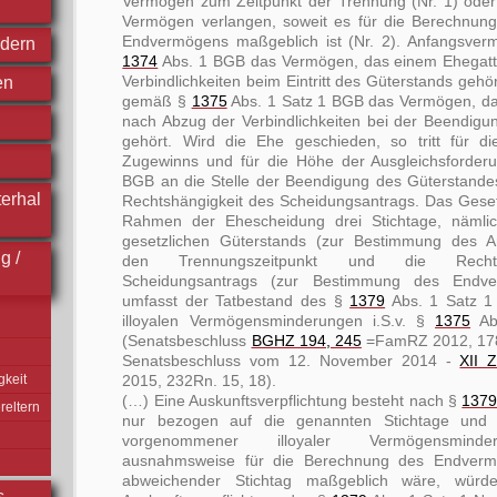
Vermögen zum Zeitpunkt der Trennung (Nr. 1) oder
Vermögen verlangen, soweit es für die Berechnun
Endvermögens maßgeblich ist (Nr. 2). Anfangsver
ndern
1374
Abs. 1 BGB das Vermögen, das einem Ehegatt
Verbindlichkeiten beim Eintritt des Güterstands gehö
en
gemäß §
1375
Abs. 1 Satz 1 BGB das Vermögen, d
nach Abzug der Verbindlichkeiten bei der Beendigu
gehört. Wird die Ehe geschieden, so tritt für d
Zugewinns und für die Höhe der Ausgleichsford
BGB an die Stelle der Beendigung des Güterstandes
erhal
Rechtshängigkeit des Scheidungsantrags. Das Gese
Rahmen der Ehescheidung drei Stichtage, nämlich
gesetzlichen Güterstands (zur Bestimmung des A
g /
den Trennungszeitpunkt und die Rechts
Scheidungsantrags (zur Bestimmung des Endv
umfasst der Tatbestand des §
1379
Abs. 1 Satz 1
illoyalen Vermögensminderungen i.S.v. §
1375
Ab
(Senatsbeschluss
BGHZ 194, 245
=FamRZ 2012, 1785
Senatsbeschluss vom 12. November 2014 -
XII 
gkeit
2015, 232Rn. 15, 18).
(…) Eine Auskunftsverpflichtung besteht nach §
137
eltern
nur bezogen auf die genannten Stichtage und hi
vorgenommener illoyaler Vermögensminde
ausnahmsweise für die Berechnung des Endverm
abweichender Stichtag maßgeblich wäre, würd
s