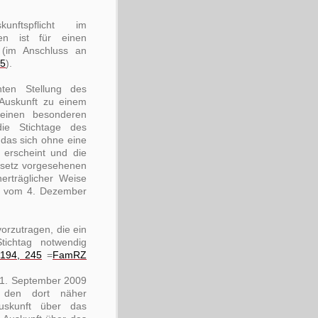
tspflicht im
en ist für einen
im Anschluss an
85
).
hten Stellung des
Auskunft zu einem
 einen besonderen
die Stichtage des
 das sich ohne eine
 erscheint und die
setz vorgesehenen
erträglicher Weise
il vom 4. Dezember
orzutragen, die ein
ichtag notwendig
194, 245
=
FamRZ
 1. September 2009
 den dort näher
uskunft über das