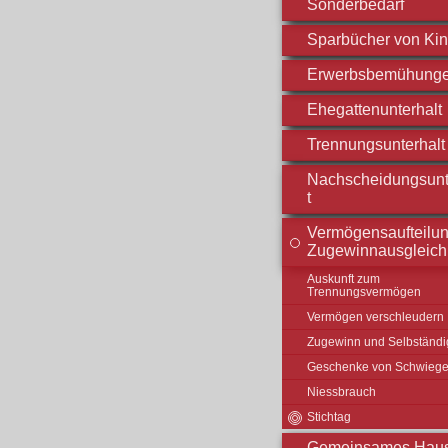
Sonderbedarf
Sparbücher von Ki
Erwerbsbemühung
Ehegattenunterhalt
Trennungsunterhalt
Nachscheidungsunt
t
Vermögensaufteilun
Zugewinnausgleich
Auskunft zum
Trennungsvermögen
Vermögen verschleudern
Zugewinn und Selbständi
Geschenke von Schwieger
Niessbrauch
Stichtag
Gemeinsames Hau