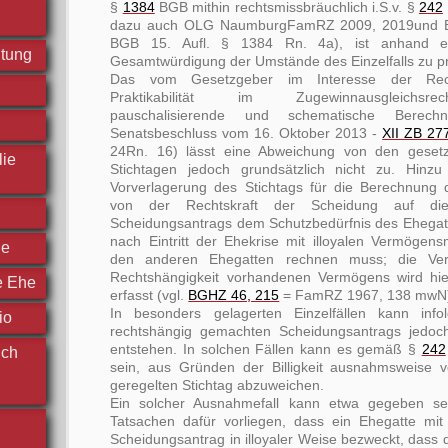
§
1384
BGB mithin rechtsmissbräuchlich i.S.v. §
242
dazu auch OLG NaumburgFamRZ 2009, 2019und Er
BGB 15. Aufl. § 1384 Rn. 4a), ist anhand e
htung
Gesamtwürdigung der Umstände des Einzelfalls zu p
Das vom Gesetzgeber im Interesse der Rech
Praktikabilität im Zugewinnausgleichsre
pauschalisierende und schematische Berechn
Senatsbeschluss vom 16. Oktober 2013 -
XII ZB 27
24Rn. 16) lässt eine Abweichung von den gesetzl
lie
Stichtagen jedoch grundsätzlich nicht zu. Hinz
Vorverlagerung des Stichtags für die Berechnung
von der Rechtskraft der Scheidung auf die
Scheidungsantrags dem Schutzbedürfnis des Ehegatt
nach Eintritt der Ehekrise mit illoyalen Vermögen
he
den anderen Ehegatten rechnen muss; die Ve
Rechtshängigkeit vorhandenen Vermögens wird hie
e Ehe
erfasst (vgl.
BGHZ 46, 215
= FamRZ 1967, 138 mwN
In besonders gelagerten Einzelfällen kann infol
io
rechtshängig gemachten Scheidungsantrags jedoch
entstehen. In solchen Fällen kann es gemäß §
242
ich
sein, aus Gründen der Billigkeit ausnahmsweise 
geregelten Stichtag abzuweichen.
Ein solcher Ausnahmefall kann etwa gegeben se
Tatsachen dafür vorliegen, dass ein Ehegatte mit
Scheidungsantrag in illoyaler Weise bezweckt, dass 