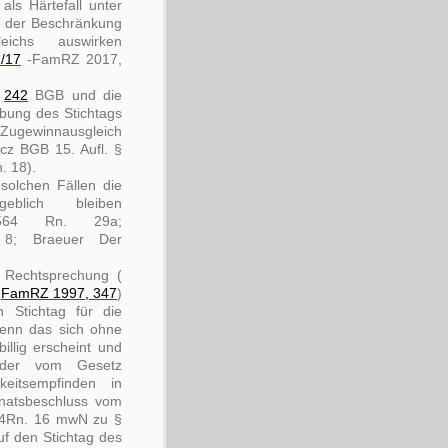
ls Härtefall unter
 der Beschränkung
eichs auswirken
1/17
-FamRZ 2017,
§
242
BGB und die
bung des Stichtags
 Zugewinnausgleich
icz BGB 15. Aufl. §
. 18).
solchen Fällen die
eblich bleiben
1564 Rn. 29a;
8; Braeuer Der
 Rechtsprechung (
-
FamRZ 1997, 347
)
 Stichtag für die
enn das sich ohne
illig erscheint und
 der vom Gesetz
eitsempfinden in
enatsbeschluss vom
4Rn. 16 mwN zu §
uf den Stichtag des