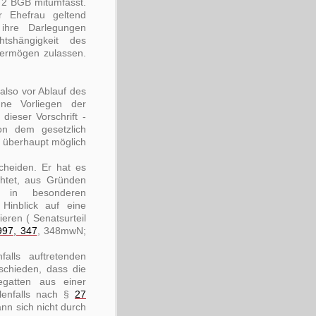
 2 BGB mitumfasst.
 Ehefrau geltend
ihre Darlegungen
tshängigkeit des
vermögen zulassen.
- also vor Ablauf des
e Vorliegen der
dieser Vorschrift -
on dem gesetzlich
n überhaupt möglich
cheiden. Er hat es
chtet, aus Gründen
ze in besonderen
Hinblick auf eine
eren ( Senatsurteil
97, 347
, 348mwN;
alls auftretenden
schieden, dass die
egatten aus einer
llenfalls nach §
27
nn sich nicht durch