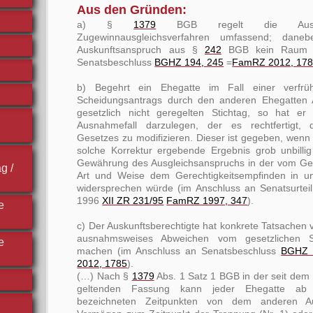
Aus den Gründen:
a) §
1379
BGB regelt die Auskunf
Zugewinnausgleichsverfahren umfassend; daneb
Auskunftsanspruch aus §
242
BGB kein Raum (
Senatsbeschluss
BGHZ 194, 245
=
FamRZ 2012, 17
b) Begehrt ein Ehegatte im Fall einer verfrü
Scheidungsantrags durch den anderen Ehegatten 
gesetzlich nicht geregelten Stichtag, so hat er
Ausnahmefall darzulegen, der es rechtfertigt, 
Gesetzes zu modifizieren. Dieser ist gegeben, wenn
solche Korrektur ergebende Ergebnis grob unbillig
Gewährung des Ausgleichsanspruchs in der vom Ge
g /
Art und Weise dem Gerechtigkeitsempfinden in un
widersprechen würde (im Anschluss an Senatsurte
1996
XII ZR 231/95
FamRZ 1997, 347
).
e
c) Der Auskunftsberechtigte hat konkrete Tatsachen v
ausnahmsweises Abweichen vom gesetzlichen St
e
machen (im Anschluss an Senatsbeschluss
BGHZ 
2012, 1785
).
(…) Nach §
1379
Abs. 1 Satz 1 BGB in der seit dem
geltenden Fassung kann jeder Ehegatte ab
bezeichneten Zeitpunkten von dem anderen A