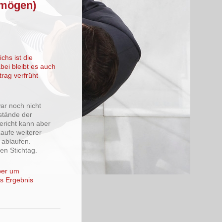
rmögen)
chs ist die
ei bleibt es auch
rag verfrüht
ar noch nicht
mstände der
ericht kann aber
aufe weiterer
 ablaufen.
en Stichtag.
ber um
es Ergebnis