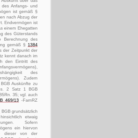
 Auskunft über das
g des Anfangs- und
mögen ist gemäß §
en nach Abzug der
rt. Endvermögen ist
as einem Ehegatten
ng des Güterstands
ie Berechnung des
erung gemäß §
1384
 der Zeitpunkt der
tz kennt danach im
 den Eintritt des
nfangsvermögens),
hängigkeit des
ermögens). Zudem
 BGB Auskünfte zu
s. 2 Satz 1 BGB
Rn. 35; vgl. auch
ZB 469/13
-FamRZ
9
BGB grundsätzlich
nsichtlich etwaig
rungen. Sofern
ögens ein hiervon
e dieser von der