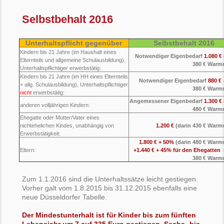
Selbstbehalt 2016
Unterhaltspflicht gegenüber
Selbstbehalt 2016
Kindern bis 21 Jahre (im Haushalt eines
Notwendiger Eigenbedarf
1.080 €
Elternteils und allgemeine Schulausbildung),
380 € Warm
Unterhaltspflichtiger erwerbstätig:
Kindern bis 21 Jahre (im HH eines Elternteils
Notwendiger Eigenbedarf
880 €
+ allg. Schulausbildung), Unterhaltspflichtiger
380 € Warm
nicht
erwerbstätig:
Angemessener Eigenbedarf
1.300 €
anderen volljährigen Kindern:
480 € Warm
Ehegatte oder Mutter/Vater eines
nichtehelichen Kindes, unabhängig von
1.200 €
(darin 430 € Warm
Erwerbstätigkeit:
1.800 € + 50%
(darin 480 € Warm
Eltern:
+1.440 € + 45% für den Ehegatten
380 € Warm
Zum 1.1.2016 sind die Unterhaltssätze leicht gestiegen.
Vorher galt vom 1.8.2015 bis 31.12.2015 ebenfalls eine
neue Düsseldorfer Tabelle.
Der Mindestunterhalt ist für Kinder bis zum fünften
Lebensjahr um 7 auf 335 Euro gestiegen. Sechs- bis