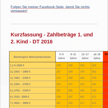
Folgen Sie meiner Facebook-Seite, damit Sie nichts
verpassen!
Kurzfassung - Zahlbeträge 1. und
2. Kind - DT 2016
0–5
6–11
12–17
ab 18
Pr
Bereinigtes Nettoeinkommen
Jahre
Jahre
Jahre
Jahre
1.) 0-1500 €
240
289
355
326
2.) 1501 – 1900 €
257
309
378
352
3.) 1901 – 2300 €
274
328
400
378
4.) 2301 – 2700 €
291
347
423
404
5.) 2701 – 3100 €
307
366
445
430
6.) 3101 -3500 €
334
397
481
471
7.) 3501 – 3900 €
361
428
517
512