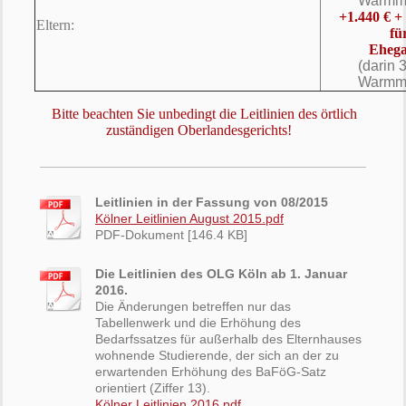
Warmmi
+1.440 € 
Eltern:
fü
Ehega
(darin 
Warmmi
Bitte beachten Sie unbedingt die Leitlinien des örtlich
zuständigen Oberlandesgerichts!
Leitlinien in der Fassung von 08/2015
Kölner Leitlinien August 2015.pdf
PDF-Dokument [146.4 KB]
Die Leitlinien des OLG Köln ab 1. Januar
2016.
Die Änderungen betreffen nur das
Tabellenwerk und die Erhöhung des
Bedarfssatzes für außerhalb des Elternhauses
wohnende Studierende, der sich an der zu
erwartenden Erhöhung des BaFöG-Satz
orientiert (Ziffer 13).
Kölner Leitlinien 2016.pdf