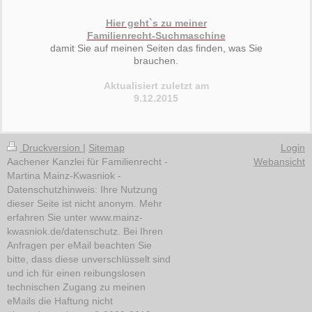
Hier geht`s zu meiner
Familienrecht-Suchmaschine
damit Sie auf meinen Seiten das finden, was Sie
brauchen.
Aktualisiert zuletzt am
9.12.2015
Druckversion
|
Sitemap
Login
Aachener Kanzlei für Familienrecht -
Webansicht
Martina Mainz-Kwasniok -
Datenschutzhinweis: Ihre Nutzung
dieser Seite ist nicht anonym. Mehr
erfahren Sie unter www.mainz-
kwasniok.de/datenschutz. Bei Ihren
Anfragen per eMail beachten Sie
bitte, dass diese unverschlüsselt sind
und ich für einen reibungslosen
technischen Zugang zu meinen
eMails die Haftung nicht