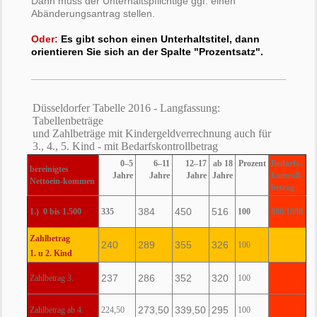
Dann muss der Unterhaltspflichtige ggf. einen
Abänderungsantrag stellen.
Oder:
Es gibt schon einen Unterhaltstitel, dann
orientieren Sie sich an der Spalte "Prozentsatz".
Düsseldorfer Tabelle 2016 - Langfassung:
Tabellenbeträge
und Zahlbeträge mit Kindergeldverrechnung auch für
3., 4., 5. Kind - mit Bedarfskontrollbetrag
0–5
6–11
12–17
ab 18
Prozent
Bedarfs-
bereinigtes
Jahre
Jahre
Jahre
Jahre
kontroll-
Nettoein-kommen
betrag
384
450
516
1.) 0 bis 1.500
335
100
880/1080
Zahlbetrag
240
289
355
326
100
1. u 2. Kind
237
286
352
320
Zahlbetrag 3.
100
273,50
339,50
295
Zahlbetrag ab 4.
224,50
100