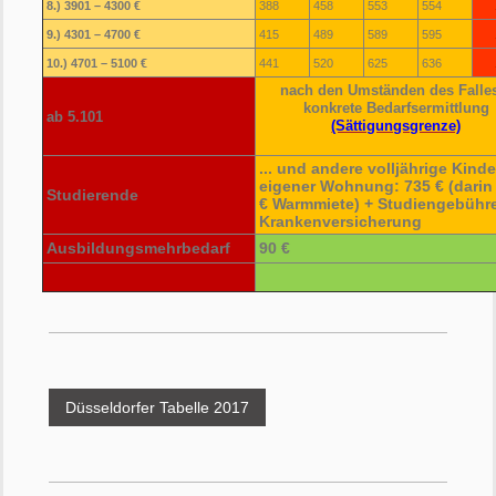
8.) 3901 – 4300 €
388
458
553
554
9.) 4301 – 4700 €
415
489
589
595
10.) 4701 – 5100 €
441
520
625
636
nach den Umständen des Falle
konkrete Bedarfsermittlung
ab 5.101
(Sättigungsgrenze)
... und andere volljährige Kinde
eigener Wohnung: 735 €
(darin
Studierende
€ Warmmiete) + Studiengebühr
Krankenversicherung
Ausbildungsmehrbedarf
90 €
Düsseldorfer Tabelle 2017