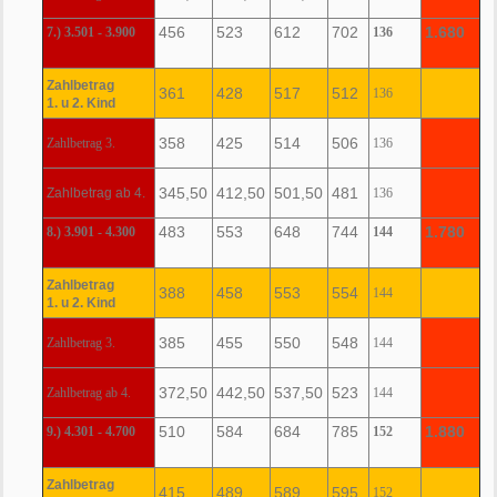
456
523
612
702
1.680
7.) 3.501 - 3.900
136
Zahlbetrag
361
428
517
512
136
1. u 2. Kind
358
425
514
506
Zahlbetrag 3.
136
345,50
412,50
501,50
481
Zahlbetrag ab 4.
136
483
553
648
744
1.780
8.) 3.901 - 4.300
144
Zahlbetrag
388
458
553
554
144
1. u 2. Kind
385
455
550
548
Zahlbetrag 3.
144
372,50
442,50
537,50
523
Zahlbetrag ab 4.
144
510
584
684
785
1.880
9.) 4.301 - 4.700
152
Zahlbetrag
415
489
589
595
152