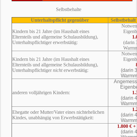
Selbstbehalte
Unterhaltspflicht gegenüber
Selbstbehalt
Notwen
Kindern bis 21 Jahre (im Haushalt eines
Eigenb
Elternteils und allgemeine Schulausbildung),
1.
Unterhaltspflichtiger erwerbstätig:
(darin
Warmm
Notwend
Kindern bis 21 Jahre (im Haushalt eines
Eigenb
Elternteils und allgemeine Schulausbildung),
Unterhaltspflichtiger
nicht
erwerbstätig:
(darin 
Warmmi
Angemess
Eigenb
anderen volljährigen Kindern:
1.
(darin 
Warmmi
1.
Ehegatte oder Mutter/Vater eines nichtehelichen
(darin 
Kindes, unabhängig von Erwerbstätigkeit:
Warmmi
1.800 € 
(darin 