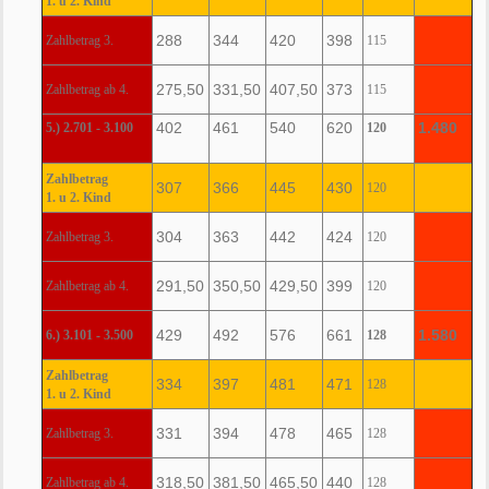
1. u 2. Kind
288
344
420
398
Zahlbetrag 3.
115
275,50
331,50
407,50
373
Zahlbetrag ab 4.
115
402
461
540
620
1.480
5.) 2.701 - 3.100
120
Zahlbetrag
307
366
445
430
120
1. u 2. Kind
304
363
442
424
Zahlbetrag 3.
120
291,50
350,50
429,50
399
Zahlbetrag ab 4.
120
429
492
576
661
1.580
6.) 3.101 - 3.500
128
Zahlbetrag
334
397
481
471
128
1. u 2. Kind
331
394
478
465
Zahlbetrag 3.
128
318,50
381,50
465,50
440
Zahlbetrag ab 4.
128