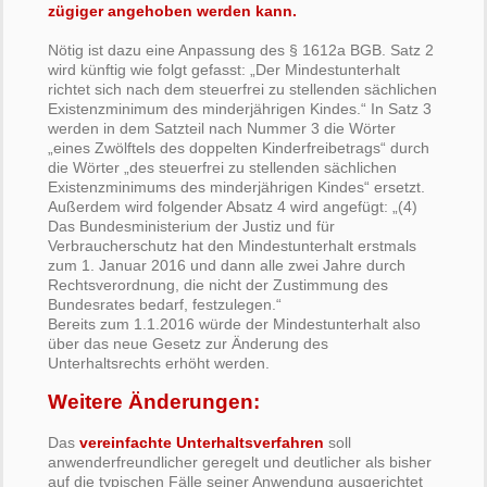
zügiger angehoben werden kann.
Nötig ist dazu eine Anpassung des § 1612a BGB. Satz 2
wird künftig wie folgt gefasst: „Der Mindestunterhalt
richtet sich nach dem steuerfrei zu stellenden sächlichen
Existenzminimum des minderjährigen Kindes.“ In Satz 3
werden in dem Satzteil nach Nummer 3 die Wörter
„eines Zwölftels des doppelten Kinderfreibetrags“ durch
die Wörter „des steuerfrei zu stellenden sächlichen
Existenzminimums des minderjährigen Kindes“ ersetzt.
Außerdem wird folgender Absatz 4 wird angefügt: „(4)
Das Bundesministerium der Justiz und für
Verbraucherschutz hat den Mindestunterhalt erstmals
zum 1. Januar 2016 und dann alle zwei Jahre durch
Rechtsverordnung, die nicht der Zustimmung des
Bundesrates bedarf, festzulegen.“
Bereits zum 1.1.2016 würde der Mindestunterhalt also
über das neue Gesetz zur Änderung des
Unterhaltsrechts erhöht werden.
Weitere Änderungen:
Das
vereinfachte Unterhaltsverfahren
soll
anwenderfreundlicher geregelt und deutlicher als bisher
auf die typischen Fälle seiner Anwendung ausgerichtet