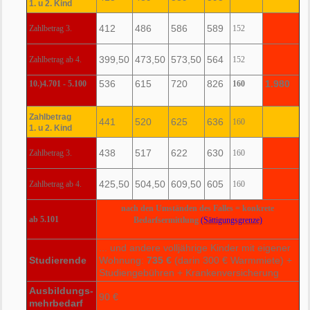
1. u 2. Kind
412
486
586
589
Zahlbetrag 3.
152
399,50
473,50
573,50
564
Zahlbetrag ab 4.
152
536
615
720
826
1.980
10.)4.701 - 5.100
160
Zahlbetrag
441
520
625
636
160
1. u 2. Kind
438
517
622
630
Zahlbetrag 3.
160
425,50
504,50
609,50
605
Zahlbetrag ab 4.
160
nach den Umständen des Falles = konkrete
ab 5.101
Bedarfsermittlung
(Sättigungsgrenze)
... und andere volljährige Kinder mit eigener
Studierende
Wohnung:
735 €
(darin 300 € Warmmiete) +
Studiengebühren + Krankenversicherung
Ausbildungs-
90 €
mehrbedarf