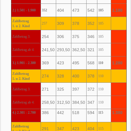
404
473
542
1.180
2.) 1.501 - 1.900
352
105
Zahlbetrag
309
378
352
257
105
1. u 2. Kind
254
306
375
346
Zahlbetrag 3.
105
241,50
293,50
362,50
321
Zahlbetrag ab 4.
105
369
423
495
568
1.280
3.) 1.901 - 2.300
110
Zahlbetrag
274
328
400
378
110
1. u 2. Kind
271
325
397
372
Zahlbetrag 3.
110
258,50
312,50
384,50
347
Zahlbetrag ab 4.
110
386
442
518
594
1.380
4.) 2.301 - 2.700
115
Zahlbetrag
291
347
423
404
115