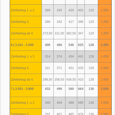
Zahlbetrag 1. u 2.
289
345
420
402
120
1.350
Zahlbetrag 3.
286
342
417
396
120
1.350
Zahlbetrag ab 4.
273,50
311,50
382,50
347
120
1.350
6.) 3.101 - 3.500
406
466
546
625
128
1.450
Zahlbetrag 1. u 2.
314
374
454
441
128
1.450
Zahlbetrag 3.
311
371
451
435
128
1.450
Zahlbetrag ab 4.
298,50
358,50
438,50
410
128
1.450
7.) 3.501 - 3.900
432
496
580
664
136
1.550
Zahlbetrag 1. u 2.
340
404
488
480
136
1.550
Zahlbetrag 3.
337
401
485
474
136
1.550