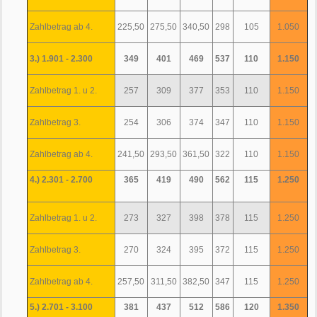
Zahlbetrag ab 4.
225,50
275,50
340,50
298
105
1.050
3.) 1.901 - 2.300
349
401
469
537
110
1.150
Zahlbetrag 1. u 2.
257
309
377
353
110
1.150
Zahlbetrag 3.
254
306
374
347
110
1.150
Zahlbetrag ab 4.
241,50
293,50
361,50
322
110
1.150
4.) 2.301 - 2.700
365
419
490
562
115
1.250
Zahlbetrag 1. u 2.
273
327
398
378
115
1.250
Zahlbetrag 3.
270
324
395
372
115
1.250
Zahlbetrag ab 4.
257,50
311,50
382,50
347
115
1.250
5.) 2.701 - 3.100
381
437
512
586
120
1.350