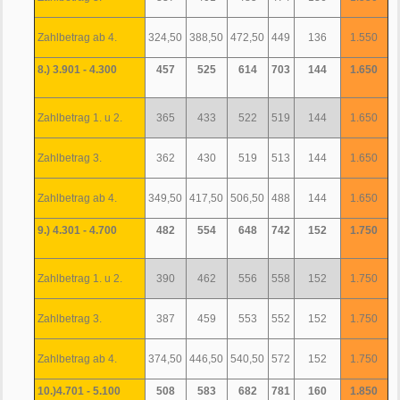
Zahlbetrag ab 4.
324,50
388,50
472,50
449
136
1.550
8.) 3.901 - 4.300
457
525
614
703
144
1.650
Zahlbetrag 1. u 2.
365
433
522
519
144
1.650
Zahlbetrag 3.
362
430
519
513
144
1.650
Zahlbetrag ab 4.
349,50
417,50
506,50
488
144
1.650
9.) 4.301 - 4.700
482
554
648
742
152
1.750
Zahlbetrag 1. u 2.
390
462
556
558
152
1.750
Zahlbetrag 3.
387
459
553
552
152
1.750
Zahlbetrag ab 4.
374,50
446,50
540,50
572
152
1.750
10.)4.701 - 5.100
508
583
682
781
160
1.850