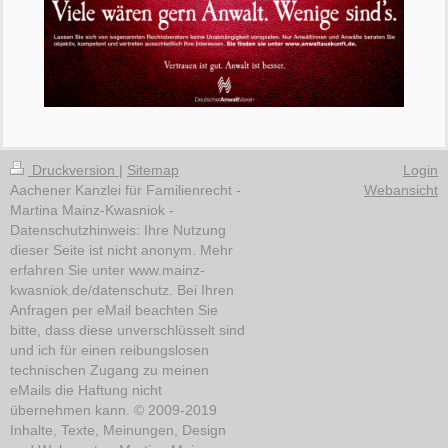
Druckversion
|
Sitemap
Login
Aachener Kanzlei für Familienrecht -
Webansicht
Martina Mainz-Kwasniok -
Datenschutzhinweis: Ihre Nutzung
dieser Seite ist nicht anonym. Mehr
erfahren Sie unter www.mainz-
kwasniok.de/datenschutz. Bei Ihren
Anfragen per eMail beachten Sie
bitte, dass diese unverschlüsselt sind
und ich für einen reibungslosen
technischen Zugang zu meinen
eMails die Haftung nicht
übernehmen kann. © 2009-2019
Inhalte, Texte, Meinungen, Design