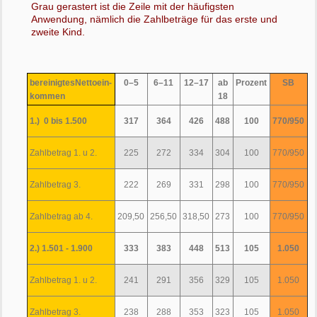
Grau gerastert ist die Zeile mit der häufigsten
Anwendung, nämlich die Zahlbeträge für das erste und
zweite Kind.
bereinigtesNettoein-
0–5
6–11
12–17
ab
Prozent
SB
kommen
18
1.) 0 bis 1.500
317
364
426
488
100
770/950
Zahlbetrag 1. u 2.
225
272
334
304
100
770/950
Zahlbetrag 3.
222
269
331
298
100
770/950
Zahlbetrag ab 4.
209,50
256,50
318,50
273
100
770/950
2.) 1.501 - 1.900
333
383
448
513
105
1.050
Zahlbetrag 1. u 2.
241
291
356
329
105
1.050
Zahlbetrag 3.
238
288
353
323
105
1.050