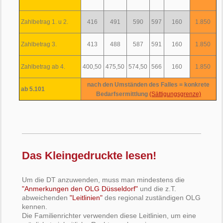
Zahlbetrag 1. u 2.
416
491
590
597
160
1.850
Zahlbetrag 3.
413
488
587
591
160
1.850
Zahlbetrag ab 4.
400,50
475,50
574,50
566
160
1.850
nach den Umständen des Falles = konkrete
ab 5.101
Bedarfsermittlung
(Sättigungsgrenze)
Das Kleingedruckte lesen!
Um die DT anzuwenden, muss man mindestens die
"Anmerkungen den OLG Düsseldorf"
und die z.T.
abweichenden
"Leitlinien"
des regional zuständigen OLG
kennen.
Die Familienrichter verwenden diese Leitlinien, um eine